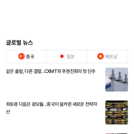
글로벌 뉴스
중국
일본
베트남
같은 출발, 다른 결말...CXMT와 푸젠진화의 첫 단추
희토류 다음은 광모듈…중국이 움켜쥔 새로운 전략자
산