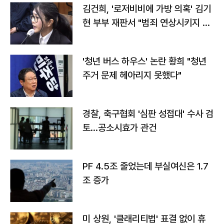
김건희, '로저비비에 가방 의혹' 김기
현 부부 재판서 "범죄 연상시키지 말
라"
'청년 버스 하우스' 논란 황희 "청년
주거 문제 헤아리지 못했다"
경찰, 축구협회 '심판 성접대' 수사 검
토…공소시효가 관건
PF 4.5조 줄었는데 부실여신은 1.7
조 증가
미 상원, '클래리티법' 표결 없이 휴