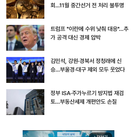
회…11월 중간선거 전 처리 불투명
트럼프 "이란에 수위 낮춰 대응"…추
가 공격 대신 경제 압박
김민석, 강원·경북서 정청래에 신
승…부울경·대구 제외 모두 웃었다
정부 ISA·주가누르기 방지법 재검
토…부동산세제 개편안도 손질
arrow_forward_ios