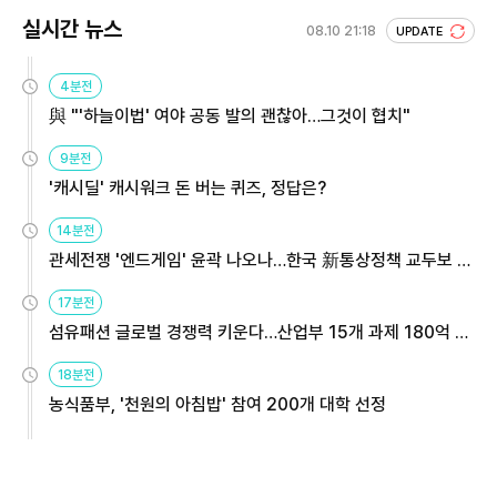
실시간 뉴스
08.10 21:18
UPDATE
4분전
與 "'하늘이법' 여야 공동 발의 괜찮아…그것이 협치"
9분전
'캐시딜' 캐시워크 돈 버는 퀴즈, 정답은?
14분전
관세전쟁 '엔드게임' 윤곽 나오나…한국 新통상정책 교두보 활
용해야
17분전
섬유패션 글로벌 경쟁력 키운다…산업부 15개 과제 180억 지
원
18분전
농식품부, '천원의 아침밥' 참여 200개 대학 선정