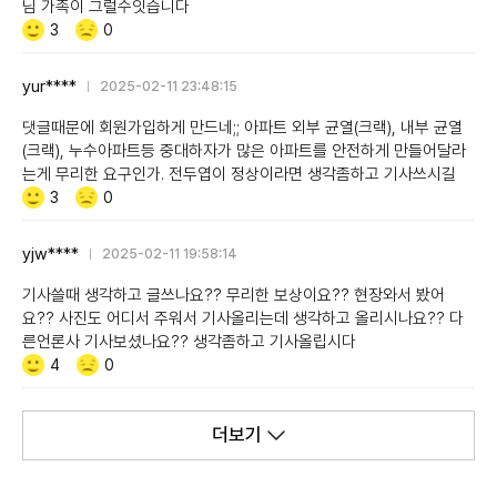
님 가족이 그럴수잇습니다
Like/Dislike
공
비
3
0
감
공
감
yur****
2025-02-11 23:48:15
댓글때문에 회원가입하게 만드네;; 아파트 외부 균열(크랙), 내부 균열
(크랙), 누수아파트등 중대하자가 많은 아파트를 안전하게 만들어달라
는게 무리한 요구인가. 전두엽이 정상이라면 생각좀하고 기사쓰시길
Like/Dislike
공
비
3
0
감
공
감
yjw****
2025-02-11 19:58:14
기사쓸때 생각하고 글쓰나요?? 무리한 보상이요?? 현장와서 봤어
요?? 사진도 어디서 주워서 기사올리는데 생각하고 올리시나요?? 다
른언론사 기사보셨나요?? 생각좀하고 기사올립시다
Like/Dislike
공
비
4
0
감
공
감
더보기