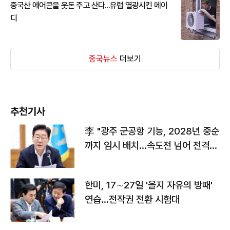
중국산 에어콘을 웃돈 주고 산다...유럽 열광시킨 메이
디
중국뉴스
더보기
추천기사
李 "광주 군공항 기능, 2028년 중순
까지 임시 배치…속도전 넘어 전격
전"
한미, 17∼27일 '을지 자유의 방패'
연습…전작권 전환 시험대