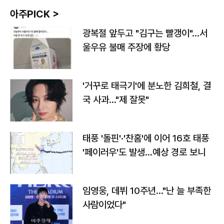
아주PICK >
광복절 앞두고 "김구는 빨갱이"…서
울우유 불매 주장에 황당
'거꾸로 태극기'에 분노한 김희철, 결
국 사과…"제 잘못"
태풍 '돌핀'·'찬홈'에 이어 16호 태풍
'페이러우'도 발생…예상 경로 보니
임영웅, 데뷔 10주년…"난 늘 부족한
사람이었다"