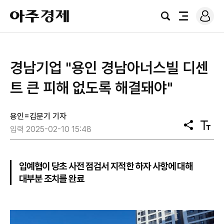
로
아
그
검
전
주
인
색
체
경
메
제
뉴
경남기업 "용인 경남아너스빌 디센
트 큰 피해 없도록 해결돼야"
용인=김문기 기자
공
텍
입력 2025-02-10 15:48
유
스
트
크
기
입예협이 당초 사전 점검서 지적한 하자 사항에 대해
대부분 조치를 완료