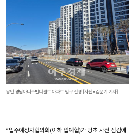
용인 경남아너스빌디센트 아파트 입구 전경 [사진=김문기 기자]
“입주예정자협의회(이하 입예협)가 당초 사전 점검에