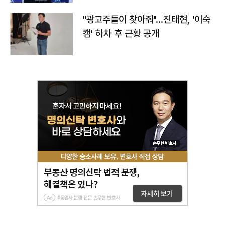
"광고주들이 찾아줘"…진태현, '이숙
캠' 하차 후 근황 공개