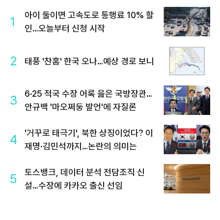
아이 둘이면 고속도로 통행료 10% 할
1
인…오늘부터 신청 시작
2
태풍 '찬홈' 한국 오나…예상 경로 보니
6·25 적국 수장 어록 읊은 국방장관…
3
안규백 '마오쩌둥 발언'에 자질론
'거꾸로 태극기', 북한 상징이었다? 이
4
재명·김민석까지…논란의 의미는
토스뱅크, 데이터 분석 전담조직 신
5
설…수장에 카카오 출신 선임