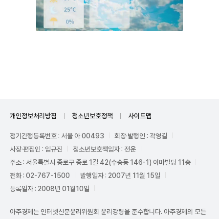
Unmute
개인정보처리방침
청소년보호정책
사이트맵
정기간행등록번호 : 서울 아 00493
회장·발행인 : 곽영길
사장·편집인 : 임규진
청소년보호책임자 : 전운
주소 : 서울특별시 종로구 종로 1길 42(수송동 146-1) 이마빌딩 11층
전화 : 02-767-1500
발행일자 : 2007년 11월 15일
등록일자 : 2008년 01월10일
아주경제는 인터넷신문윤리위원회 윤리강령을 준수합니다. 아주경제의 모든