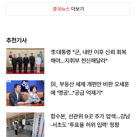
중국뉴스
더보기
추천기사
李대통령 "군, 내란 이후 신뢰 회복
해야…지휘부 헌신해달라"
與, 부동산 세제 개편안 비판 오세훈
에 '맹공'…"공급 억제기"
합수본, 선관위 9곳 추가 압색…강남
·서초도 '투표율 허위 입력' 정황