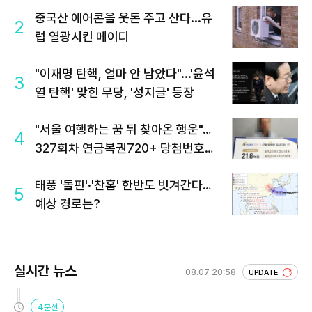
중국산 에어콘을 웃돈 주고 산다...유
2
럽 열광시킨 메이디
"이재명 탄핵, 얼마 안 남았다"...'윤석
3
열 탄핵' 맞힌 무당, '성지글' 등장
"서울 여행하는 꿈 뒤 찾아온 행운"…
4
327회차 연금복권720+ 당첨번호조
회 주목
태풍 '돌핀'·'찬홈' 한반도 빗겨간다…
5
예상 경로는?
실시간 뉴스
08.07 20:58
UPDATE
4분전