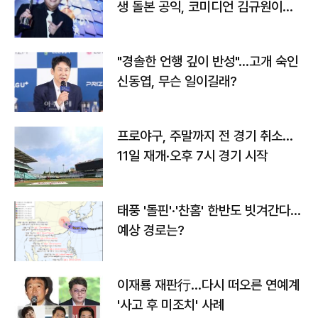
생 돌본 공익, 코미디언 김규원이었
다
"경솔한 언행 깊이 반성"…고개 숙인
신동엽, 무슨 일이길래?
프로야구, 주말까지 전 경기 취소…
11일 재개·오후 7시 경기 시작
태풍 '돌핀'·'찬홈' 한반도 빗겨간다…
예상 경로는?
이재룡 재판行…다시 떠오른 연예계
'사고 후 미조치' 사례