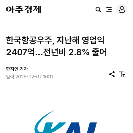
로
아
그
검
전
주
인
색
체
경
메
제
뉴
한국항공우주, 지난해 영업익
2407억...전년비 2.8% 줄어
한지연 기자
공
텍
입력 2025-02-07 16:11
유
스
트
크
기