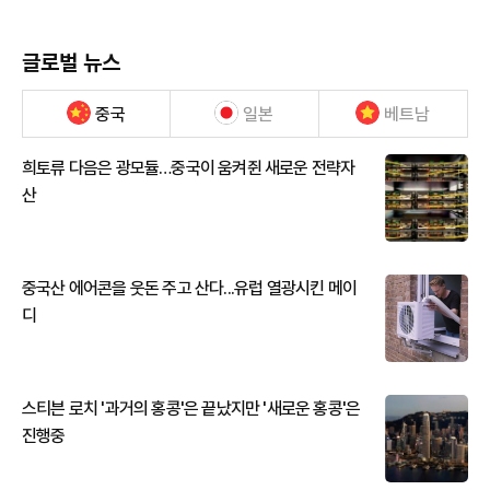
글로벌 뉴스
중국
일본
베트남
희토류 다음은 광모듈…중국이 움켜쥔 새로운 전략자
산
중국산 에어콘을 웃돈 주고 산다...유럽 열광시킨 메이
디
스티븐 로치 '과거의 홍콩'은 끝났지만 '새로운 홍콩'은
진행중