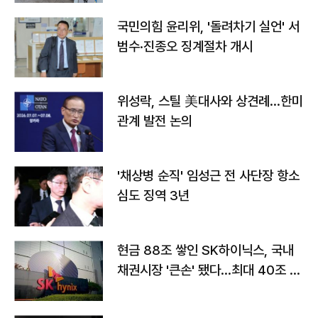
국민의힘 윤리위, '돌려차기 실언' 서
범수·진종오 징계절차 개시
위성락, 스틸 美대사와 상견례…한미
관계 발전 논의
'채상병 순직' 임성근 전 사단장 항소
심도 징역 3년
현금 88조 쌓인 SK하이닉스, 국내
채권시장 '큰손' 됐다…최대 40조 투
자