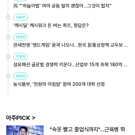
與 "'하늘이법' 여야 공동 발의 괜찮아…그것이 협치"
9분전
'캐시딜' 캐시워크 돈 버는 퀴즈, 정답은?
14분전
관세전쟁 '엔드게임' 윤곽 나오나…한국 新통상정책 교두보 활
용해야
17분전
섬유패션 글로벌 경쟁력 키운다…산업부 15개 과제 180억 지
원
18분전
농식품부, '천원의 아침밥' 참여 200개 대학 선정
아주PICK >
"속옷 빨고 졸업식까지"…근육병 학