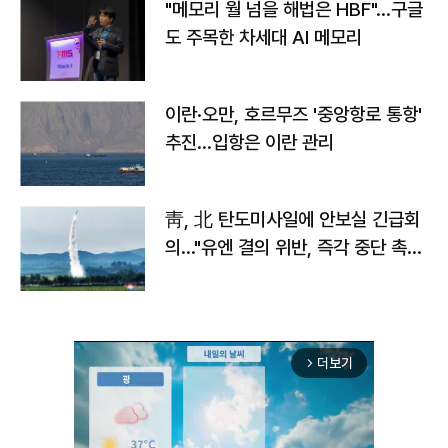
"메모리 월 넘을 해법은 HBF"…구글
도 주목한 차세대 AI 메모리
이란·오만, 호르무즈 '중앙항로 통항'
추진…입항은 이란 관리
靑, 北 탄도미사일에 안보실 긴급회
의…"유엔 결의 위반, 즉각 중단 촉
구"
더보기
arrow_forward_ios