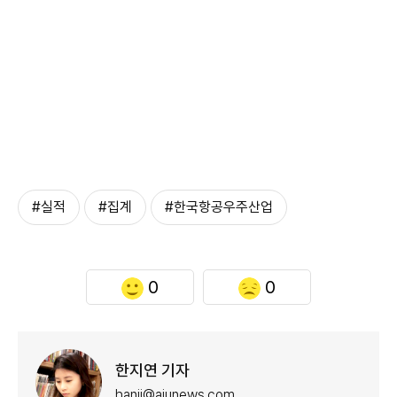
#실적
#집계
#한국항공우주산업
0
0
한지연 기자
hanji@ajunews.com