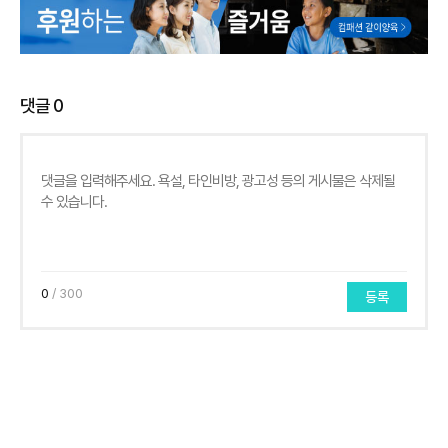
댓글
0
0
/ 300
등록