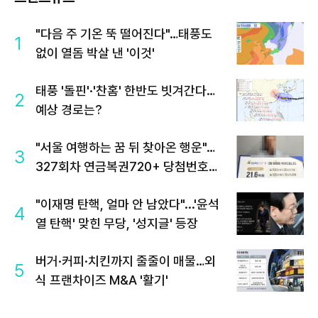
"다음 주 기온 뚝 떨어진다"…태풍도
1
없이 열돔 박살 낸 '이것'
태풍 '돌핀'·'찬홈' 한반도 빗겨간다…
2
예상 경로는?
"서울 여행하는 꿈 뒤 찾아온 행운"…
3
327회차 연금복권720+ 당첨번호조
회 주목
"이재명 탄핵, 얼마 안 남았다"...'윤석
4
열 탄핵' 맞힌 무당, '성지글' 등장
버거·커피·치킨까지 줄줄이 매물…외
5
식 프랜차이즈 M&A '활기'