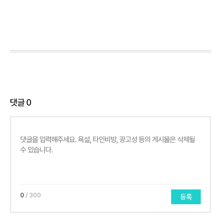
댓글
0
0
/ 300
등록