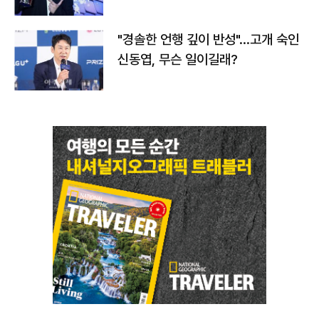
다
"경솔한 언행 깊이 반성"…고개 숙인
신동엽, 무슨 일이길래?