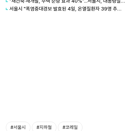
"재건축·재개발, 주택 순증 효과 40%"...서울시, 대통령실에 정비사업 '백서' 전달
서울시 "폭염중대경보 발효된 4일, 온열질환자 39명 추가 발생"
#서울시
#지하철
#코레일