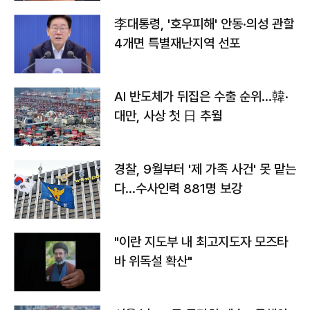
李대통령, '호우피해' 안동·의성 관할
4개면 특별재난지역 선포
AI 반도체가 뒤집은 수출 순위…韓·
대만, 사상 첫 日 추월
경찰, 9월부터 '제 가족 사건' 못 맡는
다…수사인력 881명 보강
"이란 지도부 내 최고지도자 모즈타
바 위독설 확산"