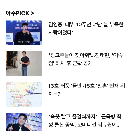
아주PICK >
임영웅, 데뷔 10주년…"난 늘 부족한
사람이었다"
"광고주들이 찾아줘"…진태현, '이숙
캠' 하차 후 근황 공개
13호 태풍 '돌핀'·15호 '찬홈' 현재 위
치는?
"속옷 빨고 졸업식까지"…근육병 학
생 돌본 공익, 코미디언 김규원이었