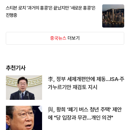
스티븐 로치 '과거의 홍콩'은 끝났지만 '새로운 홍콩'은
진행중
중국뉴스
더보기
추천기사
李, 정부 세제개편안에 제동…ISA·주
가누르기안 재검토 지시
與, 황희 '폐기 버스 청년 주택' 제안
에 "당 입장과 무관…개인 의견"