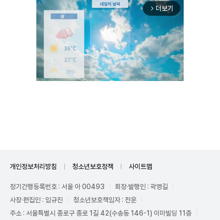
더보기
arrow_forward_ios
Unmute
개인정보처리방침
청소년보호정책
사이트맵
정기간행등록번호 : 서울 아 00493
회장·발행인 : 곽영길
사장·편집인 : 임규진
청소년보호책임자 : 전운
주소 : 서울특별시 종로구 종로 1길 42(수송동 146-1) 이마빌딩 11층