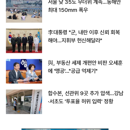
서울 낮 35도 무더위 계속…동해안
최대 150㎜ 폭우
李대통령 "군, 내란 이후 신뢰 회복
해야…지휘부 헌신해달라"
與, 부동산 세제 개편안 비판 오세훈
에 '맹공'…"공급 억제기"
합수본, 선관위 9곳 추가 압색…강남
·서초도 '투표율 허위 입력' 정황