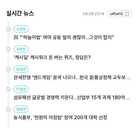
실시간 뉴스
08.08 23:14
UPDATE
4분전
與 "'하늘이법' 여야 공동 발의 괜찮아…그것이 협치"
9분전
'캐시딜' 캐시워크 돈 버는 퀴즈, 정답은?
14분전
관세전쟁 '엔드게임' 윤곽 나오나…한국 新통상정책 교두보 활
용해야
17분전
섬유패션 글로벌 경쟁력 키운다…산업부 15개 과제 180억 지
원
18분전
농식품부, '천원의 아침밥' 참여 200개 대학 선정