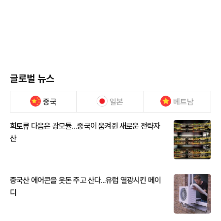
글로벌 뉴스
중국
일본
베트남
희토류 다음은 광모듈…중국이 움켜쥔 새로운 전략자
산
중국산 에어콘을 웃돈 주고 산다...유럽 열광시킨 메이
디