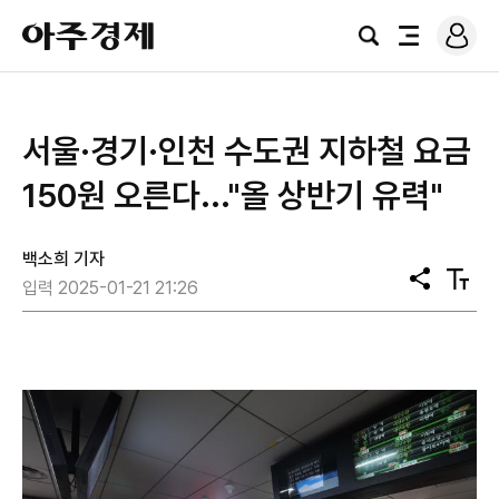
로
아
그
검
전
주
인
색
체
경
메
제
뉴
서울·경기·인천 수도권 지하철 요금
150원 오른다..."올 상반기 유력"
백소희 기자
공
텍
입력 2025-01-21 21:26
유
스
트
크
기