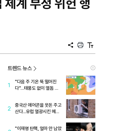
 체계 부정 위헌 행
공
프
텍
유
린
스
트
트
크
기
트렌드 뉴스
"다음 주 기온 뚝 떨어진
1
다"…태풍도 없이 열돔 박
살 낸 '이것'
중국산 에어콘을 웃돈 주고
2
산다...유럽 열광시킨 메이
디
"이재명 탄핵, 얼마 안 남았