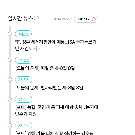
실시간 뉴스
08.08 02:47
UPDATE
1시간전
李, 정부 세제개편안에 제동…ISA·주가누르기
안 재검토 지시
3시간전
[오늘의 운세] 띠별 운세-8월 8일
3시간전
[오늘의 운세] 별자리별 운세-8월 8일
3시간전
[포토] 농협, 폭염·가뭄 피해 예방 총력…농가에
양수기 지원
3시간전
[포토] 김해 가뭄 피해 상황 점검하는 강호동