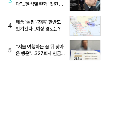
3
다"...'윤석열 탄핵' 맞힌 무
당, '성지글' 등장
태풍 '돌핀'·'찬홈' 한반도
4
빗겨간다…예상 경로는?
"서울 여행하는 꿈 뒤 찾아
5
온 행운"…327회차 연금
복권720+ 당첨번호조회
주목