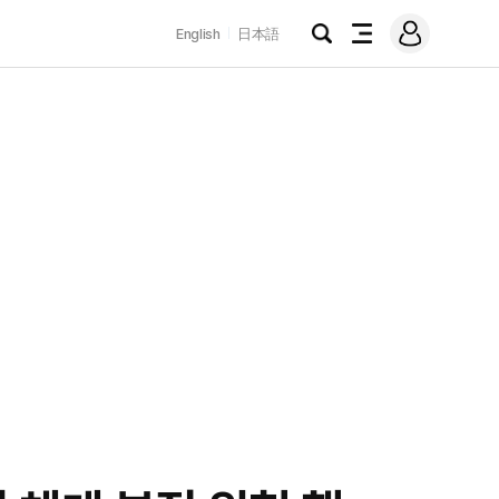
로
English
日本語
그
검
전
인
색
체
메
뉴