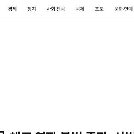
경제
정치
사회·전국
국제
포토
문화·연예