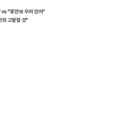
 vs "軍안보 우려 있어"
전죄 고발할 것"