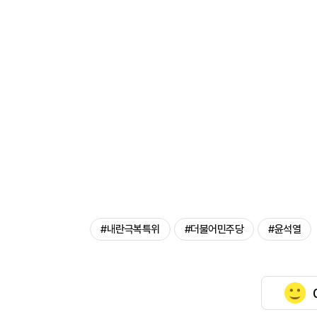
#내란극복특위
#더불어민주당
#윤석열