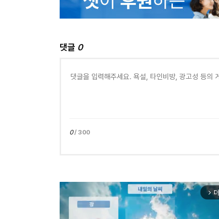
댓글
0
0
/ 300
더
arrow_forward_ios