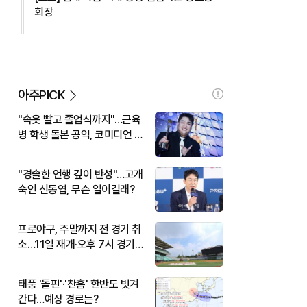
회장
아주PICK
"속옷 빨고 졸업식까지"…근육
병 학생 돌본 공익, 코미디언 김
규원이었다
"경솔한 언행 깊이 반성"…고개
숙인 신동엽, 무슨 일이길래?
프로야구, 주말까지 전 경기 취
소…11일 재개·오후 7시 경기
시작
태풍 '돌핀'·'찬홈' 한반도 빗겨
간다…예상 경로는?