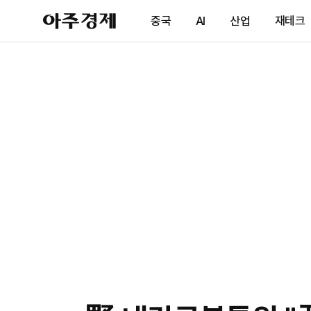
아
중국
AI
산업
재테크
주
경
제