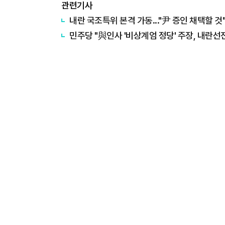
관련기사
내란 국조특위 본격 가동..."尹 증인 채택할 것"
민주당 "與인사 '비상계엄 정당' 주장, 내란선