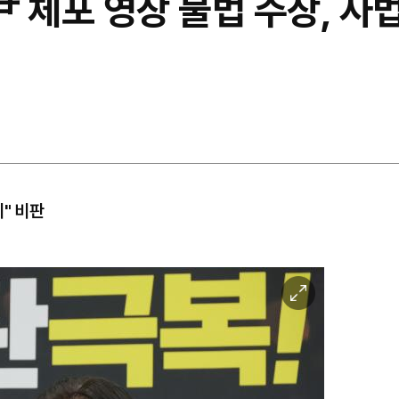
 체포 영장 불법 주장, 사법
" 비판
이
미
지
확
대