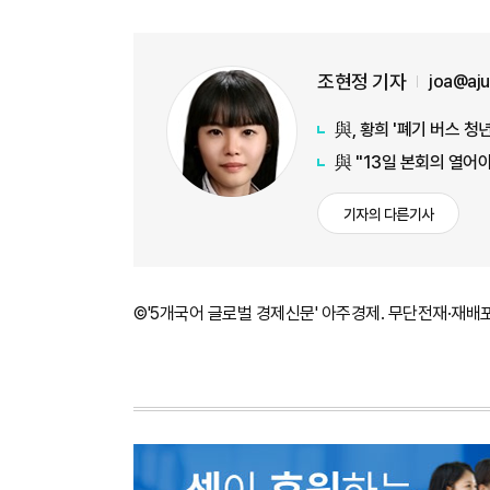
조현정 기자
joa@aj
與, 황희 '폐기 버스 청
與 "13일 본회의 열어
기자의 다른기사
©'5개국어 글로벌 경제신문' 아주경제. 무단전재·재배