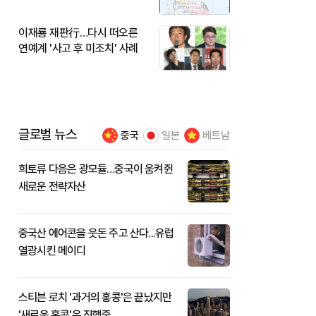
이재룡 재판行…다시 떠오른
연예계 '사고 후 미조치' 사례
글로벌 뉴스
중국
일본
베트남
희토류 다음은 광모듈…중국이 움켜쥔
새로운 전략자산
중국산 에어콘을 웃돈 주고 산다...유럽
열광시킨 메이디
스티븐 로치 '과거의 홍콩'은 끝났지만
'새로운 홍콩'은 진행중