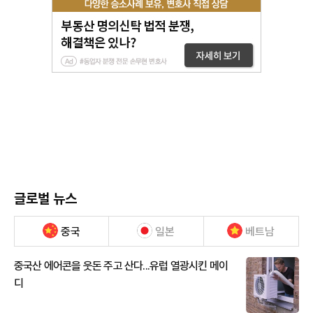
글로벌 뉴스
중국
일본
베트남
중국산 에어콘을 웃돈 주고 산다...유럽 열광시킨 메이
디