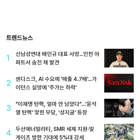
트렌드뉴스
신남성연대 배인규 대표 사망…인천 아
1
파트서 숨진 채 발견
샌디스크, AI 수요에 '매출 4.7배'…가
2
이던스 실망에 '주가는 하락'
"이재명 탄핵, 얼마 안 남았다"...'윤석
3
열 탄핵' 맞힌 무당, '성지글' 등장
두산에너빌리티, SMR 세제 지원·빌
4
게이츠 방한 기대에 5%대 강세