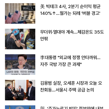
美 빅테크 4사, 2분기 순이익 평균
140%↑…월가는 되레 '버블 경고'
무더위·열대야 계속…체감온도 35도
안팎
李대통령 "외교에 정쟁 안타까워…
자주 국방 가장 큰 과제"
김용범 실장, 오세훈 시장과 오늘 오
찬회동...서울시 주택 공급 논의
與, '주가누르기 방지' 정부안에 내부