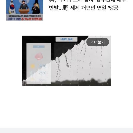
반발…野 세제 개편안 연일 '맹공'
더보기
arrow_forward_ios
Unmute