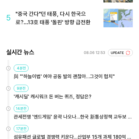
"중국 간다"던 태풍, 다시 한국으
5
로?...13호 태풍 '돌핀' 방향 급전환
실시간 뉴스
08.06 12:53
UPDATE
4분전
與 "'하늘이법' 여야 공동 발의 괜찮아…그것이 협치"
9분전
'캐시딜' 캐시워크 돈 버는 퀴즈, 정답은?
14분전
관세전쟁 '엔드게임' 윤곽 나오나…한국 新통상정책 교두보 활
용해야
17분전
섬유패션 글로벌 경쟁력 키운다…산업부 15개 과제 180억 지