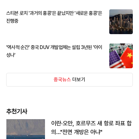
스티븐 로치 '과거의 홍콩'은 끝났지만 '새로운 홍콩'은
진행중
'역사적 순간' 중국 DUV 개발업체는 설립 3년된 '아이
성나'
중국뉴스
더보기
추천기사
이란·오만, 호르무즈 새 항로 좌표 합
의…"전면 개방은 아냐"