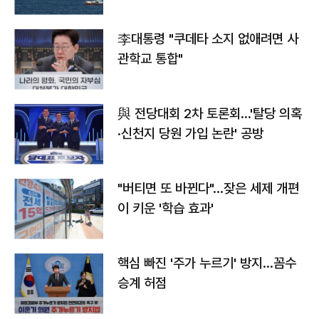
李대통령 "쿠데타 소지 없애려면 사
관학교 통합"
與 전당대회 2차 토론회…'탈당 의혹
·신천지 당원 가입 논란' 공방
"버티면 또 바뀐다"…잦은 세제 개편
이 키운 '학습 효과'
핵심 빠진 '주가 누르기' 방지…꼼수
승계 허점