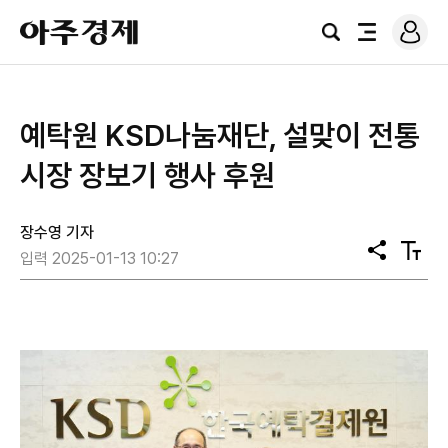
로
아
그
검
전
주
인
색
체
경
메
제
뉴
예탁원 KSD나눔재단, 설맞이 전통
시장 장보기 행사 후원
장수영 기자
공
텍
입력 2025-01-13 10:27
유
스
트
크
기