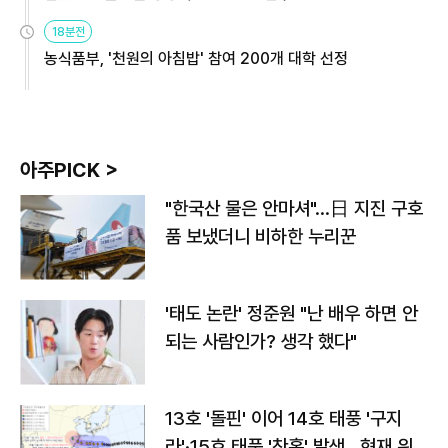
원
18분전
농식품부, '천원의 아침밥' 참여 200개 대학 선정
아주PICK >
"한국산 물은 안마셔"…日 지진 구호
품 보냈더니 비하한 누리꾼
'태도 논란' 정준원 "난 배우 하면 안
되는 사람인가? 생각 했다"
13호 '돌핀' 이어 14호 태풍 '구지
라'·15호 태풍 '찬홈' 발생…현재 위