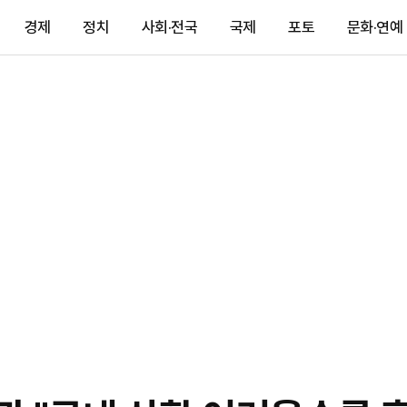
경제
정치
사회·전국
국제
포토
문화·연예