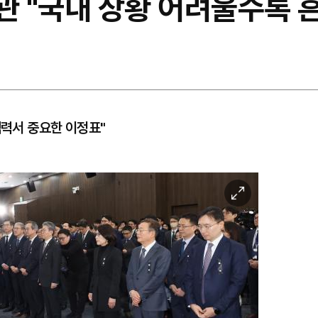
장관 "국내 상황 어려울수록 
협력서 중요한 이정표"
이
미
지
확
대