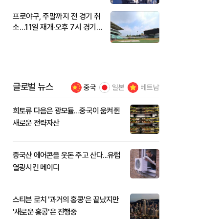
프로야구, 주말까지 전 경기 취
소…11일 재개·오후 7시 경기
시작
글로벌 뉴스
중국
일본
베트남
희토류 다음은 광모듈…중국이 움켜쥔
새로운 전략자산
중국산 에어콘을 웃돈 주고 산다...유럽
열광시킨 메이디
스티븐 로치 '과거의 홍콩'은 끝났지만
'새로운 홍콩'은 진행중