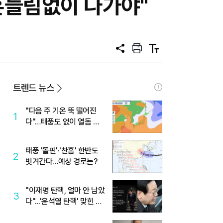
흔들림없이 나가야"
공
프
텍
유
린
스
트
트
크
기
트렌드 뉴스
"다음 주 기온 뚝 떨어진
1
다"…태풍도 없이 열돔 박
살 낸 '이것'
태풍 '돌핀'·'찬홈' 한반도
2
빗겨간다…예상 경로는?
"이재명 탄핵, 얼마 안 남았
3
다"...'윤석열 탄핵' 맞힌 무
당, '성지글' 등장