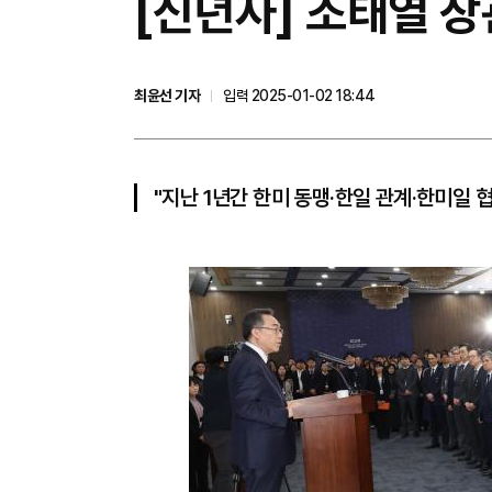
[신년사] 조태열 
최윤선 기자
입력 2025-01-02 18:44
"지난 1년간 한미 동맹·한일 관계·한미일 