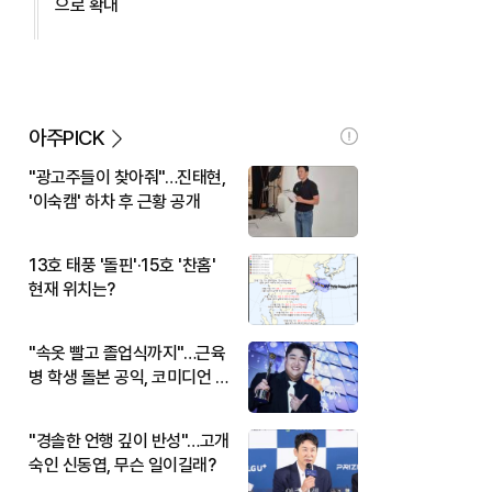
으로 확대
아주PICK
"광고주들이 찾아줘"…진태현,
'이숙캠' 하차 후 근황 공개
13호 태풍 '돌핀'·15호 '찬홈'
현재 위치는?
"속옷 빨고 졸업식까지"…근육
병 학생 돌본 공익, 코미디언 김
규원이었다
"경솔한 언행 깊이 반성"…고개
숙인 신동엽, 무슨 일이길래?