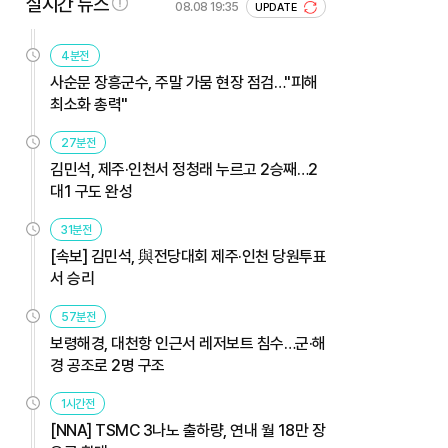
실시간 뉴스
08.08 19:35
UPDATE
4분전
사순문 장흥군수, 주말 가뭄 현장 점검…"피해
최소화 총력"
27분전
김민석, 제주·인천서 정청래 누르고 2승째…2
대1 구도 완성
31분전
[속보] 김민석, 與전당대회 제주·인천 당원투표
서 승리
57분전
보령해경, 대천항 인근서 레저보트 침수…군·해
경 공조로 2명 구조
1시간전
[NNA] TSMC 3나노 출하량, 연내 월 18만 장