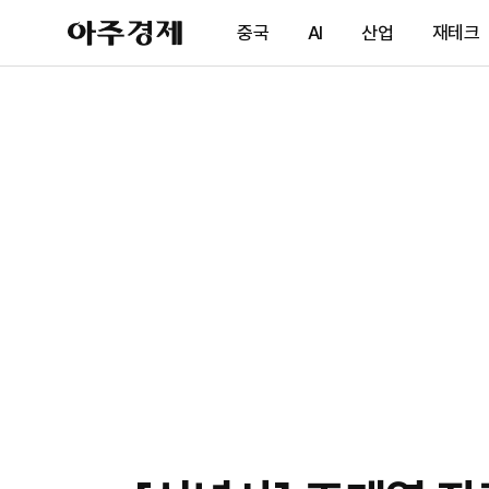
아
중국
AI
산업
재테크
주
경
제