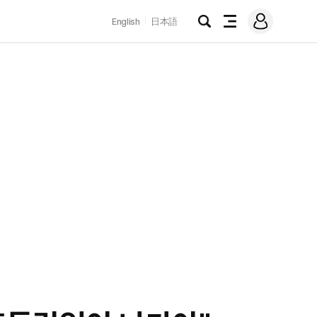
로
English
日本語
그
검
전
인
색
체
메
뉴