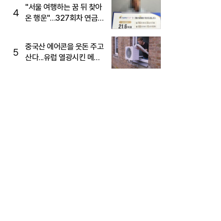
"서울 여행하는 꿈 뒤 찾아
4
온 행운"…327회차 연금
복권720+ 당첨번호조회
주목
중국산 에어콘을 웃돈 주고
5
산다...유럽 열광시킨 메이
디