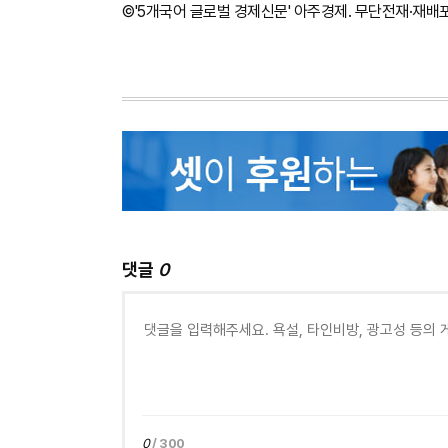
©'5개국어 글로벌 경제신문' 아주경제. 무단전재·재배
댓글
0
0
/ 300