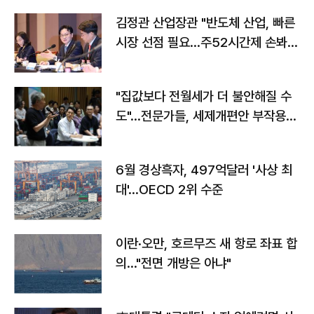
김정관 산업장관 "반도체 산업, 빠른
시장 선점 필요…주52시간제 손봐
야"
"집값보다 전월세가 더 불안해질 수
도"…전문가들, 세제개편안 부작용
우려
6월 경상흑자, 497억달러 '사상 최
대'…OECD 2위 수준
이란·오만, 호르무즈 새 항로 좌표 합
의…"전면 개방은 아냐"