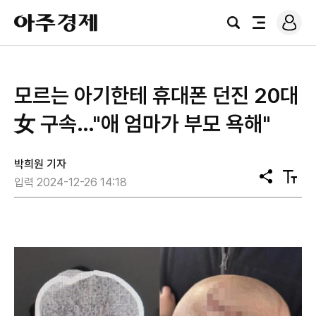
로
아
그
검
전
주
인
색
체
경
메
제
뉴
모르는 아기한테 휴대폰 던진 20대
女 구속…"애 엄마가 부모 욕해"
박희원 기자
공
텍
입력 2024-12-26 14:18
유
스
트
크
기