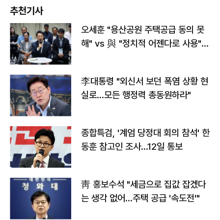
추천기사
오세훈 "용산공원 주택공급 동의 못
해" vs 與 "정치적 어젠다로 사용"
맞불
李대통령 "외신서 보던 폭염 상황 현
실로…모든 행정력 총동원하라"
종합특검, '계엄 당정대 회의 참석' 한
동훈 참고인 조사...12일 통보
靑 홍보수석 "세금으로 집값 잡겠다
는 생각 없어…주택 공급 '속도전'"