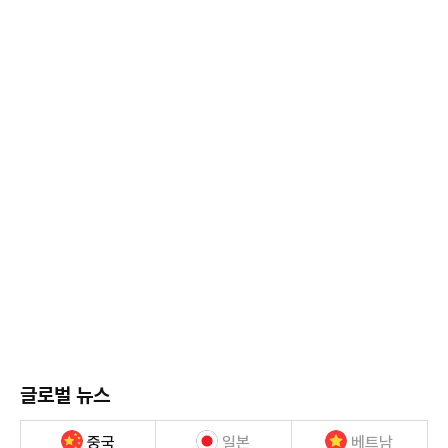
글로벌 뉴스
중국
일본
베트남