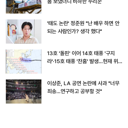
품 보냈더니 비하한 누리꾼
'태도 논란' 정준원 "난 배우 하면 안
되는 사람인가? 생각 했다"
13호 '돌핀' 이어 14호 태풍 '구지
라'·15호 태풍 '찬홈' 발생…현재 위
치와 이동경로는?
이상준, LA 공연 논란에 사과 "너무
죄송…연구하고 공부할 것"