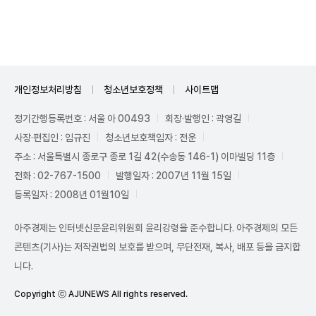
Unmute
개인정보처리방침
청소년보호정책
사이트맵
정기간행등록번호 : 서울 아 00493
회장·발행인 : 곽영길
사장·편집인 : 임규진
청소년보호책임자 : 전운
주소 : 서울특별시 종로구 종로 1길 42(수송동 146-1) 이마빌딩 11층
전화 : 02-767-1500
발행일자 : 2007년 11월 15일
등록일자 : 2008년 01월10일
아주경제는 인터넷신문윤리위원회 윤리강령을 준수합니다. 아주경제의 모든
콘텐츠(기사)는 저작권법의 보호를 받으며, 무단전재, 복사, 배포 등을 금지합
니다.
Copyright ⓒ AJUNEWS All rights reserved.