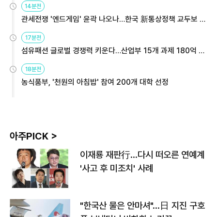
14분전
관세전쟁 '엔드게임' 윤곽 나오나…한국 新통상정책 교두보 활
용해야
17분전
섬유패션 글로벌 경쟁력 키운다…산업부 15개 과제 180억 지
원
18분전
농식품부, '천원의 아침밥' 참여 200개 대학 선정
아주PICK >
이재룡 재판行…다시 떠오른 연예계
'사고 후 미조치' 사례
"한국산 물은 안마셔"…日 지진 구호