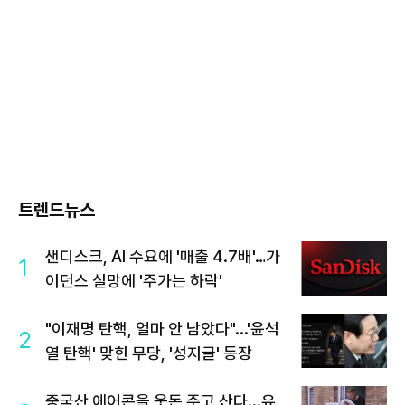
트렌드뉴스
샌디스크, AI 수요에 '매출 4.7배'…가
1
이던스 실망에 '주가는 하락'
"이재명 탄핵, 얼마 안 남았다"...'윤석
2
열 탄핵' 맞힌 무당, '성지글' 등장
중국산 에어콘을 웃돈 주고 산다...유