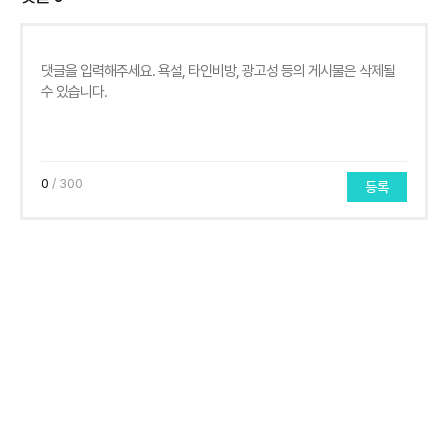
0
/ 300
등록