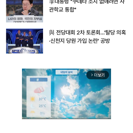
李대통령 "쿠데타 소지 없애려면 사
관학교 통합"
與 전당대회 2차 토론회…'탈당 의혹
·신천지 당원 가입 논란' 공방
더보기
arrow_forward_ios