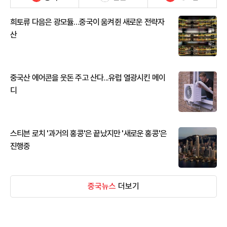
희토류 다음은 광모듈…중국이 움켜쥔 새로운 전략자
산
중국산 에어콘을 웃돈 주고 산다...유럽 열광시킨 메이
디
스티븐 로치 '과거의 홍콩'은 끝났지만 '새로운 홍콩'은
진행중
중국뉴스
더보기