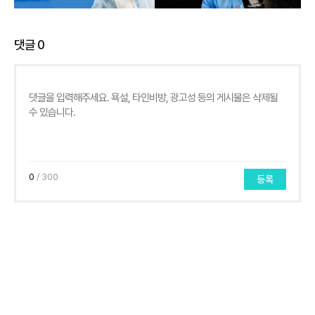
댓글
0
0
/ 300
등록