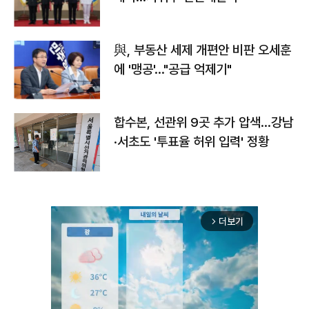
與, 부동산 세제 개편안 비판 오세훈
에 '맹공'…"공급 억제기"
합수본, 선관위 9곳 추가 압색…강남
·서초도 '투표율 허위 입력' 정황
더보기
arrow_forward_ios