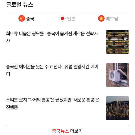
글로벌 뉴스
중국
일본
베트남
희토류 다음은 광모듈…중국이 움켜쥔 새로운 전략자
산
중국산 에어콘을 웃돈 주고 산다...유럽 열광시킨 메이
디
스티븐 로치 '과거의 홍콩'은 끝났지만 '새로운 홍콩'은
진행중
중국뉴스
더보기