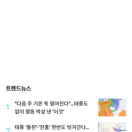
트렌드뉴스
"다음 주 기온 뚝 떨어진다"…태풍도
1
없이 열돔 박살 낸 '이것'
태풍 '돌핀'·'찬홈' 한반도 빗겨간다…
2