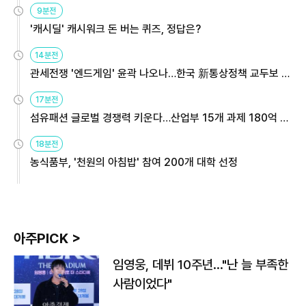
9분전
'캐시딜' 캐시워크 돈 버는 퀴즈, 정답은?
14분전
관세전쟁 '엔드게임' 윤곽 나오나…한국 新통상정책 교두보 활
용해야
17분전
섬유패션 글로벌 경쟁력 키운다…산업부 15개 과제 180억 지
원
18분전
농식품부, '천원의 아침밥' 참여 200개 대학 선정
아주PICK >
임영웅, 데뷔 10주년…"난 늘 부족한
사람이었다"