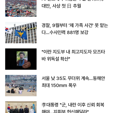
대만, 사상 첫 日 추월
경찰, 9월부터 '제 가족 사건' 못 맡는
다…수사인력 881명 보강
"이란 지도부 내 최고지도자 모즈타
바 위독설 확산"
서울 낮 35도 무더위 계속…동해안
최대 150㎜ 폭우
李대통령 "군, 내란 이후 신뢰 회복
해야…지휘부 헌신해달라"