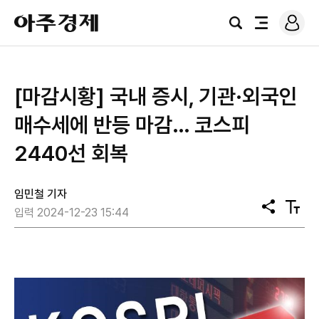
로
아
그
검
전
주
인
색
체
경
메
제
뉴
[마감시황] 국내 증시, 기관·외국인
매수세에 반등 마감… 코스피
2440선 회복
임민철 기자
공
텍
입력 2024-12-23 15:44
유
스
트
크
기