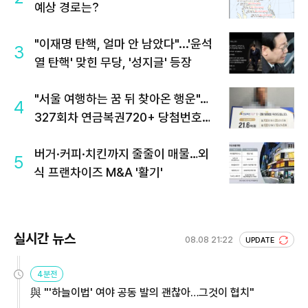
예상 경로는?
"이재명 탄핵, 얼마 안 남았다"...'윤석
3
열 탄핵' 맞힌 무당, '성지글' 등장
"서울 여행하는 꿈 뒤 찾아온 행운"…
4
327회차 연금복권720+ 당첨번호조
회 주목
버거·커피·치킨까지 줄줄이 매물…외
5
식 프랜차이즈 M&A '활기'
실시간 뉴스
08.08 21:22
UPDATE
4분전
與 "'하늘이법' 여야 공동 발의 괜찮아…그것이 협치"