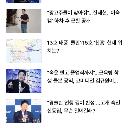
"광고주들이 찾아줘"…진태현, '이숙
캠' 하차 후 근황 공개
13호 태풍 '돌핀'·15호 '찬홈' 현재 위
치는?
"속옷 빨고 졸업식까지"…근육병 학
생 돌본 공익, 코미디언 김규원이었
다
"경솔한 언행 깊이 반성"…고개 숙인
신동엽, 무슨 일이길래?