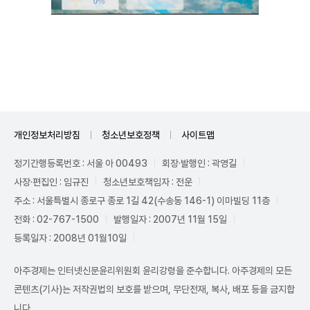
Unmute
개인정보처리방침
청소년보호정책
사이트맵
정기간행등록번호 : 서울 아 00493
회장·발행인 : 곽영길
사장·편집인 : 임규진
청소년보호책임자 : 전운
주소 : 서울특별시 종로구 종로 1길 42(수송동 146-1) 이마빌딩 11층
전화 : 02-767-1500
발행일자 : 2007년 11월 15일
등록일자 : 2008년 01월10일
아주경제는 인터넷신문윤리위원회 윤리강령을 준수합니다. 아주경제의 모든
콘텐츠(기사)는 저작권법의 보호를 받으며, 무단전재, 복사, 배포 등을 금지합
니다.