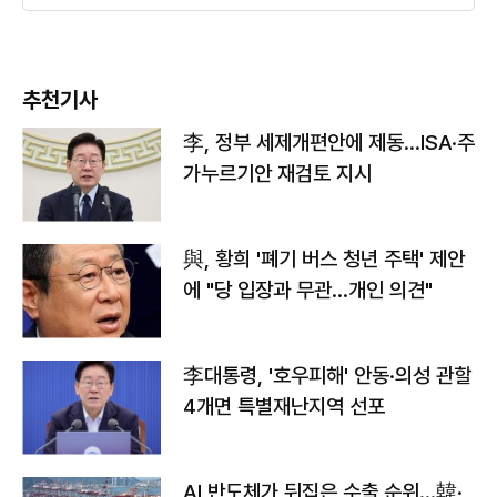
추천기사
李, 정부 세제개편안에 제동…ISA·주
가누르기안 재검토 지시
與, 황희 '폐기 버스 청년 주택' 제안
에 "당 입장과 무관…개인 의견"
李대통령, '호우피해' 안동·의성 관할
4개면 특별재난지역 선포
AI 반도체가 뒤집은 수출 순위…韓·