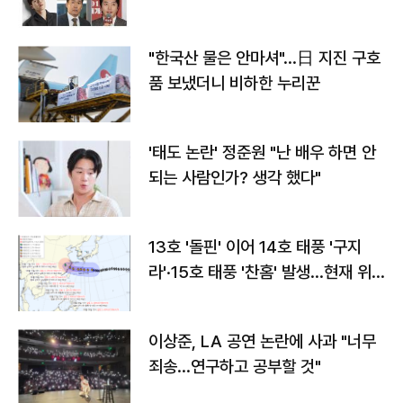
"한국산 물은 안마셔"…日 지진 구호
품 보냈더니 비하한 누리꾼
'태도 논란' 정준원 "난 배우 하면 안
되는 사람인가? 생각 했다"
13호 '돌핀' 이어 14호 태풍 '구지
라'·15호 태풍 '찬홈' 발생…현재 위
치와 이동경로는?
이상준, LA 공연 논란에 사과 "너무
죄송…연구하고 공부할 것"