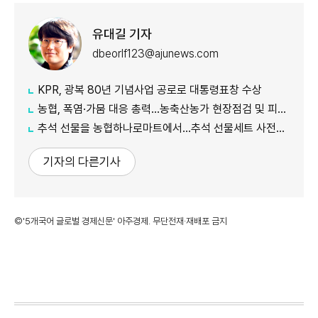
유대길 기자
dbeorlf123@ajunews.com
KPR, 광복 80년 기념사업 공로로 대통령표창 수상
농협, 폭염·가뭄 대응 총력...농축산농가 현장점검 및 피해 예방 강화
추석 선물을 농협하나로마트에서…추석 선물세트 사전예약 실시
기자의 다른기사
©'5개국어 글로벌 경제신문' 아주경제. 무단전재·재배포 금지