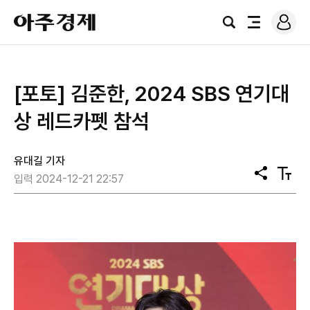
로
아
그
검
전
주
인
색
체
경
메
제
뉴
[포토] 김준한, 2024 SBS 연기대
상 레드카펫 참석
유대길 기자
공
텍
입력 2024-12-21 22:57
유
스
트
크
기