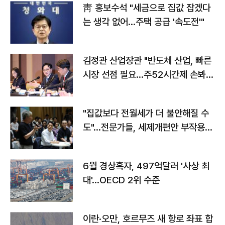
靑 홍보수석 "세금으로 집값 잡겠다
는 생각 없어…주택 공급 '속도전'"
김정관 산업장관 "반도체 산업, 빠른
시장 선점 필요…주52시간제 손봐
야"
"집값보다 전월세가 더 불안해질 수
도"…전문가들, 세제개편안 부작용
우려
6월 경상흑자, 497억달러 '사상 최
대'…OECD 2위 수준
이란·오만, 호르무즈 새 항로 좌표 합