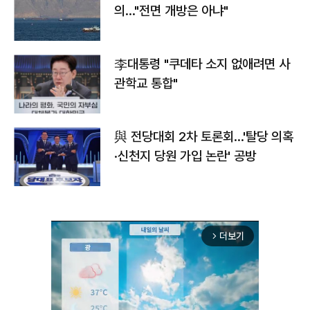
의…"전면 개방은 아냐"
李대통령 "쿠데타 소지 없애려면 사
관학교 통합"
與 전당대회 2차 토론회…'탈당 의혹
·신천지 당원 가입 논란' 공방
더보기
arrow_forward_ios