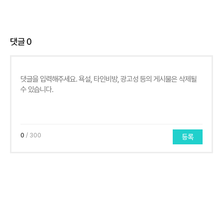
댓글
0
0
/ 300
등록