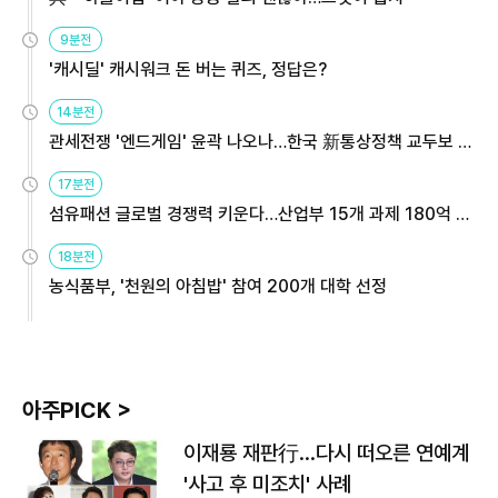
9분전
'캐시딜' 캐시워크 돈 버는 퀴즈, 정답은?
14분전
관세전쟁 '엔드게임' 윤곽 나오나…한국 新통상정책 교두보 활
용해야
17분전
섬유패션 글로벌 경쟁력 키운다…산업부 15개 과제 180억 지
원
18분전
농식품부, '천원의 아침밥' 참여 200개 대학 선정
아주PICK >
이재룡 재판行…다시 떠오른 연예계
'사고 후 미조치' 사례