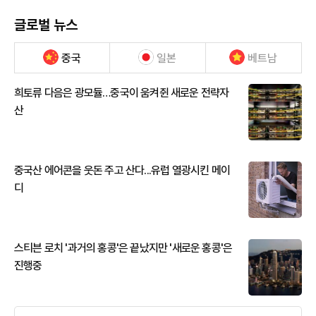
글로벌 뉴스
중국
일본
베트남
희토류 다음은 광모듈…중국이 움켜쥔 새로운 전략자
산
중국산 에어콘을 웃돈 주고 산다...유럽 열광시킨 메이
디
스티븐 로치 '과거의 홍콩'은 끝났지만 '새로운 홍콩'은
진행중