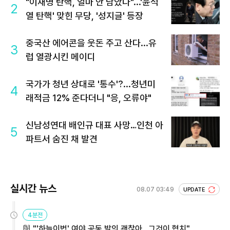
"이재명 탄핵, 얼마 안 남았다"...'윤석
2
열 탄핵' 맞힌 무당, '성지글' 등장
중국산 에어콘을 웃돈 주고 산다...유
3
럽 열광시킨 메이디
국가가 청년 상대로 '통수'?...청년미
4
래적금 12% 준다더니 "응, 오류야"
신남성연대 배인규 대표 사망…인천 아
5
파트서 숨진 채 발견
실시간 뉴스
08.07 03:49
UPDATE
4분전
與 "'하늘이법' 여야 공동 발의 괜찮아…그것이 협치"