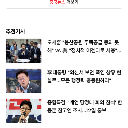
중국뉴스
더보기
추천기사
오세훈 "용산공원 주택공급 동의 못
해" vs 與 "정치적 어젠다로 사용"
맞불
李대통령 "외신서 보던 폭염 상황 현
실로…모든 행정력 총동원하라"
종합특검, '계엄 당정대 회의 참석' 한
동훈 참고인 조사...12일 통보