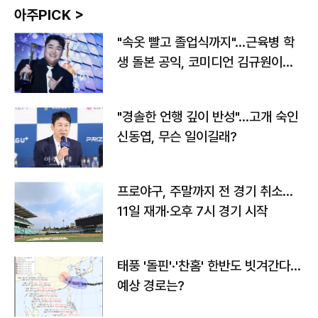
아주PICK >
"속옷 빨고 졸업식까지"…근육병 학
생 돌본 공익, 코미디언 김규원이었
다
"경솔한 언행 깊이 반성"…고개 숙인
신동엽, 무슨 일이길래?
프로야구, 주말까지 전 경기 취소…
11일 재개·오후 7시 경기 시작
태풍 '돌핀'·'찬홈' 한반도 빗겨간다…
예상 경로는?