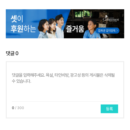
댓글
0
0
/ 300
등록