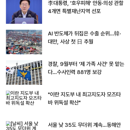
李대통령, '호우피해' 안동·의성 관할
4개면 특별재난지역 선포
AI 반도체가 뒤집은 수출 순위…韓·
대만, 사상 첫 日 추월
경찰, 9월부터 '제 가족 사건' 못 맡는
다…수사인력 881명 보강
"이란 지도부 내 최고지도자 모즈타
바 위독설 확산"
서울 낮 35도 무더위 계속…동해안