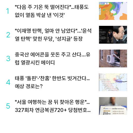
"다음 주 기온 뚝 떨어진다"…태풍도
1
없이 열돔 박살 낸 '이것'
"이재명 탄핵, 얼마 안 남았다"...'윤석
2
열 탄핵' 맞힌 무당, '성지글' 등장
중국산 에어콘을 웃돈 주고 산다...유
3
럽 열광시킨 메이디
태풍 '돌핀'·'찬홈' 한반도 빗겨간다…
4
예상 경로는?
"서울 여행하는 꿈 뒤 찾아온 행운"…
5
327회차 연금복권720+ 당첨번호조
회 주목