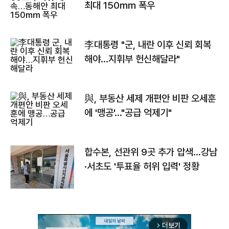
최대 150㎜ 폭우
李대통령 "군, 내란 이후 신뢰 회복
해야…지휘부 헌신해달라"
與, 부동산 세제 개편안 비판 오세훈
에 '맹공'…"공급 억제기"
합수본, 선관위 9곳 추가 압색…강남
·서초도 '투표율 허위 입력' 정황
더보기
arrow_forward_ios