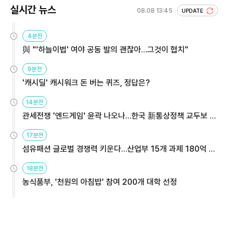
실시간 뉴스
08.08 13:45
UPDATE
4분전
與 "'하늘이법' 여야 공동 발의 괜찮아…그것이 협치"
9분전
'캐시딜' 캐시워크 돈 버는 퀴즈, 정답은?
14분전
관세전쟁 '엔드게임' 윤곽 나오나…한국 新통상정책 교두보 활
용해야
17분전
섬유패션 글로벌 경쟁력 키운다…산업부 15개 과제 180억 지
원
18분전
농식품부, '천원의 아침밥' 참여 200개 대학 선정