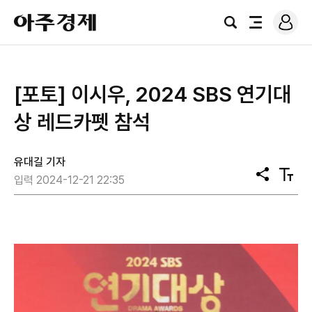
로
아
그
검
전
주
인
색
체
경
메
제
뉴
[포토] 이시우, 2024 SBS 연기대
상 레드카펫 참석
유대길 기자
공
텍
입력 2024-12-21 22:35
유
스
트
크
기