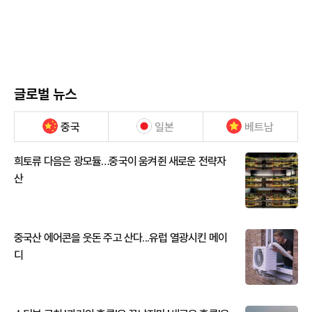
글로벌 뉴스
중국
일본
베트남
희토류 다음은 광모듈…중국이 움켜쥔 새로운 전략자
산
중국산 에어콘을 웃돈 주고 산다...유럽 열광시킨 메이
디