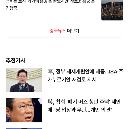
스티븐 로치 '과거의 홍콩'은 끝났지만 '새로운 홍콩'은
진행중
중국뉴스
더보기
추천기사
李, 정부 세제개편안에 제동…ISA·주
가누르기안 재검토 지시
與, 황희 '폐기 버스 청년 주택' 제안
에 "당 입장과 무관…개인 의견"