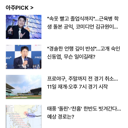
아주PICK >
"속옷 빨고 졸업식까지"…근육병 학
생 돌본 공익, 코미디언 김규원이었
다
"경솔한 언행 깊이 반성"…고개 숙인
신동엽, 무슨 일이길래?
프로야구, 주말까지 전 경기 취소…
11일 재개·오후 7시 경기 시작
태풍 '돌핀'·'찬홈' 한반도 빗겨간다…
예상 경로는?