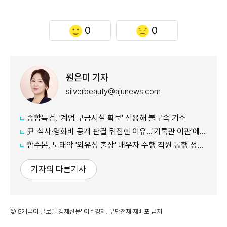
0
0
원은미 기자
silverbeauty@ajunews.com
종합특검, '계엄 구금시설 확보' 신용해 불구속 기소
尹 식사·영화비 공개 판결 뒤집힌 이유…'기록관 이관'에 소송 실익 쟁점
합수본, 노태악 '외유성 출장' 배우자 수행 직원 동행 정황 포착
기자의 다른기사
©'5개국어 글로벌 경제신문' 아주경제. 무단전재·재배포 금지