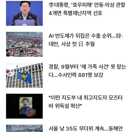
李대통령, '호우피해' 안동·의성 관할
4개면 특별재난지역 선포
AI 반도체가 뒤집은 수출 순위…韓·
대만, 사상 첫 日 추월
경찰, 9월부터 '제 가족 사건' 못 맡는
다…수사인력 881명 보강
"이란 지도부 내 최고지도자 모즈타
바 위독설 확산"
서울 낮 35도 무더위 계속…동해안