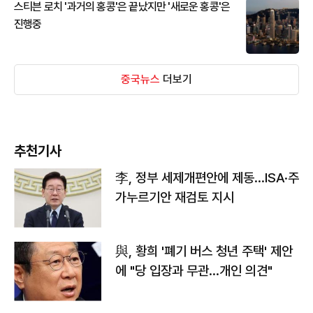
스티븐 로치 '과거의 홍콩'은 끝났지만 '새로운 홍콩'은
진행중
중국뉴스
더보기
추천기사
李, 정부 세제개편안에 제동…ISA·주
가누르기안 재검토 지시
與, 황희 '폐기 버스 청년 주택' 제안
에 "당 입장과 무관…개인 의견"