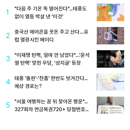
"다음 주 기온 뚝 떨어진다"…태풍도
1
없이 열돔 박살 낸 '이것'
중국산 에어콘을 웃돈 주고 산다...유
2
럽 열광시킨 메이디
"이재명 탄핵, 얼마 안 남았다"...'윤석
3
열 탄핵' 맞힌 무당, '성지글' 등장
태풍 '돌핀'·'찬홈' 한반도 빗겨간다…
4
예상 경로는?
"서울 여행하는 꿈 뒤 찾아온 행운"…
5
327회차 연금복권720+ 당첨번호조
회 주목