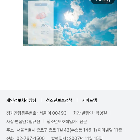
Unmute
개인정보처리방침
청소년보호정책
사이트맵
정기간행등록번호 : 서울 아 00493
회장·발행인 : 곽영길
사장·편집인 : 임규진
청소년보호책임자 : 전운
주소 : 서울특별시 종로구 종로 1길 42(수송동 146-1) 이마빌딩 11층
전화 : 02-767-1500
발행일자 : 2007년 11월 15일