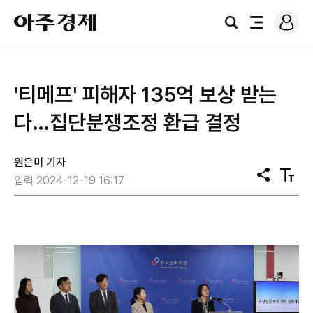
로
아
그
검
전
주
인
색
체
경
메
제
뉴
'티메프' 피해자 135억 보상 받는
다…집단분쟁조정 환급 결정
원은미 기자
공
텍
입력 2024-12-19 16:17
유
스
트
크
기