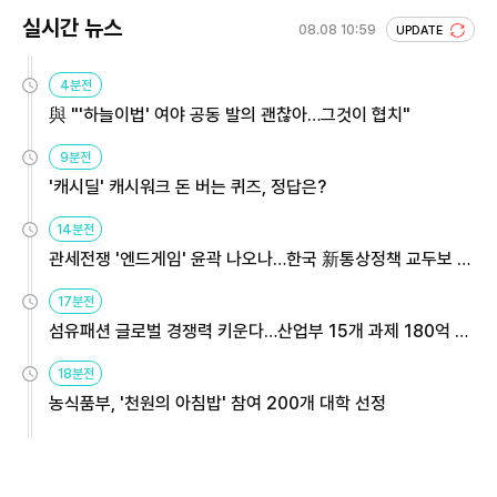
실시간 뉴스
08.08 10:59
UPDATE
4분전
與 "'하늘이법' 여야 공동 발의 괜찮아…그것이 협치"
9분전
'캐시딜' 캐시워크 돈 버는 퀴즈, 정답은?
14분전
관세전쟁 '엔드게임' 윤곽 나오나…한국 新통상정책 교두보 활
용해야
17분전
섬유패션 글로벌 경쟁력 키운다…산업부 15개 과제 180억 지
원
18분전
농식품부, '천원의 아침밥' 참여 200개 대학 선정