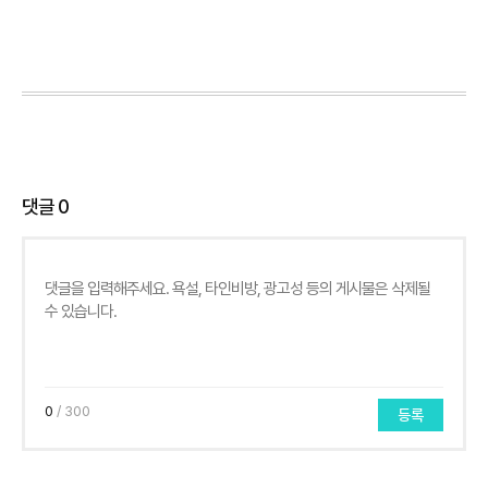
댓글
0
0
/ 300
등록