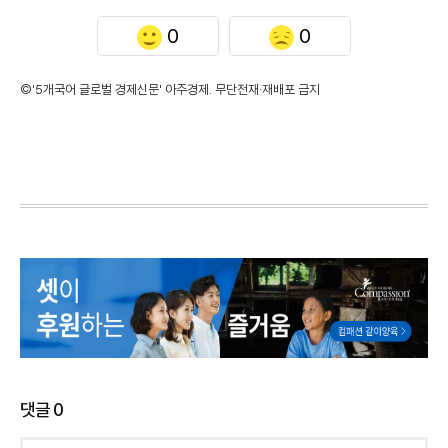
0
0
©'5개국어 글로벌 경제신문' 아주경제. 무단전재·재배포 금지
댓글
0