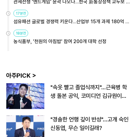
관세전쟁 '엔드게임' 윤곽 나오나…한국 新통상정책 교두보 활
용해야
17분전
섬유패션 글로벌 경쟁력 키운다…산업부 15개 과제 180억 지
원
18분전
농식품부, '천원의 아침밥' 참여 200개 대학 선정
아주PICK >
"속옷 빨고 졸업식까지"…근육병 학
생 돌본 공익, 코미디언 김규원이었
다
"경솔한 언행 깊이 반성"…고개 숙인
신동엽, 무슨 일이길래?