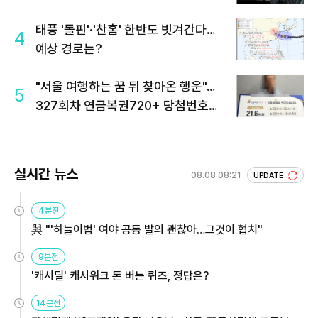
태풍 '돌핀'·'찬홈' 한반도 빗겨간다…
4
예상 경로는?
"서울 여행하는 꿈 뒤 찾아온 행운"…
5
327회차 연금복권720+ 당첨번호조
회 주목
실시간 뉴스
08.08 08:21
UPDATE
4분전
與 "'하늘이법' 여야 공동 발의 괜찮아…그것이 협치"
9분전
'캐시딜' 캐시워크 돈 버는 퀴즈, 정답은?
14분전