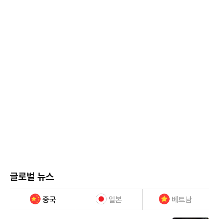
글로벌 뉴스
중국
일본
베트남