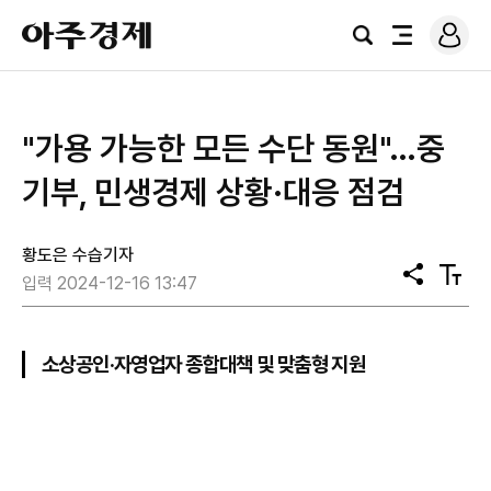
로
아
그
검
전
주
인
색
체
경
메
제
뉴
"가용 가능한 모든 수단 동원"…중
기부, 민생경제 상황·대응 점검
황도은 수습기자
공
텍
입력 2024-12-16 13:47
유
스
트
크
기
소상공인·자영업자 종합대책 및 맞춤형 지원