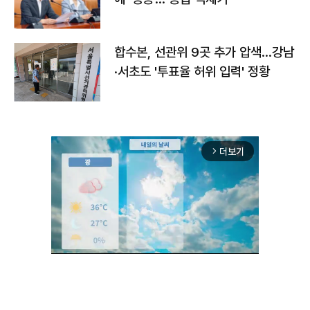
합수본, 선관위 9곳 추가 압색…강남
·서초도 '투표율 허위 입력' 정황
더보기
arrow_forward_ios
Unmute