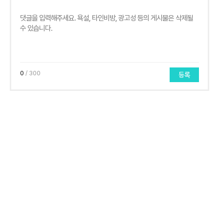
0
/ 300
등록