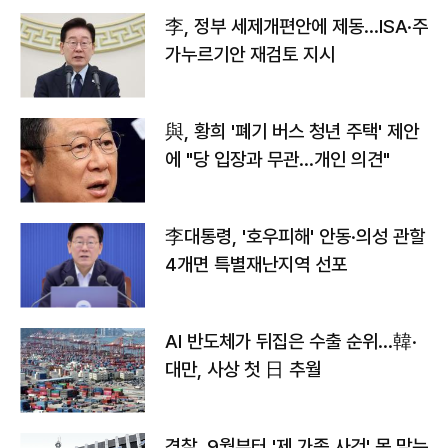
李, 정부 세제개편안에 제동…ISA·주
가누르기안 재검토 지시
與, 황희 '폐기 버스 청년 주택' 제안
에 "당 입장과 무관…개인 의견"
李대통령, '호우피해' 안동·의성 관할
4개면 특별재난지역 선포
AI 반도체가 뒤집은 수출 순위…韓·
대만, 사상 첫 日 추월
경찰, 9월부터 '제 가족 사건' 못 맡는