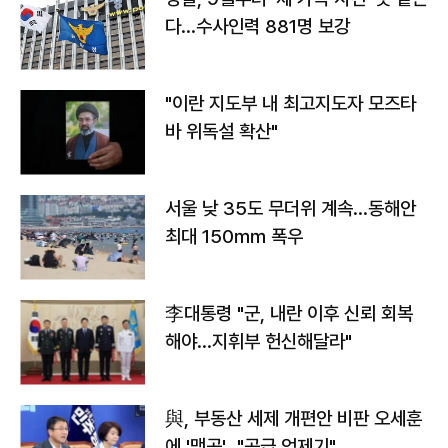
다…수사인력 881명 보강
"이란 지도부 내 최고지도자 모즈타
바 위독설 확산"
서울 낮 35도 무더위 계속…동해안
최대 150㎜ 폭우
李대통령 "군, 내란 이후 신뢰 회복
해야…지휘부 헌신해달라"
與, 부동산 세제 개편안 비판 오세훈
에 '맹공'…"공급 억제기"