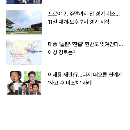
프로야구, 주말까지 전 경기 취소…
11일 재개·오후 7시 경기 시작
태풍 '돌핀'·'찬홈' 한반도 빗겨간다…
예상 경로는?
이재룡 재판行…다시 떠오른 연예계
'사고 후 미조치' 사례