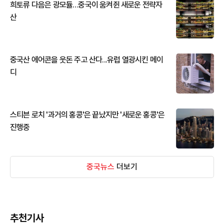
희토류 다음은 광모듈…중국이 움켜쥔 새로운 전략자
산
중국산 에어콘을 웃돈 주고 산다...유럽 열광시킨 메이
디
스티븐 로치 '과거의 홍콩'은 끝났지만 '새로운 홍콩'은
진행중
중국뉴스
더보기
추천기사