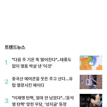
트렌드뉴스
"다음 주 기온 뚝 떨어진다"…태풍도
1
없이 열돔 박살 낸 '이것'
중국산 에어콘을 웃돈 주고 산다...유
2
럽 열광시킨 메이디
"이재명 탄핵, 얼마 안 남았다"...'윤석
3
열 탄핵' 맞힌 무당, '성지글' 등장