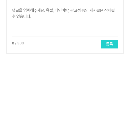
0
/ 300
등록