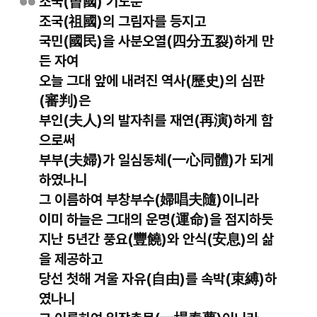
조국(曺國) 기도문
조국(祖國)의 그림자를 등지고
국민(國民)을 사분오열(四分五裂)하게 만
든 자여
오늘 그대 앞에 내려진 역사(歷史)의 심판
(審判)은
부인(夫人)의 발자취를 재연(再演)하게 함
으로써
부부(夫婦)가 일심동체(一心同體)가 되게
하였나니
그 이름하여 부창부수(婦唱夫隨)이니라
이미 하늘은 그대의 운명(運命)을 점지하듯
지난 5년간 풍요(豐饒)와 안식(安息)의 삶
을 제공하고
당선 첫해 겨울 자유(自由)를 속박(束縛)하
였나니