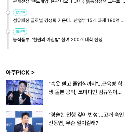
관세전쟁 '엔드게임' 윤곽 나오나…한국 新통상정책 교두보 활
용해야
17분전
섬유패션 글로벌 경쟁력 키운다…산업부 15개 과제 180억 지
원
18분전
농식품부, '천원의 아침밥' 참여 200개 대학 선정
아주PICK >
"속옷 빨고 졸업식까지"…근육병 학
생 돌본 공익, 코미디언 김규원이었
다
"경솔한 언행 깊이 반성"…고개 숙인
신동엽, 무슨 일이길래?