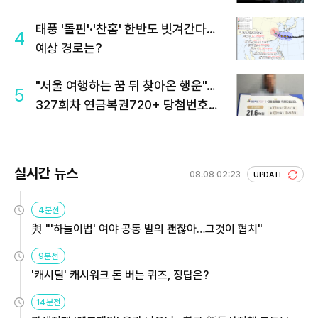
태풍 '돌핀'·'찬홈' 한반도 빗겨간다…
4
예상 경로는?
"서울 여행하는 꿈 뒤 찾아온 행운"…
5
327회차 연금복권720+ 당첨번호조
회 주목
실시간 뉴스
08.08 02:23
UPDATE
4분전
與 "'하늘이법' 여야 공동 발의 괜찮아…그것이 협치"
9분전
'캐시딜' 캐시워크 돈 버는 퀴즈, 정답은?
14분전