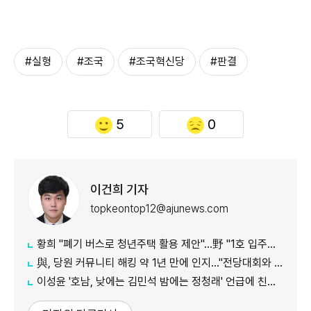
#실형
#조국
#조국혁신당
#판결
5
0
이건희 기자
topkeontop12@ajunews.com
황희 "폐기 버스로 청년주택 활용 제안"…野 "1호 입주하라"
與, 당원 커뮤니티 해킹 약 1년 만에 인지…"전당대회와 무관"
이성윤 '호남, 낮에는 김민석 밤에는 정청래' 언급에 친명계 반발…"한심한 수준"