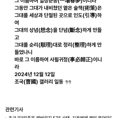
그 이름하여 일장춘몽(一場春夢)이니라
그동안 그대가 내비쳤던 옅은 술책(術策)은
그대를 세상과 단절된 곳으로 인도(引導)하
여
그대의 상념(想念)을 단념(斷念)하게 만들
고
그대를 순리(順理)대로 정리(整理)하게 만
들었나니
바로 그 이름하여 사필귀정(事必歸正)이니
라
2024년 12월 12일
조국(曺國) 갤러리 일동
관련기사
조국 "단일종목 레버리지 ETF 사태, 김용범에 책임 물어야"