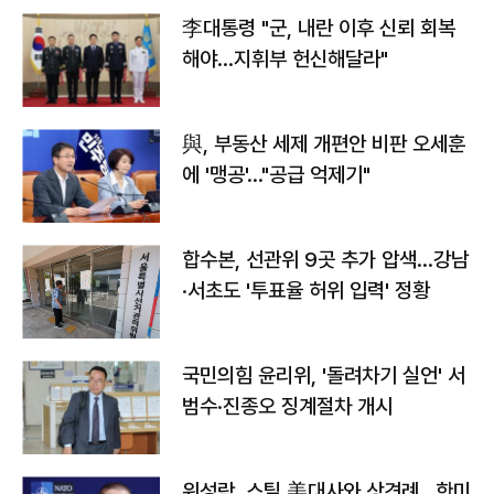
李대통령 "군, 내란 이후 신뢰 회복
해야…지휘부 헌신해달라"
與, 부동산 세제 개편안 비판 오세훈
에 '맹공'…"공급 억제기"
합수본, 선관위 9곳 추가 압색…강남
·서초도 '투표율 허위 입력' 정황
국민의힘 윤리위, '돌려차기 실언' 서
범수·진종오 징계절차 개시
위성락, 스틸 美대사와 상견례…한미