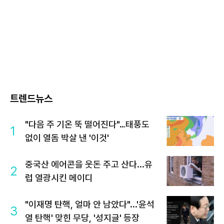
트렌드뉴스
"다음 주 기온 뚝 떨어진다"…태풍도
1
없이 열돔 박살 낸 '이것'
중국산 에어콘을 웃돈 주고 산다...유
2
럽 열광시킨 메이디
"이재명 탄핵, 얼마 안 남았다"...'윤석
3
열 탄핵' 맞힌 무당, '성지글' 등장