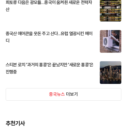
희토류 다음은 광모듈…중국이 움켜쥔 새로운 전략자
산
중국산 에어콘을 웃돈 주고 산다...유럽 열광시킨 메이
디
스티븐 로치 '과거의 홍콩'은 끝났지만 '새로운 홍콩'은
진행중
중국뉴스
더보기
추천기사