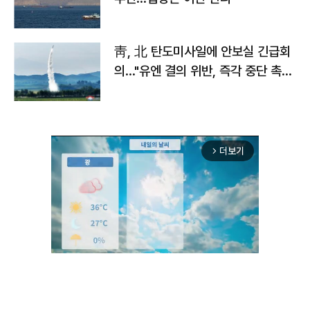
靑, 北 탄도미사일에 안보실 긴급회
의…"유엔 결의 위반, 즉각 중단 촉
구"
더보기
arrow_forward_ios
Mute