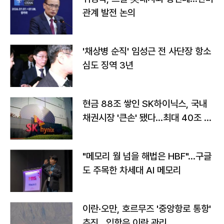
관계 발전 논의
'채상병 순직' 임성근 전 사단장 항소
심도 징역 3년
현금 88조 쌓인 SK하이닉스, 국내
채권시장 '큰손' 됐다…최대 40조 투
자
"메모리 월 넘을 해법은 HBF"…구글
도 주목한 차세대 AI 메모리
이란·오만, 호르무즈 '중앙항로 통항'
추진…입항은 이란 관리