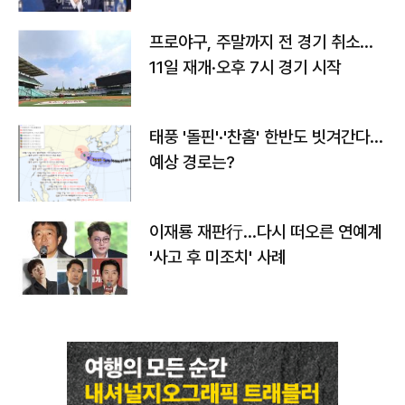
프로야구, 주말까지 전 경기 취소…
11일 재개·오후 7시 경기 시작
태풍 '돌핀'·'찬홈' 한반도 빗겨간다…
예상 경로는?
이재룡 재판行…다시 떠오른 연예계
'사고 후 미조치' 사례