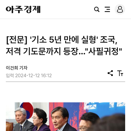
로
아
그
검
전
주
인
색
체
경
메
제
뉴
[전문] '기소 5년 만에 실형' 조국,
저격 기도문까지 등장…"사필귀정"
이건희 기자
공
텍
입력 2024-12-12 16:12
유
스
트
크
기