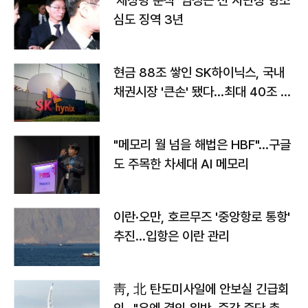
'채상병 순직' 임성근 전 사단장 항소
심도 징역 3년
현금 88조 쌓인 SK하이닉스, 국내
채권시장 '큰손' 됐다…최대 40조 투
자
"메모리 월 넘을 해법은 HBF"…구글
도 주목한 차세대 AI 메모리
이란·오만, 호르무즈 '중앙항로 통항'
추진…입항은 이란 관리
靑, 北 탄도미사일에 안보실 긴급회