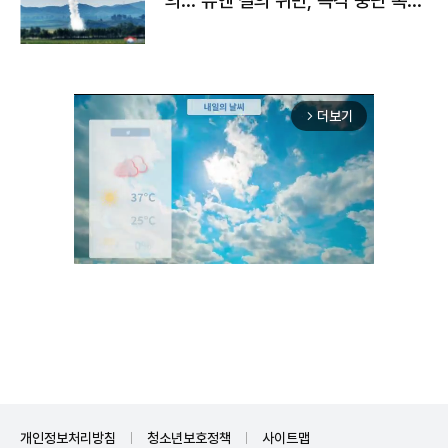
의…"유엔 결의 위반, 즉각 중단 촉
구"
더보기
arrow_forward_ios
Unmute
개인정보처리방침
청소년보호정책
사이트맵