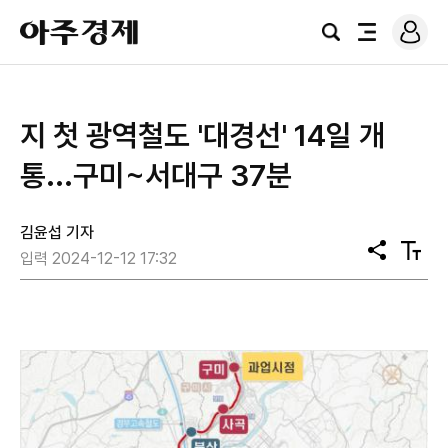
로
아
그
검
전
주
인
색
체
경
메
제
뉴
지 첫 광역철도 '대경선' 14일 개
통...구미~서대구 37분
김윤섭 기자
공
텍
입력 2024-12-12 17:32
유
스
트
크
기