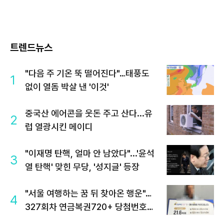
트렌드뉴스
"다음 주 기온 뚝 떨어진다"…태풍도
1
없이 열돔 박살 낸 '이것'
중국산 에어콘을 웃돈 주고 산다...유
2
럽 열광시킨 메이디
"이재명 탄핵, 얼마 안 남았다"...'윤석
3
열 탄핵' 맞힌 무당, '성지글' 등장
"서울 여행하는 꿈 뒤 찾아온 행운"…
4
327회차 연금복권720+ 당첨번호조
회 주목