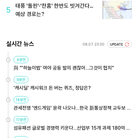
태풍 '돌핀'·'찬홈' 한반도 빗겨간다…
5
예상 경로는?
실시간 뉴스
08.07 23:30
UPDATE
4분전
與 "'하늘이법' 여야 공동 발의 괜찮아…그것이 협치"
9분전
'캐시딜' 캐시워크 돈 버는 퀴즈, 정답은?
14분전
관세전쟁 '엔드게임' 윤곽 나오나…한국 新통상정책 교두보 활
용해야
17분전
섬유패션 글로벌 경쟁력 키운다…산업부 15개 과제 180억 지
원