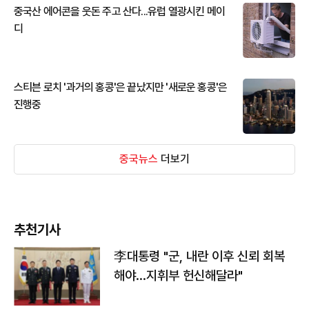
중국산 에어콘을 웃돈 주고 산다...유럽 열광시킨 메이
디
스티븐 로치 '과거의 홍콩'은 끝났지만 '새로운 홍콩'은
진행중
중국뉴스
더보기
추천기사
李대통령 "군, 내란 이후 신뢰 회복
해야…지휘부 헌신해달라"