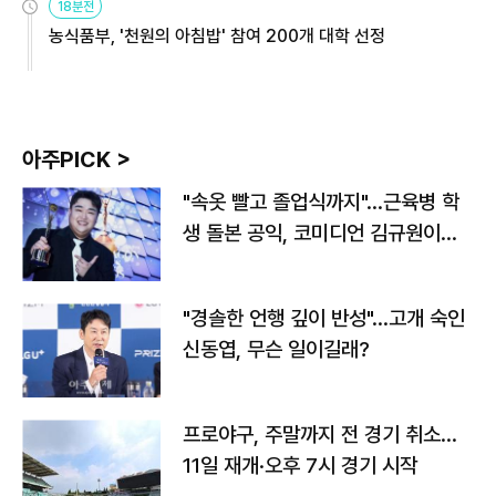
18분전
농식품부, '천원의 아침밥' 참여 200개 대학 선정
아주PICK >
"속옷 빨고 졸업식까지"…근육병 학
생 돌본 공익, 코미디언 김규원이었
다
"경솔한 언행 깊이 반성"…고개 숙인
신동엽, 무슨 일이길래?
프로야구, 주말까지 전 경기 취소…
11일 재개·오후 7시 경기 시작