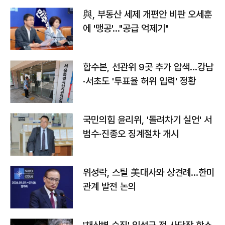
與, 부동산 세제 개편안 비판 오세훈
에 '맹공'…"공급 억제기"
합수본, 선관위 9곳 추가 압색…강남
·서초도 '투표율 허위 입력' 정황
국민의힘 윤리위, '돌려차기 실언' 서
범수·진종오 징계절차 개시
위성락, 스틸 美대사와 상견례…한미
관계 발전 논의