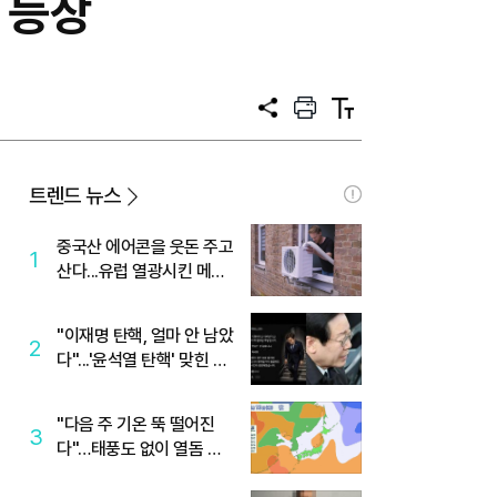
점 등장
공
프
텍
유
린
스
트
트
크
기
트렌드 뉴스
중국산 에어콘을 웃돈 주고
1
산다...유럽 열광시킨 메이
디
"이재명 탄핵, 얼마 안 남았
2
다"...'윤석열 탄핵' 맞힌 무
당, '성지글' 등장
"다음 주 기온 뚝 떨어진
3
다"…태풍도 없이 열돔 박
살 낸 '이것'