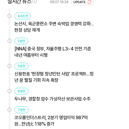
실시간 뉴스
08.07 16:24
UPDATE
46초전
논산시, 육군훈련소 주변 숙박업 경쟁력 강화…
현장 상담 재개
3분전
[NNA] 중국 정부, 자율주행 L3~4 안전 기준
내년 여름부터 시행
5분전
신용한표 '현장형 청년인턴 사업' 프로젝트...청
년 꿈 펼칠 기회 지속 확장
6분전
두나무, 경찰청 압수 가상자산 보관사업 수주
7분전
코오롱인더스트리, 2분기 영업이익 987억
원...전년比 118% 증가