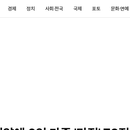
경제
정치
사회·전국
국제
포토
문화·연예