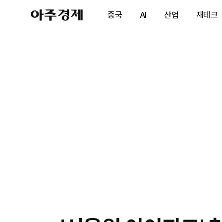
아
중국
AI
산업
재테크
주
경
제