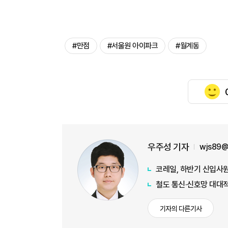
#만점
#서울원 아이파크
#월계동
우주성 기자
wjs89@
코레일, 하반기 신입사원
철도 통신·신호망 대대적
기자의 다른기사