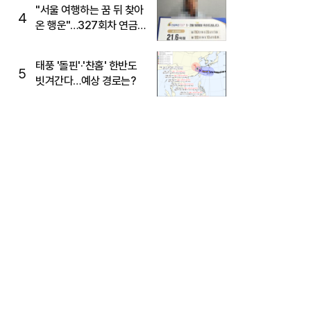
"서울 여행하는 꿈 뒤 찾아
4
온 행운"…327회차 연금
복권720+ 당첨번호조회
주목
태풍 '돌핀'·'찬홈' 한반도
5
빗겨간다…예상 경로는?