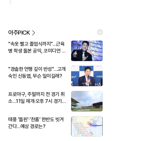
아주PICK
"속옷 빨고 졸업식까지"…근육
병 학생 돌본 공익, 코미디언 김
규원이었다
"경솔한 언행 깊이 반성"…고개
숙인 신동엽, 무슨 일이길래?
프로야구, 주말까지 전 경기 취
소…11일 재개·오후 7시 경기
시작
태풍 '돌핀'·'찬홈' 한반도 빗겨
간다…예상 경로는?