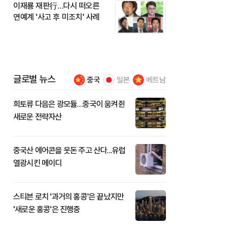
이재룡 재판行…다시 떠오른
연예계 '사고 후 미조치' 사례
글로벌 뉴스
중국
일본
베트남
희토류 다음은 광모듈…중국이 움켜쥔
새로운 전략자산
중국산 에어콘을 웃돈 주고 산다...유럽
열광시킨 메이디
스티븐 로치 '과거의 홍콩'은 끝났지만
'새로운 홍콩'은 진행중