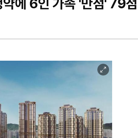
약에 6인 가족 '만점' 79
이
미
지
확
대