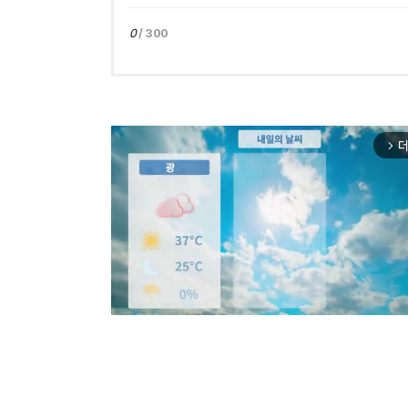
0
/ 300
더
arrow_forward_ios
Mut