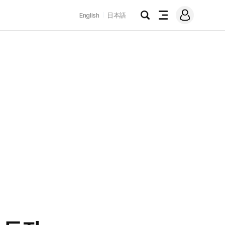
로
English
日本語
그
검
전
인
색
체
메
뉴