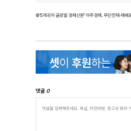
©'5개국어 글로벌 경제신문' 아주경제. 무단전재·재배
댓글
0