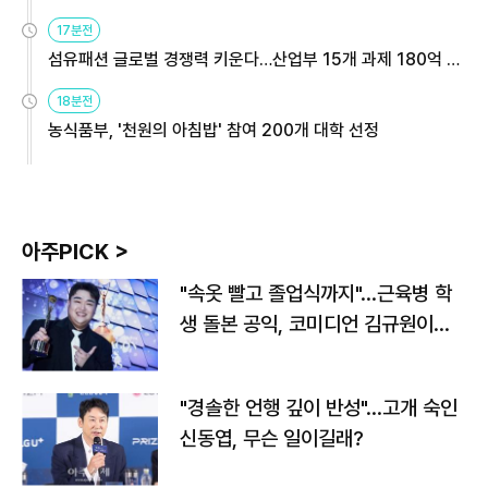
용해야
17분전
섬유패션 글로벌 경쟁력 키운다…산업부 15개 과제 180억 지
원
18분전
농식품부, '천원의 아침밥' 참여 200개 대학 선정
아주PICK >
"속옷 빨고 졸업식까지"…근육병 학
생 돌본 공익, 코미디언 김규원이었
다
"경솔한 언행 깊이 반성"…고개 숙인
신동엽, 무슨 일이길래?