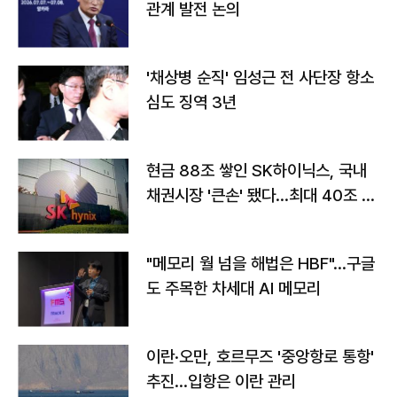
관계 발전 논의
'채상병 순직' 임성근 전 사단장 항소
심도 징역 3년
현금 88조 쌓인 SK하이닉스, 국내
채권시장 '큰손' 됐다…최대 40조 투
자
"메모리 월 넘을 해법은 HBF"…구글
도 주목한 차세대 AI 메모리
이란·오만, 호르무즈 '중앙항로 통항'
추진…입항은 이란 관리