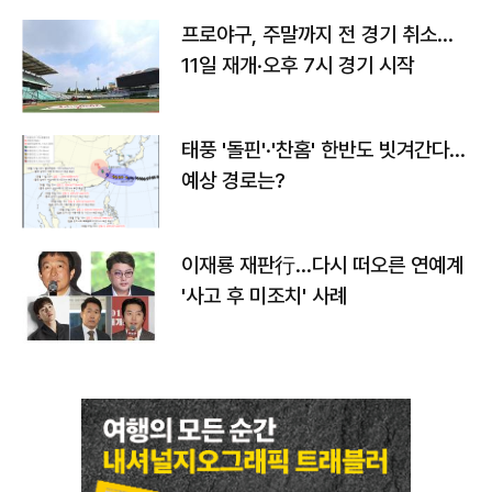
프로야구, 주말까지 전 경기 취소…
11일 재개·오후 7시 경기 시작
태풍 '돌핀'·'찬홈' 한반도 빗겨간다…
예상 경로는?
이재룡 재판行…다시 떠오른 연예계
'사고 후 미조치' 사례