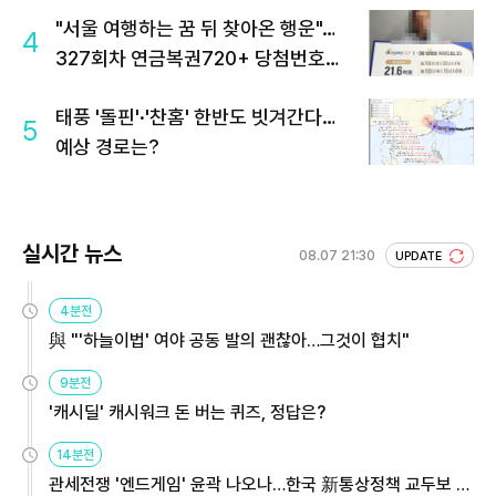
"서울 여행하는 꿈 뒤 찾아온 행운"…
4
327회차 연금복권720+ 당첨번호조
회 주목
태풍 '돌핀'·'찬홈' 한반도 빗겨간다…
5
예상 경로는?
실시간 뉴스
08.07 21:30
UPDATE
4분전
與 "'하늘이법' 여야 공동 발의 괜찮아…그것이 협치"
9분전
'캐시딜' 캐시워크 돈 버는 퀴즈, 정답은?
14분전
관세전쟁 '엔드게임' 윤곽 나오나…한국 新통상정책 교두보 활