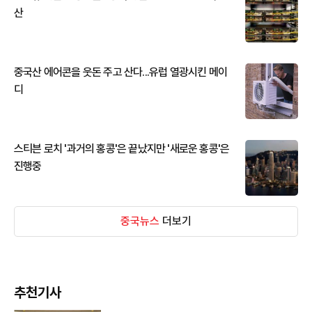
산
중국산 에어콘을 웃돈 주고 산다...유럽 열광시킨 메이
디
스티븐 로치 '과거의 홍콩'은 끝났지만 '새로운 홍콩'은
진행중
중국뉴스
더보기
추천기사