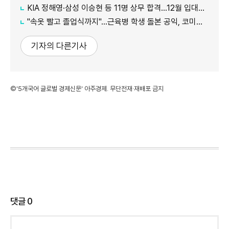
KIA 정해영·삼성 이승현 등 11명 상무 합격…12월 입대해 2028년 6월 전역
"속옷 빨고 졸업식까지"…근육병 학생 돌본 공익, 코미디언 김규원이었다
기자의 다른기사
©'5개국어 글로벌 경제신문' 아주경제. 무단전재·재배포 금지
댓글
0