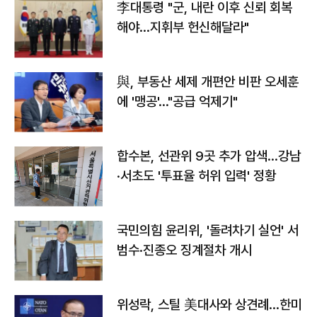
李대통령 "군, 내란 이후 신뢰 회복
해야…지휘부 헌신해달라"
與, 부동산 세제 개편안 비판 오세훈
에 '맹공'…"공급 억제기"
합수본, 선관위 9곳 추가 압색…강남
·서초도 '투표율 허위 입력' 정황
국민의힘 윤리위, '돌려차기 실언' 서
범수·진종오 징계절차 개시
위성락, 스틸 美대사와 상견례…한미