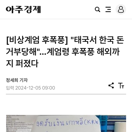
로
아
그
검
전
주
인
색
체
경
메
제
뉴
[비상계엄 후폭풍] "태국서 한국 돈
거부당해"…계엄령 후폭풍 해외까
지 퍼졌다
정세희 기자
공
텍
입력 2024-12-05 09:00
유
스
트
크
기