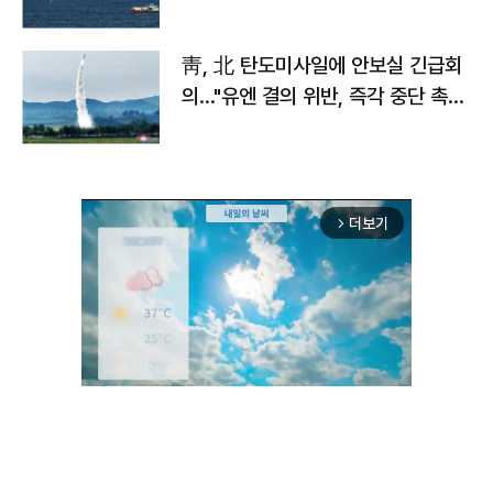
靑, 北 탄도미사일에 안보실 긴급회
의…"유엔 결의 위반, 즉각 중단 촉
구"
더보기
arrow_forward_ios
Unmute