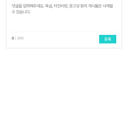
0
/ 300
등록