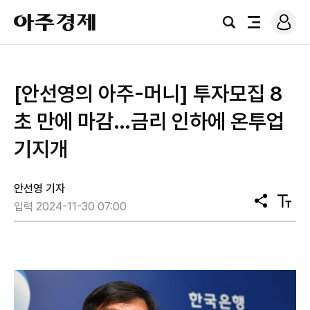
로
아
그
검
전
주
인
색
체
경
메
제
뉴
[안선영의 아주-머니] 투자모집 8
초 만에 마감…금리 인하에 온투업
기지개
안선영 기자
공
텍
입력 2024-11-30 07:00
유
스
트
크
기