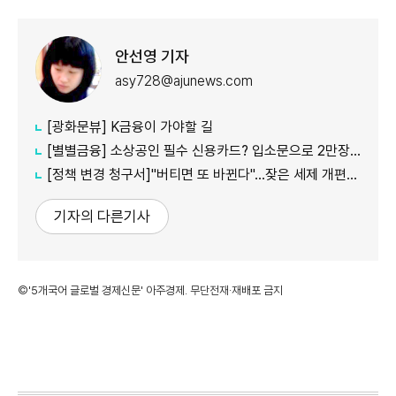
안선영 기자
asy728@ajunews.com
[광화문뷰] K금융이 가야할 길
[별별금융] 소상공인 필수 신용카드? 입소문으로 2만장 발급
[정책 변경 청구서]"버티면 또 바뀐다"…잦은 세제 개편이 키운 '학습 효과'
기자의 다른기사
©'5개국어 글로벌 경제신문' 아주경제. 무단전재·재배포 금지