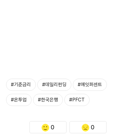
#기준금리
#데일리펀딩
#에잇퍼센트
#온투업
#한국은행
#PFCT
0
0