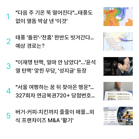
"다음 주 기온 뚝 떨어진다"…태풍도
1
없이 열돔 박살 낸 '이것'
태풍 '돌핀'·'찬홈' 한반도 빗겨간다…
2
예상 경로는?
"이재명 탄핵, 얼마 안 남았다"...'윤석
3
열 탄핵' 맞힌 무당, '성지글' 등장
"서울 여행하는 꿈 뒤 찾아온 행운"…
4
327회차 연금복권720+ 당첨번호조
회 주목
버거·커피·치킨까지 줄줄이 매물…외
5
식 프랜차이즈 M&A '활기'