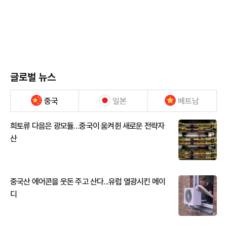
글로벌 뉴스
중국
일본
베트남
희토류 다음은 광모듈…중국이 움켜쥔 새로운 전략자
산
중국산 에어콘을 웃돈 주고 산다...유럽 열광시킨 메이
디