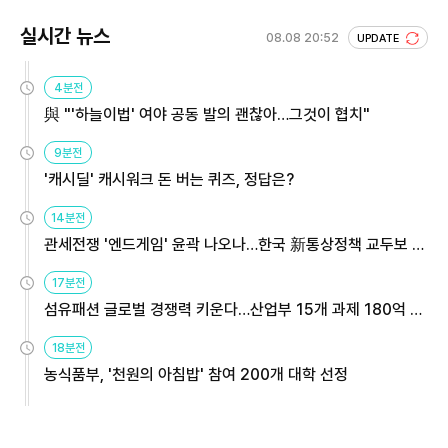
실시간 뉴스
08.08 20:52
UPDATE
4분전
與 "'하늘이법' 여야 공동 발의 괜찮아…그것이 협치"
9분전
'캐시딜' 캐시워크 돈 버는 퀴즈, 정답은?
14분전
관세전쟁 '엔드게임' 윤곽 나오나…한국 新통상정책 교두보 활
용해야
17분전
섬유패션 글로벌 경쟁력 키운다…산업부 15개 과제 180억 지
원
18분전
농식품부, '천원의 아침밥' 참여 200개 대학 선정