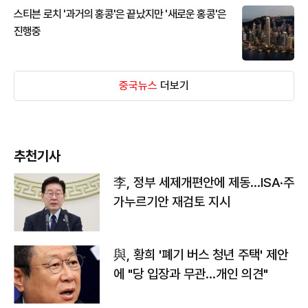
스티븐 로치 '과거의 홍콩'은 끝났지만 '새로운 홍콩'은
진행중
중국뉴스
더보기
추천기사
李, 정부 세제개편안에 제동…ISA·주
가누르기안 재검토 지시
與, 황희 '폐기 버스 청년 주택' 제안
에 "당 입장과 무관…개인 의견"