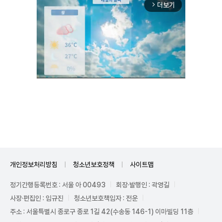
더보기
arrow_forward_ios
Unmute
개인정보처리방침
청소년보호정책
사이트맵
정기간행등록번호 : 서울 아 00493
회장·발행인 : 곽영길
사장·편집인 : 임규진
청소년보호책임자 : 전운
주소 : 서울특별시 종로구 종로 1길 42(수송동 146-1) 이마빌딩 11층