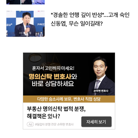
"경솔한 언행 깊이 반성"…고개 숙인
신동엽, 무슨 일이길래?