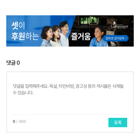
댓글
0
0
/ 300
등록