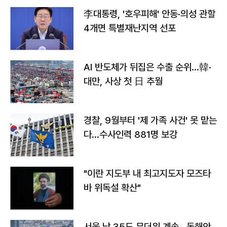
李대통령, '호우피해' 안동·의성 관할
4개면 특별재난지역 선포
AI 반도체가 뒤집은 수출 순위…韓·
대만, 사상 첫 日 추월
경찰, 9월부터 '제 가족 사건' 못 맡는
다…수사인력 881명 보강
"이란 지도부 내 최고지도자 모즈타
바 위독설 확산"
서울 낮 35도 무더위 계속…동해안