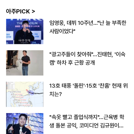
아주PICK >
임영웅, 데뷔 10주년…"난 늘 부족한
사람이었다"
"광고주들이 찾아줘"…진태현, '이숙
캠' 하차 후 근황 공개
13호 태풍 '돌핀'·15호 '찬홈' 현재 위
치는?
"속옷 빨고 졸업식까지"…근육병 학
생 돌본 공익, 코미디언 김규원이었
다