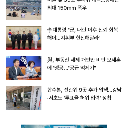
최대 150㎜ 폭우
李대통령 "군, 내란 이후 신뢰 회복
해야…지휘부 헌신해달라"
與, 부동산 세제 개편안 비판 오세훈
에 '맹공'…"공급 억제기"
합수본, 선관위 9곳 추가 압색…강남
·서초도 '투표율 허위 입력' 정황