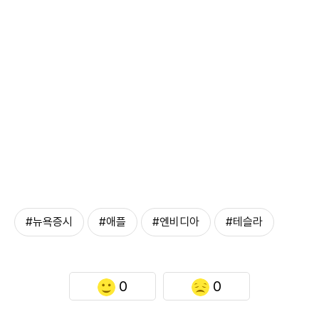
#뉴욕증시
#애플
#엔비디아
#테슬라
0
0