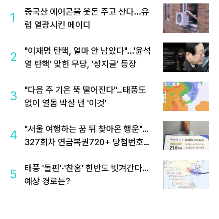
중국산 에어콘을 웃돈 주고 산다...유
1
럽 열광시킨 메이디
"이재명 탄핵, 얼마 안 남았다"...'윤석
2
열 탄핵' 맞힌 무당, '성지글' 등장
"다음 주 기온 뚝 떨어진다"…태풍도
3
없이 열돔 박살 낸 '이것'
"서울 여행하는 꿈 뒤 찾아온 행운"…
4
327회차 연금복권720+ 당첨번호조
회 주목
태풍 '돌핀'·'찬홈' 한반도 빗겨간다…
5
예상 경로는?