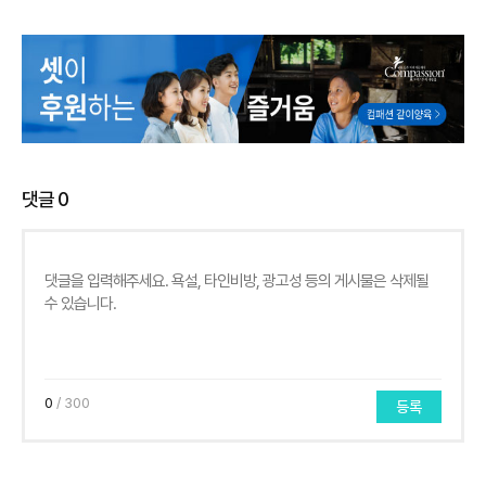
댓글
0
0
/ 300
등록