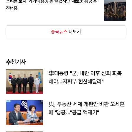
스티븐 로치 '과거의 홍콩'은 끝났지만 '새로운 홍콩'은
진행중
중국뉴스
더보기
추천기사
李대통령 "군, 내란 이후 신뢰 회복
해야…지휘부 헌신해달라"
與, 부동산 세제 개편안 비판 오세훈
에 '맹공'…"공급 억제기"