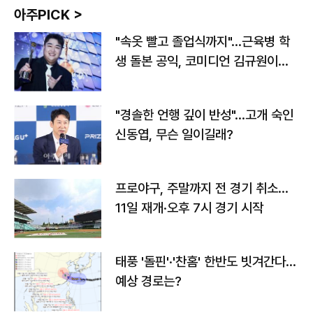
아주PICK >
"속옷 빨고 졸업식까지"…근육병 학
생 돌본 공익, 코미디언 김규원이었
다
"경솔한 언행 깊이 반성"…고개 숙인
신동엽, 무슨 일이길래?
프로야구, 주말까지 전 경기 취소…
11일 재개·오후 7시 경기 시작
태풍 '돌핀'·'찬홈' 한반도 빗겨간다…
예상 경로는?