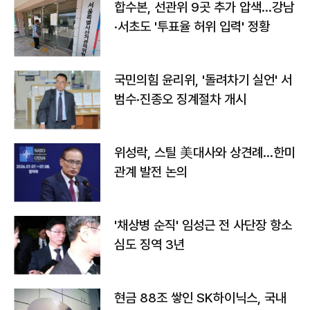
합수본, 선관위 9곳 추가 압색…강남
·서초도 '투표율 허위 입력' 정황
국민의힘 윤리위, '돌려차기 실언' 서
범수·진종오 징계절차 개시
위성락, 스틸 美대사와 상견례…한미
관계 발전 논의
'채상병 순직' 임성근 전 사단장 항소
심도 징역 3년
현금 88조 쌓인 SK하이닉스, 국내