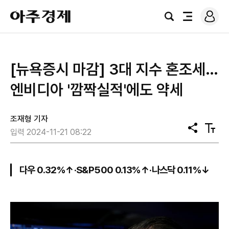
로
아
그
검
전
주
인
색
체
경
메
제
뉴
[뉴욕증시 마감] 3대 지수 혼조세…
엔비디아 '깜짝실적'에도 약세
조재형 기자
공
텍
입력 2024-11-21 08:22
유
스
트
크
기
다우 0.32%↑·S&P500 0.13%↑·나스닥 0.11%↓