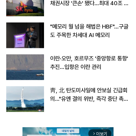
채권시장 '큰손' 됐다…최대 40조 투
자
"메모리 월 넘을 해법은 HBF"…구글
도 주목한 차세대 AI 메모리
이란·오만, 호르무즈 '중앙항로 통항'
추진…입항은 이란 관리
靑, 北 탄도미사일에 안보실 긴급회
의…"유엔 결의 위반, 즉각 중단 촉
구"
더보기
arrow_forward_ios