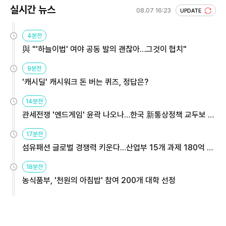
실시간 뉴스
08.07 16:23
UPDATE
4분전
與 "'하늘이법' 여야 공동 발의 괜찮아…그것이 협치"
9분전
'캐시딜' 캐시워크 돈 버는 퀴즈, 정답은?
14분전
관세전쟁 '엔드게임' 윤곽 나오나…한국 新통상정책 교두보 활
용해야
17분전
섬유패션 글로벌 경쟁력 키운다…산업부 15개 과제 180억 지
원
18분전
농식품부, '천원의 아침밥' 참여 200개 대학 선정