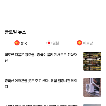
글로벌 뉴스
중국
일본
베트남
희토류 다음은 광모듈…중국이 움켜쥔 새로운 전략자
산
중국산 에어콘을 웃돈 주고 산다...유럽 열광시킨 메이
디