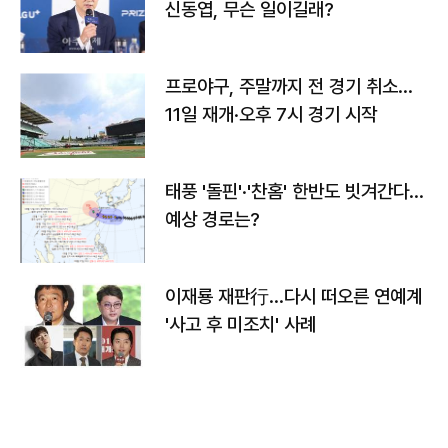
신동엽, 무슨 일이길래?
프로야구, 주말까지 전 경기 취소…
11일 재개·오후 7시 경기 시작
태풍 '돌핀'·'찬홈' 한반도 빗겨간다…
예상 경로는?
이재룡 재판行…다시 떠오른 연예계
'사고 후 미조치' 사례