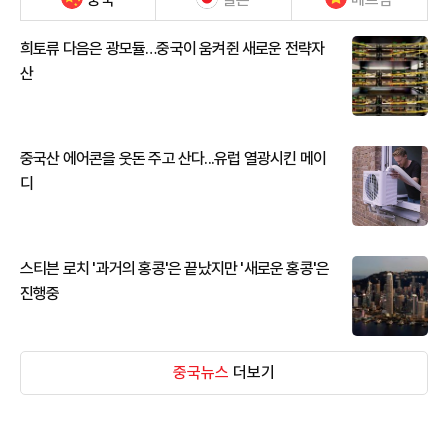
희토류 다음은 광모듈…중국이 움켜쥔 새로운 전략자
산
중국산 에어콘을 웃돈 주고 산다...유럽 열광시킨 메이
디
스티븐 로치 '과거의 홍콩'은 끝났지만 '새로운 홍콩'은
진행중
중국뉴스
더보기