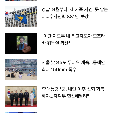
경찰, 9월부터 '제 가족 사건' 못 맡는
다…수사인력 881명 보강
"이란 지도부 내 최고지도자 모즈타
바 위독설 확산"
서울 낮 35도 무더위 계속…동해안
최대 150㎜ 폭우
李대통령 "군, 내란 이후 신뢰 회복
해야…지휘부 헌신해달라"