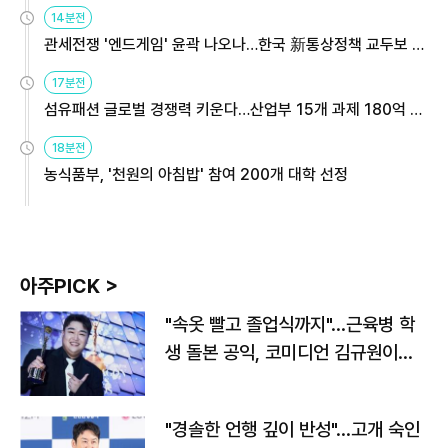
14분전
관세전쟁 '엔드게임' 윤곽 나오나…한국 新통상정책 교두보 활
용해야
17분전
섬유패션 글로벌 경쟁력 키운다…산업부 15개 과제 180억 지
원
18분전
농식품부, '천원의 아침밥' 참여 200개 대학 선정
아주PICK >
"속옷 빨고 졸업식까지"…근육병 학
생 돌본 공익, 코미디언 김규원이었
다
"경솔한 언행 깊이 반성"…고개 숙인