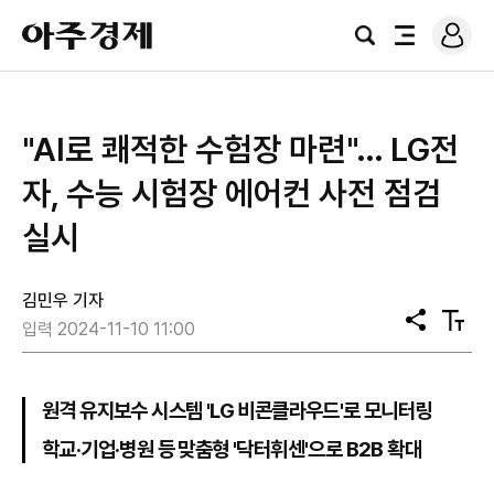
로
아
그
검
전
주
인
색
체
경
메
제
뉴
"AI로 쾌적한 수험장 마련"… LG전
자, 수능 시험장 에어컨 사전 점검
실시
김민우 기자
공
텍
입력 2024-11-10 11:00
유
스
트
크
기
원격 유지보수 시스템 'LG 비콘클라우드'로 모니터링
학교·기업·병원 등 맞춤형 '닥터휘센'으로 B2B 확대