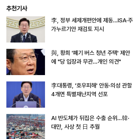
추천기사
李, 정부 세제개편안에 제동…ISA·주
가누르기안 재검토 지시
與, 황희 '폐기 버스 청년 주택' 제안
에 "당 입장과 무관…개인 의견"
李대통령, '호우피해' 안동·의성 관할
4개면 특별재난지역 선포
AI 반도체가 뒤집은 수출 순위…韓·
대만, 사상 첫 日 추월