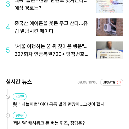
태풍 '돌핀'·'찬홈' 한반도 빗겨간다…
3
예상 경로는?
중국산 에어콘을 웃돈 주고 산다...유
4
럽 열광시킨 메이디
"서울 여행하는 꿈 뒤 찾아온 행운"…
5
327회차 연금복권720+ 당첨번호조
회 주목
실시간 뉴스
08.08 16:06
UPDATE
4분전
與 "'하늘이법' 여야 공동 발의 괜찮아…그것이 협치"
9분전
'캐시딜' 캐시워크 돈 버는 퀴즈, 정답은?