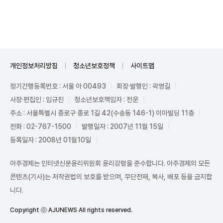
Unmute
개인정보처리방침
청소년보호정책
사이트맵
정기간행등록번호 : 서울 아 00493
회장·발행인 : 곽영길
사장·편집인 : 임규진
청소년보호책임자 : 전운
주소 : 서울특별시 종로구 종로 1길 42(수송동 146-1) 이마빌딩 11층
전화 : 02-767-1500
발행일자 : 2007년 11월 15일
등록일자 : 2008년 01월10일
아주경제는 인터넷신문윤리위원회 윤리강령을 준수합니다. 아주경제의 모든
콘텐츠(기사)는 저작권법의 보호를 받으며, 무단전재, 복사, 배포 등을 금지합
니다.
Copyright ⓒ AJUNEWS All rights reserved.