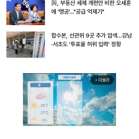
與, 부동산 세제 개편안 비판 오세훈
에 '맹공'…"공급 억제기"
합수본, 선관위 9곳 추가 압색…강남
·서초도 '투표율 허위 입력' 정황
더보기
arrow_forward_ios