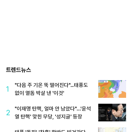
트렌드뉴스
"다음 주 기온 뚝 떨어진다"…태풍도
1
없이 열돔 박살 낸 '이것'
"이재명 탄핵, 얼마 안 남았다"...'윤석
2
열 탄핵' 맞힌 무당, '성지글' 등장