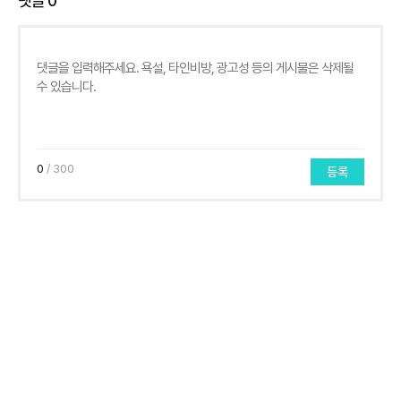
댓글
0
0
/ 300
등록