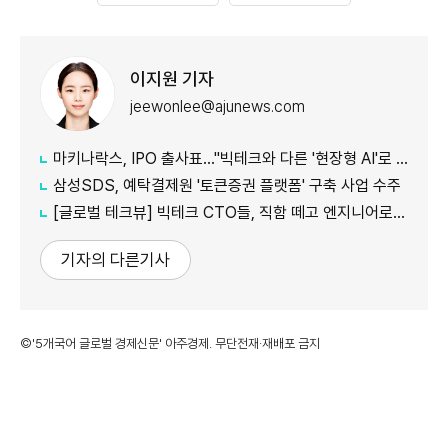
이지원 기자
jeewonlee@ajunews.com
마키나락스, IPO 출사표…"빅테크와 다른 '현장형 AI'로 승부"
삼성SDS, 예탁결제원 '토큰증권 플랫폼' 구축 사업 수주
[글로벌 테크뷰] 빅테크 CTO들, 직함 떼고 엔지니어로 유턴...'앤트로픽행 러시' 이유는
기자의 다른기사
©'5개국어 글로벌 경제신문' 아주경제. 무단전재·재배포 금지