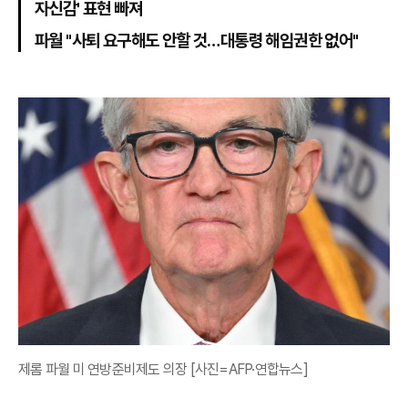
자신감' 표현 빠져
파월 "사퇴 요구해도 안할 것…대통령 해임권한 없어"
제롬 파월 미 연방준비제도 의장 [사진=AFP·연합뉴스]