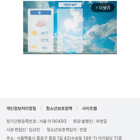
더보기
arrow_forward_ios
Mute
개인정보처리방침
청소년보호정책
사이트맵
정기간행등록번호 : 서울 아 00493
회장·발행인 : 곽영길
사장·편집인 : 임규진
청소년보호책임자 : 전운
주소 : 서울특별시 종로구 종로 1길 42(수송동 146-1) 이마빌딩 11층