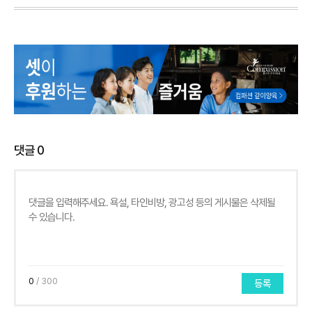
댓글
0
0
/ 300
등록