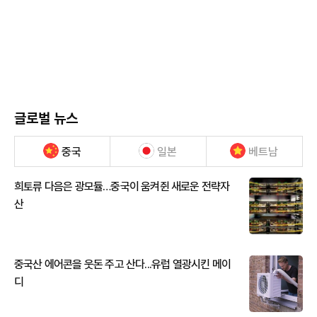
글로벌 뉴스
중국
일본
베트남
희토류 다음은 광모듈…중국이 움켜쥔 새로운 전략자
산
중국산 에어콘을 웃돈 주고 산다...유럽 열광시킨 메이
디