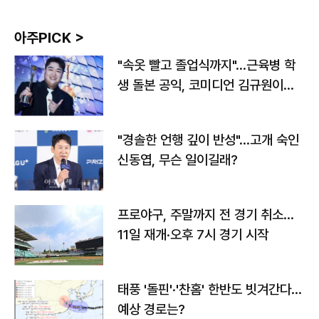
아주PICK >
"속옷 빨고 졸업식까지"…근육병 학
생 돌본 공익, 코미디언 김규원이었
다
"경솔한 언행 깊이 반성"…고개 숙인
신동엽, 무슨 일이길래?
프로야구, 주말까지 전 경기 취소…
11일 재개·오후 7시 경기 시작
태풍 '돌핀'·'찬홈' 한반도 빗겨간다…
예상 경로는?