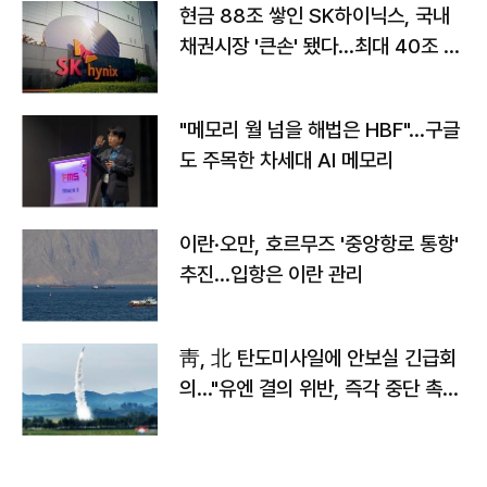
현금 88조 쌓인 SK하이닉스, 국내
채권시장 '큰손' 됐다…최대 40조 투
자
"메모리 월 넘을 해법은 HBF"…구글
도 주목한 차세대 AI 메모리
이란·오만, 호르무즈 '중앙항로 통항'
추진…입항은 이란 관리
靑, 北 탄도미사일에 안보실 긴급회
의…"유엔 결의 위반, 즉각 중단 촉
구"