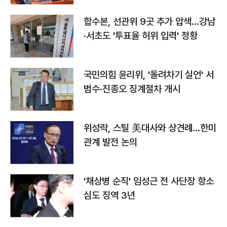
합수본, 선관위 9곳 추가 압색…강남
·서초도 '투표율 허위 입력' 정황
국민의힘 윤리위, '돌려차기 실언' 서
범수·진종오 징계절차 개시
위성락, 스틸 美대사와 상견례…한미
관계 발전 논의
'채상병 순직' 임성근 전 사단장 항소
심도 징역 3년