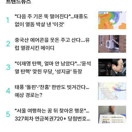
트렌드뉴스
"다음 주 기온 뚝 떨어진다"…태풍도
1
없이 열돔 박살 낸 '이것'
중국산 에어콘을 웃돈 주고 산다...유
2
럽 열광시킨 메이디
"이재명 탄핵, 얼마 안 남았다"...'윤석
3
열 탄핵' 맞힌 무당, '성지글' 등장
태풍 '돌핀'·'찬홈' 한반도 빗겨간다…
4
예상 경로는?
"서울 여행하는 꿈 뒤 찾아온 행운"…
5
327회차 연금복권720+ 당첨번호조
회 주목