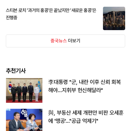
스티븐 로치 '과거의 홍콩'은 끝났지만 '새로운 홍콩'은
진행중
중국뉴스
더보기
추천기사
李대통령 "군, 내란 이후 신뢰 회복
해야…지휘부 헌신해달라"
與, 부동산 세제 개편안 비판 오세훈
에 '맹공'…"공급 억제기"