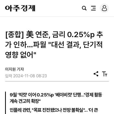
로
아
그
검
전
주
인
색
체
경
메
제
뉴
[종합] 美 연준, 금리 0.25%p 추
가 인하…파월 "대선 결과, 단기적
영향 없어"
이지원 기자
공
텍
입력 2024-11-08 08:23
유
스
트
크
기
9월 '빅컷' 이어 0.25%p '베이비컷' 단행..."경제 활동
계속 견고히 확장"
인플레 관련, "목표 진전됐으나 전망 불확실"... '더 큰