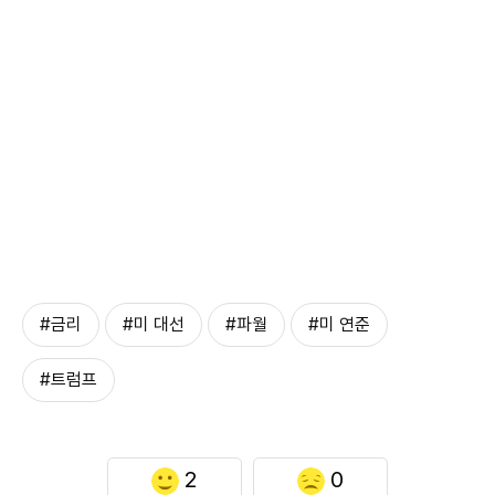
#금리
#미 대선
#파월
#미 연준
#트럼프
2
0