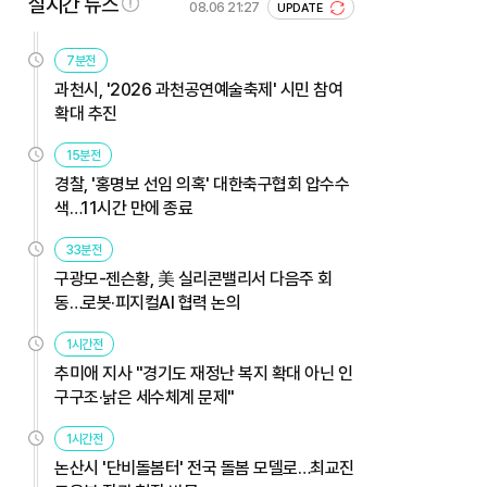
실시간 뉴스
08.06 21:27
UPDATE
7분전
과천시, '2026 과천공연예술축제' 시민 참여
확대 추진
15분전
경찰, '홍명보 선임 의혹' 대한축구협회 압수수
색…11시간 만에 종료
33분전
구광모-젠슨황, 美 실리콘밸리서 다음주 회
동…로봇·피지컬AI 협력 논의
1시간전
추미애 지사 "경기도 재정난 복지 확대 아닌 인
구구조·낡은 세수체계 문제"
1시간전
논산시 '단비돌봄터' 전국 돌봄 모델로…최교진