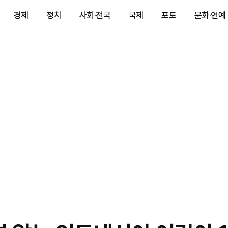
경제
정치
사회·전국
국제
포토
문화·연예