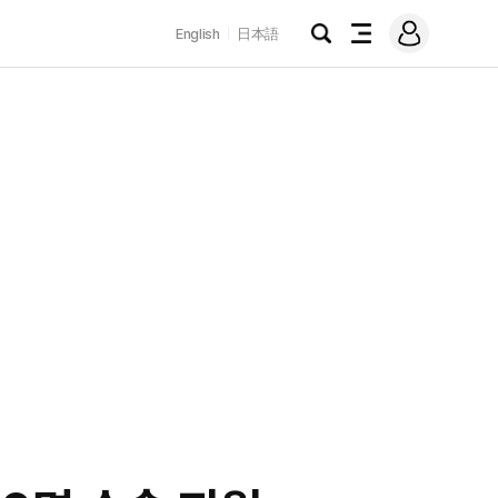
로
English
日本語
그
검
전
인
색
체
메
뉴