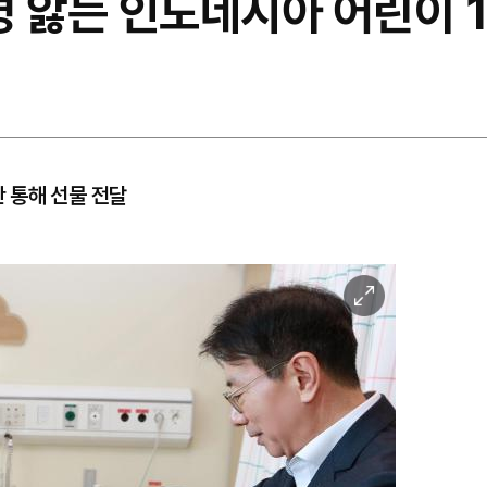
병 앓는 인도네시아 어린이 1
 통해 선물 전달
이
미
지
확
대