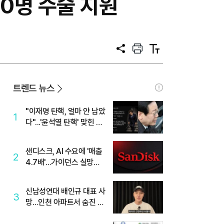
0명 수술 지원
공
프
텍
유
린
스
트
트
크
기
트렌드 뉴스
"이재명 탄핵, 얼마 안 남았
1
다"...'윤석열 탄핵' 맞힌 무
당, '성지글' 등장
샌디스크, AI 수요에 '매출
2
4.7배'…가이던스 실망에
'주가는 하락'
신남성연대 배인규 대표 사
3
망…인천 아파트서 숨진 채
발견