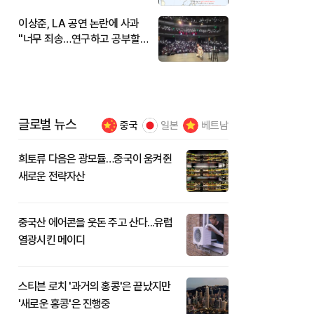
이상준, LA 공연 논란에 사과
"너무 죄송…연구하고 공부할
것"
글로벌 뉴스
중국
일본
베트남
희토류 다음은 광모듈…중국이 움켜쥔
새로운 전략자산
중국산 에어콘을 웃돈 주고 산다...유럽
열광시킨 메이디
스티븐 로치 '과거의 홍콩'은 끝났지만
'새로운 홍콩'은 진행중