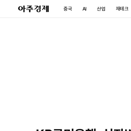
아
중국
AI
산업
재테크
주
경
제