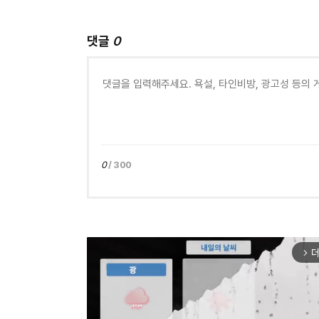
댓글
0
0
/ 300
더
arrow_forward_ios