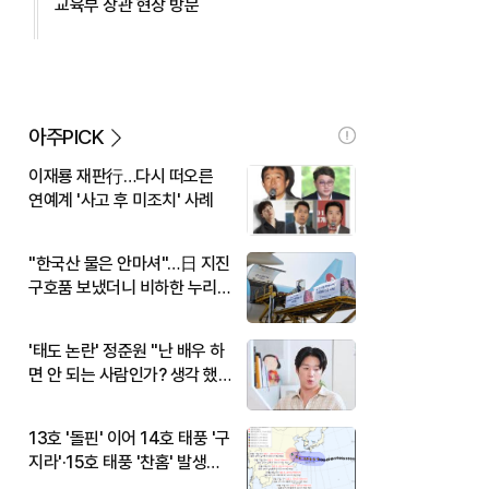
교육부 장관 현장 방문
아주PICK
이재룡 재판行…다시 떠오른
연예계 '사고 후 미조치' 사례
"한국산 물은 안마셔"…日 지진
구호품 보냈더니 비하한 누리
꾼
'태도 논란' 정준원 "난 배우 하
면 안 되는 사람인가? 생각 했
다"
13호 '돌핀' 이어 14호 태풍 '구
지라'·15호 태풍 '찬홈' 발생…
현재 위치와 이동경로는?