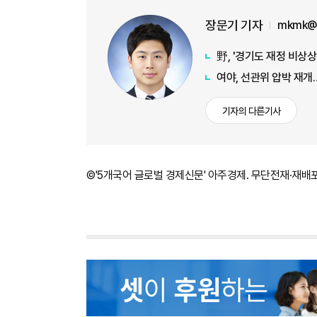
장문기 기자
mkmk@a
野, '경기도 재정 비상
여야, 선관위 압박 재개
기자의 다른기사
©'5개국어 글로벌 경제신문' 아주경제. 무단전재·재배