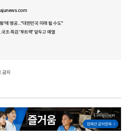
junews.com
상황'에 맹공…"대한민국 미래 될 수도"
…국조·특검 '투트랙' 앞두고 예열
포 금지