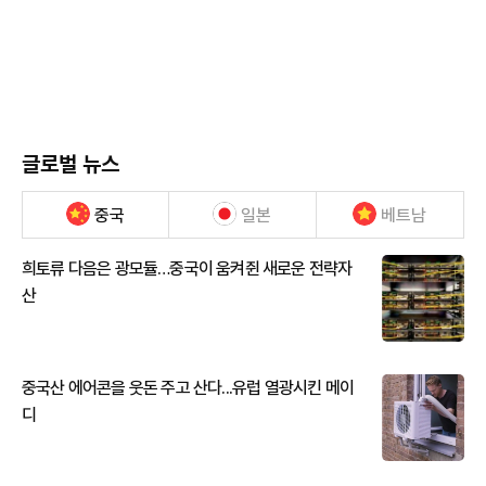
글로벌 뉴스
중국
일본
베트남
희토류 다음은 광모듈…중국이 움켜쥔 새로운 전략자
산
중국산 에어콘을 웃돈 주고 산다...유럽 열광시킨 메이
디