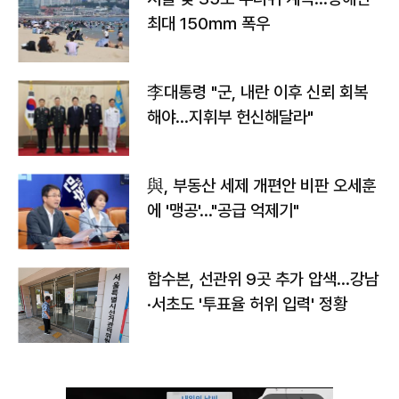
최대 150㎜ 폭우
李대통령 "군, 내란 이후 신뢰 회복
해야…지휘부 헌신해달라"
與, 부동산 세제 개편안 비판 오세훈
에 '맹공'…"공급 억제기"
합수본, 선관위 9곳 추가 압색…강남
·서초도 '투표율 허위 입력' 정황