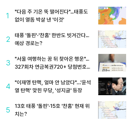
"다음 주 기온 뚝 떨어진다"…태풍도
1
없이 열돔 박살 낸 '이것'
태풍 '돌핀'·'찬홈' 한반도 빗겨간다…
2
예상 경로는?
"서울 여행하는 꿈 뒤 찾아온 행운"…
3
327회차 연금복권720+ 당첨번호조
회 주목
"이재명 탄핵, 얼마 안 남았다"...'윤석
4
열 탄핵' 맞힌 무당, '성지글' 등장
13호 태풍 '돌핀'·15호 '찬홈' 현재 위
5
치는?