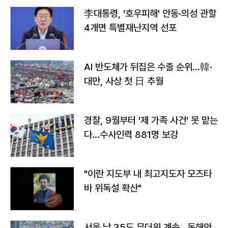
李대통령, '호우피해' 안동·의성 관할
4개면 특별재난지역 선포
AI 반도체가 뒤집은 수출 순위…韓·
대만, 사상 첫 日 추월
경찰, 9월부터 '제 가족 사건' 못 맡는
다…수사인력 881명 보강
"이란 지도부 내 최고지도자 모즈타
바 위독설 확산"
서울 낮 35도 무더위 계속…동해안