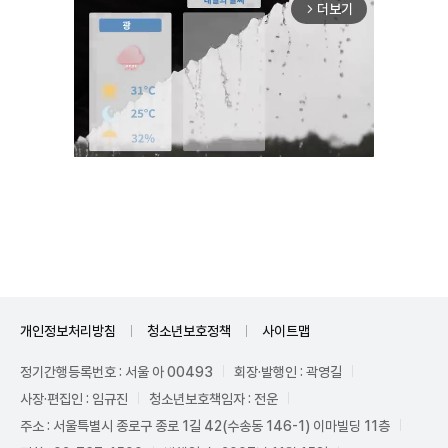
더보기
arrow_forward_ios
Mute
개인정보처리방침
청소년보호정책
사이트맵
정기간행등록번호 : 서울 아 00493
회장·발행인 : 곽영길
사장·편집인 : 임규진
청소년보호책임자 : 전운
주소 : 서울특별시 종로구 종로 1길 42(수송동 146-1) 이마빌딩 11층