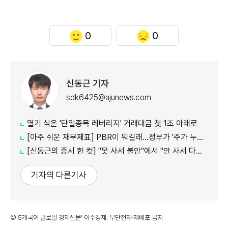
0
0
신동근 기자
sdk6425@ajunews.com
열기 식은 '단일종목 레버리지' 거래대금 첫 1조 아래로
[아주 쉬운 재무제표] PBR이 뭐길래…정부가 '주가 누르기'에 칼 빼든 이유
[신동근의 증시 한 컷] "못 사서 불안"에서 "안 사서 다행"으로…증시 덮친 '조모'
기자의 다른기사
©'5개국어 글로벌 경제신문' 아주경제. 무단전재·재배포 금지