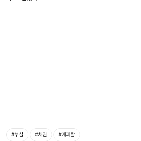
#부실
#채권
#캐피탈