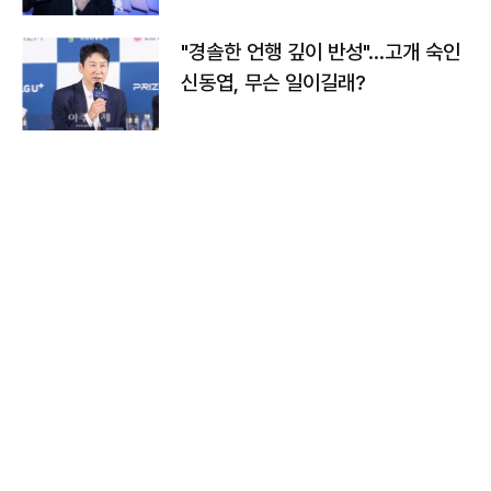
"경솔한 언행 깊이 반성"…고개 숙인
신동엽, 무슨 일이길래?