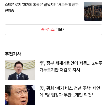
스티븐 로치 '과거의 홍콩'은 끝났지만 '새로운 홍콩'은
진행중
중국뉴스
더보기
추천기사
李, 정부 세제개편안에 제동…ISA·주
가누르기안 재검토 지시
與, 황희 '폐기 버스 청년 주택' 제안
에 "당 입장과 무관…개인 의견"