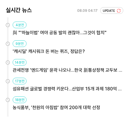
실시간 뉴스
08.09 04:17
UPDATE
4분전
與 "'하늘이법' 여야 공동 발의 괜찮아…그것이 협치"
9분전
'캐시딜' 캐시워크 돈 버는 퀴즈, 정답은?
14분전
관세전쟁 '엔드게임' 윤곽 나오나…한국 新통상정책 교두보 활
용해야
17분전
섬유패션 글로벌 경쟁력 키운다…산업부 15개 과제 180억 지
원
18분전
농식품부, '천원의 아침밥' 참여 200개 대학 선정