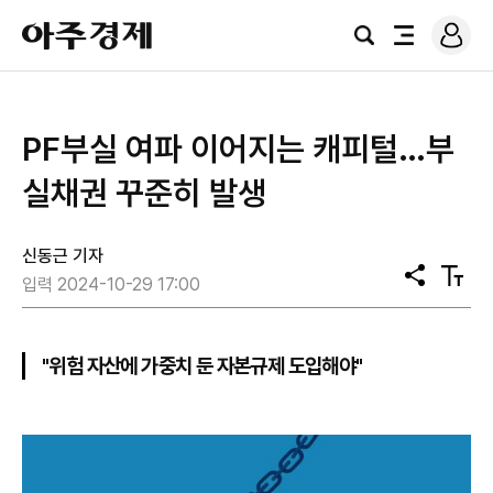
로
아
그
검
전
주
인
색
체
경
메
제
뉴
PF부실 여파 이어지는 캐피털…부
실채권 꾸준히 발생
신동근 기자
공
텍
입력 2024-10-29 17:00
유
스
트
크
기
"위험 자산에 가중치 둔 자본규제 도입해야"