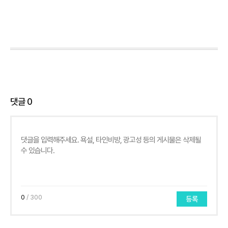
댓글
0
0
/ 300
등록