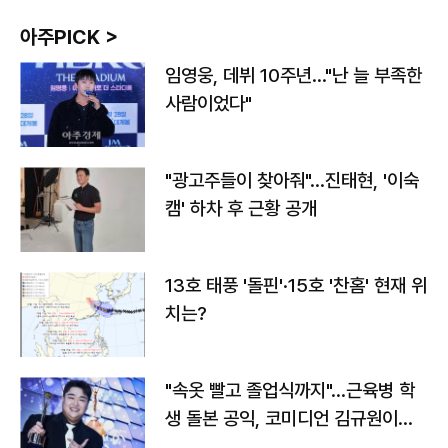
아주PICK >
임영웅, 데뷔 10주년…"난 늘 부족한
사람이었다"
"광고주들이 찾아줘"…진태현, '이숙
캠' 하차 후 근황 공개
13호 태풍 '돌핀'·15호 '찬홈' 현재 위
치는?
"속옷 빨고 졸업식까지"…근육병 학
생 돌본 공익, 코미디언 김규원이었
다