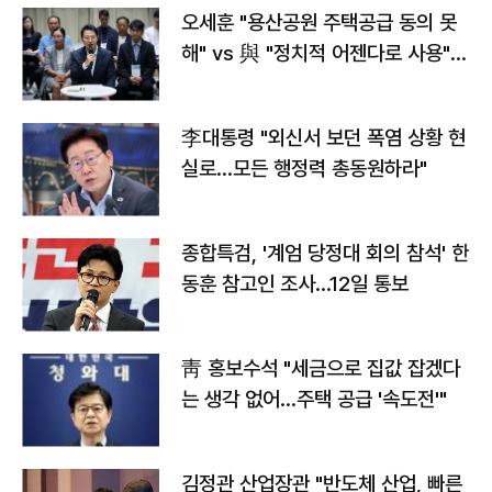
오세훈 "용산공원 주택공급 동의 못
해" vs 與 "정치적 어젠다로 사용"
맞불
李대통령 "외신서 보던 폭염 상황 현
실로…모든 행정력 총동원하라"
종합특검, '계엄 당정대 회의 참석' 한
동훈 참고인 조사...12일 통보
靑 홍보수석 "세금으로 집값 잡겠다
는 생각 없어…주택 공급 '속도전'"
김정관 산업장관 "반도체 산업, 빠른