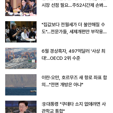
시장 선점 필요…주52시간제 손봐
야"
"집값보다 전월세가 더 불안해질 수
도"…전문가들, 세제개편안 부작용
우려
6월 경상흑자, 497억달러 '사상 최
대'…OECD 2위 수준
이란·오만, 호르무즈 새 항로 좌표 합
의…"전면 개방은 아냐"
李대통령 "쿠데타 소지 없애려면 사
관학교 통합"