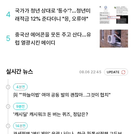
국가가 청년 상대로 '통수'?...청년미
4
래적금 12% 준다더니 "응, 오류야"
중국산 에어콘을 웃돈 주고 산다...유
5
럽 열광시킨 메이디
실시간 뉴스
08.06 22:45
UPDATE
4분전
與 "'하늘이법' 여야 공동 발의 괜찮아…그것이 협치"
9분전
'캐시딜' 캐시워크 돈 버는 퀴즈, 정답은?
14분전
관세전쟁 '엔드게임' 윤곽 나오나…한국 新통상정책 교두보 활