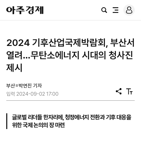
로
아
그
검
전
주
인
색
체
경
메
제
뉴
2024 기후산업국제박람회, 부산서
열려…무탄소에너지 시대의 청사진
제시
부산=박연진 기자
공
텍
입력 2024-09-02 17:00
유
스
트
크
기
글로벌 리더들 한자리에, 청정에너지 전환과 기후 대응을
위한 국제 논의의 장 마련