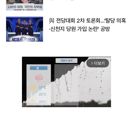
與 전당대회 2차 토론회…'탈당 의혹
·신천지 당원 가입 논란' 공방
더보기
arrow_forward_ios
Unmute