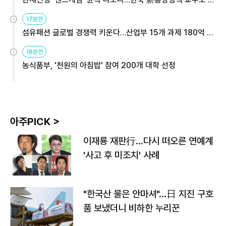
용해야
17분전
섬유패션 글로벌 경쟁력 키운다…산업부 15개 과제 180억 지
원
18분전
농식품부, '천원의 아침밥' 참여 200개 대학 선정
아주PICK >
이재룡 재판行…다시 떠오른 연예계
'사고 후 미조치' 사례
"한국산 물은 안마셔"…日 지진 구호
품 보냈더니 비하한 누리꾼