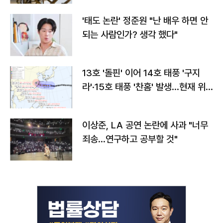
'태도 논란' 정준원 "난 배우 하면 안
되는 사람인가? 생각 했다"
13호 '돌핀' 이어 14호 태풍 '구지
라'·15호 태풍 '찬홈' 발생…현재 위
치와 이동경로는?
이상준, LA 공연 논란에 사과 "너무
죄송…연구하고 공부할 것"