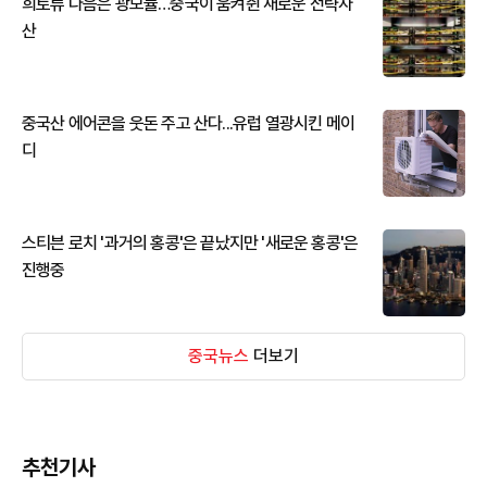
희토류 다음은 광모듈…중국이 움켜쥔 새로운 전략자
산
중국산 에어콘을 웃돈 주고 산다...유럽 열광시킨 메이
디
스티븐 로치 '과거의 홍콩'은 끝났지만 '새로운 홍콩'은
진행중
중국뉴스
더보기
추천기사