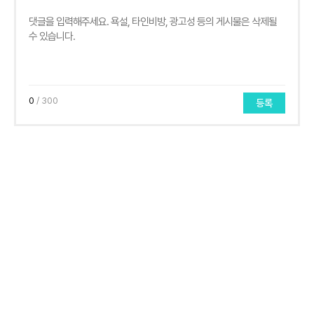
0
/ 300
등록