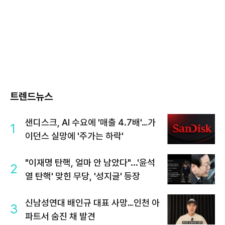
트렌드뉴스
샌디스크, AI 수요에 '매출 4.7배'…가
1
이던스 실망에 '주가는 하락'
"이재명 탄핵, 얼마 안 남았다"...'윤석
2
열 탄핵' 맞힌 무당, '성지글' 등장
신남성연대 배인규 대표 사망…인천 아
3
파트서 숨진 채 발견