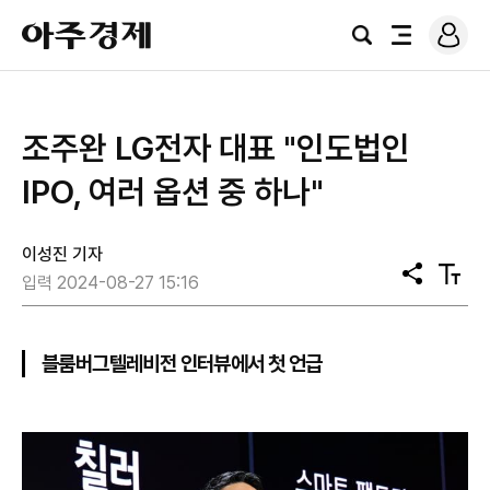
로
아
그
검
전
주
인
색
체
경
메
제
뉴
조주완 LG전자 대표 "인도법인
IPO, 여러 옵션 중 하나"
이성진 기자
공
텍
입력 2024-08-27 15:16
유
스
트
크
기
블룸버그텔레비전 인터뷰에서 첫 언급