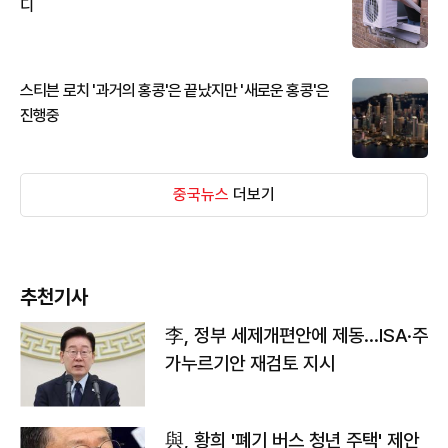
디
스티븐 로치 '과거의 홍콩'은 끝났지만 '새로운 홍콩'은
진행중
중국뉴스
더보기
추천기사
李, 정부 세제개편안에 제동…ISA·주
가누르기안 재검토 지시
與, 황희 '폐기 버스 청년 주택' 제안