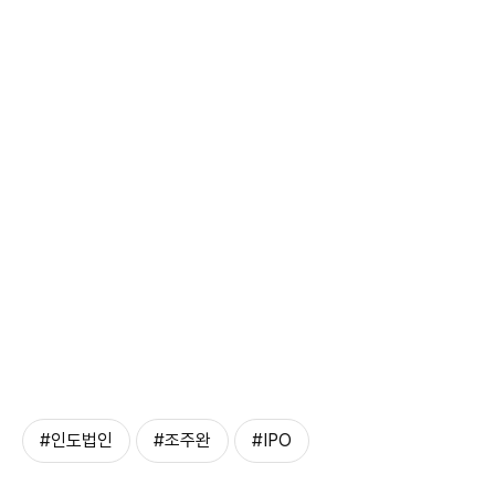
#인도법인
#조주완
#IPO