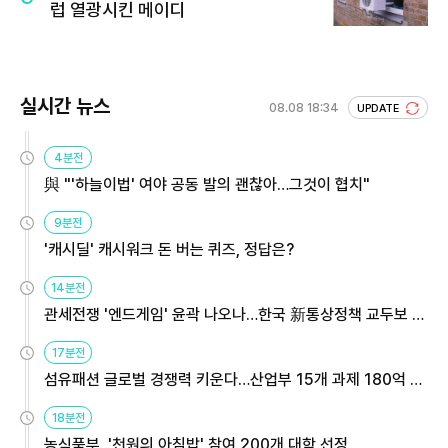
럽 열광시킨 메이디
실시간 뉴스
08.08 18:34
UPDATE
4분전
與 "'하늘이법' 여야 공동 발의 괜찮아…그것이 협치"
9분전
'캐시딜' 캐시워크 돈 버는 퀴즈, 정답은?
14분전
관세전쟁 '엔드게임' 윤곽 나오나…한국 新통상정책 교두보 활
용해야
17분전
섬유패션 글로벌 경쟁력 키운다…산업부 15개 과제 180억 지
원
18분전
농식품부, '천원의 아침밥' 참여 200개 대학 선정