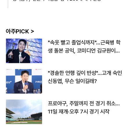
아주PICK >
"속옷 빨고 졸업식까지"…근육병 학
생 돌본 공익, 코미디언 김규원이었
다
"경솔한 언행 깊이 반성"…고개 숙인
신동엽, 무슨 일이길래?
프로야구, 주말까지 전 경기 취소…
11일 재개·오후 7시 경기 시작