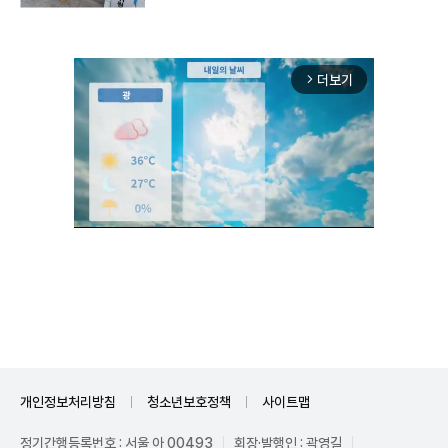
더보기
arrow_forward_ios
Unmute
개인정보처리방침
청소년보호정책
사이트맵
정기간행등록번호 : 서울 아 00493
회장·발행인 : 곽영길