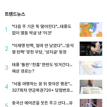
트렌드뉴스
"다음 주 기온 뚝 떨어진다"…태풍도
1
없이 열돔 박살 낸 '이것'
"이재명 탄핵, 얼마 안 남았다"...'윤석
2
열 탄핵' 맞힌 무당, '성지글' 등장
태풍 '돌핀'·'찬홈' 한반도 빗겨간다…
3
예상 경로는?
"서울 여행하는 꿈 뒤 찾아온 행운"…
4
327회차 연금복권720+ 당첨번호조
회 주목
중국산 에어콘을 웃돈 주고 산다...유
5