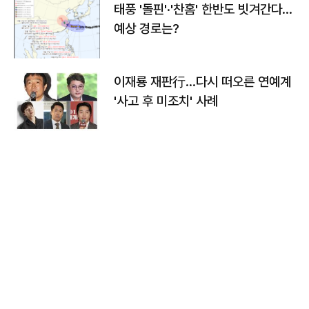
태풍 '돌핀'·'찬홈' 한반도 빗겨간다…
예상 경로는?
이재룡 재판行…다시 떠오른 연예계
'사고 후 미조치' 사례