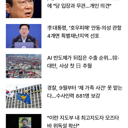
에 "당 입장과 무관…개인 의견"
李대통령, '호우피해' 안동·의성 관할
4개면 특별재난지역 선포
AI 반도체가 뒤집은 수출 순위…韓·
대만, 사상 첫 日 추월
경찰, 9월부터 '제 가족 사건' 못 맡는
다…수사인력 881명 보강
"이란 지도부 내 최고지도자 모즈타
바 위독설 확산"