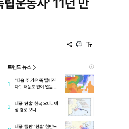
운동사' 11년 만
공
프
텍
유
린
스
트
트
크
기
트렌드 뉴스
"다음 주 기온 뚝 떨어진
1
다"…태풍도 없이 열돔 박
살 낸 '이것'
태풍 '찬홈' 한국 오나…예
2
상 경로 보니
태풍 '돌핀'·'찬홈' 한반도