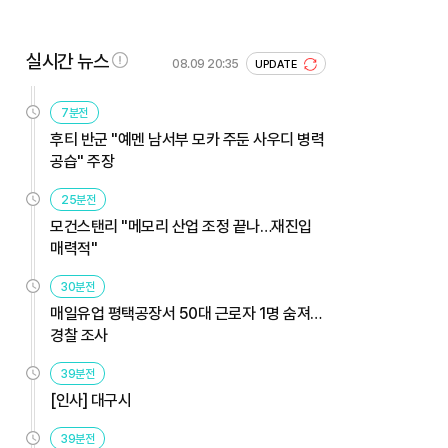
실시간 뉴스
08.09 20:35
UPDATE
7분전
후티 반군 "예멘 남서부 모카 주둔 사우디 병력
공습" 주장
25분전
모건스탠리 "메모리 산업 조정 끝나…재진입
매력적"
30분전
매일유업 평택공장서 50대 근로자 1명 숨져…
경찰 조사
39분전
[인사] 대구시
39분전