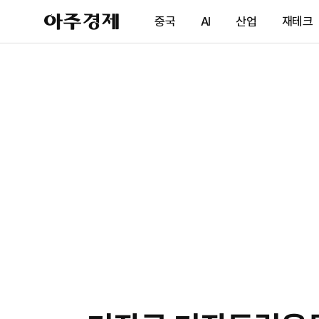
아
중국
AI
산업
재테크
주
경
제