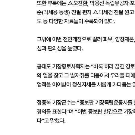
또한 부록에는 △오진환, 박용선 독립유공자 
순(박세용 동생) 친필 편지 △박세건 친필 원
도 등 다양한 자료들이 수록되어 있다.
그밖에 이번 전면개정으로 컬러 화보, 양장제본,
성과 편의성을 높였다.
공태도 기장향토사학자는 “비록 허리 끊긴 강토
의 얼을 찾고 그 발자취를 더듬어서 우리들 피에
업적을 이어받아 정신자세를 새롭게 가다듬는 일
정종복 기장군수는 “증보판 기장독립운동사를 
경의를 표한다”며 “이번 증보판 발간으로 기장
다”고 말했다.