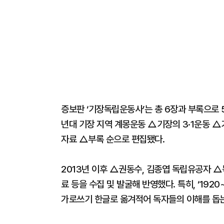
증보판 ‘기장독립운동사’는 총 6장과 부록으로
년대 기장 지역 계몽운동 △기장의 3·1운동 △
자료 △부록 순으로 편집됐다.
2013년 이후 △권동수, 김종엽 독립유공자 
료 등을 수집 및 발굴해 반영했다. 특히, ‘19
가로쓰기 한글로 옮겨적어 독자들의 이해를 돕는