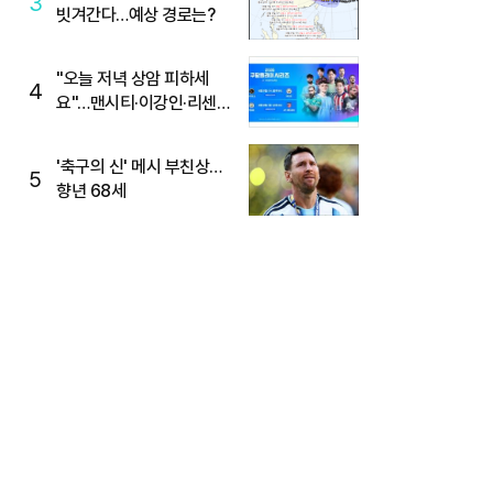
3
빗겨간다…예상 경로는?
"오늘 저녁 상암 피하세
4
요"…맨시티·이강인·리센느
뜬다, 6호선 혼잡 예상
'축구의 신' 메시 부친상…
5
향년 68세