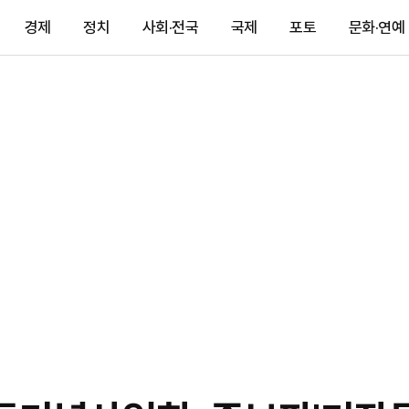
경제
정치
사회·전국
국제
포토
문화·연예