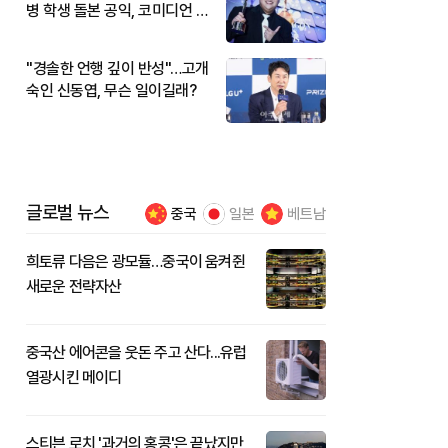
병 학생 돌본 공익, 코미디언 김
규원이었다
"경솔한 언행 깊이 반성"…고개
숙인 신동엽, 무슨 일이길래?
글로벌 뉴스
중국
일본
베트남
희토류 다음은 광모듈…중국이 움켜쥔
새로운 전략자산
중국산 에어콘을 웃돈 주고 산다...유럽
열광시킨 메이디
스티븐 로치 '과거의 홍콩'은 끝났지만