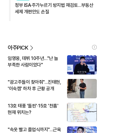
정부 ISA·주가누르기 방지법 재검토…부동산
세제 개편안도 손질
아주PICK
임영웅, 데뷔 10주년…"난 늘
부족한 사람이었다"
"광고주들이 찾아줘"…진태현,
'이숙캠' 하차 후 근황 공개
13호 태풍 '돌핀'·15호 '찬홈'
현재 위치는?
"속옷 빨고 졸업식까지"…근육