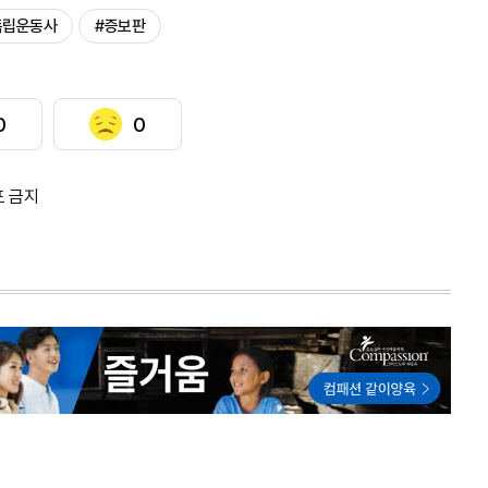
독립운동사
#증보판
0
0
포 금지