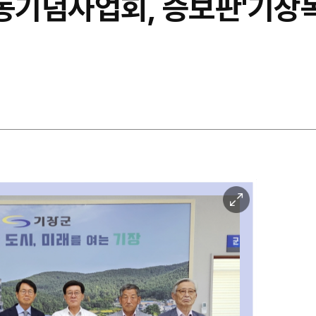
기념사업회, 증보판'기장독립
이
미
지
확
대