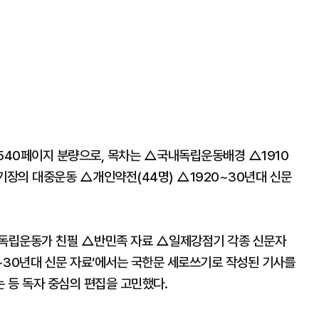
 540페이지 분량으로, 목차는 △국내독립운동배경 △1910
기장의 대중운동 △개인약전(44명) △1920~30년대 신문
△독립운동가 친필 △반민족 자료 △일제강점기 각종 신문자
20~30년대 신문 자료’에서는 국한문 세로쓰기로 작성된 기사를
 등 독자 중심의 편집을 고민했다.