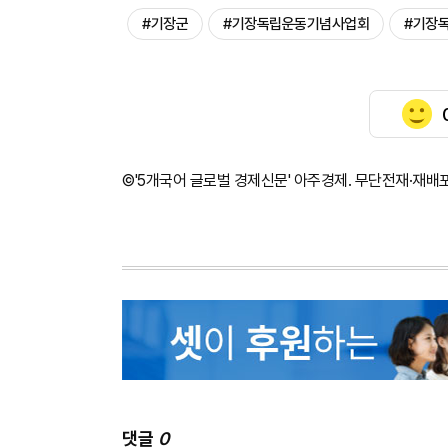
#기장군
#기장독립운동기념사업회
#기장
©'5개국어 글로벌 경제신문' 아주경제. 무단전재·재배
댓글
0