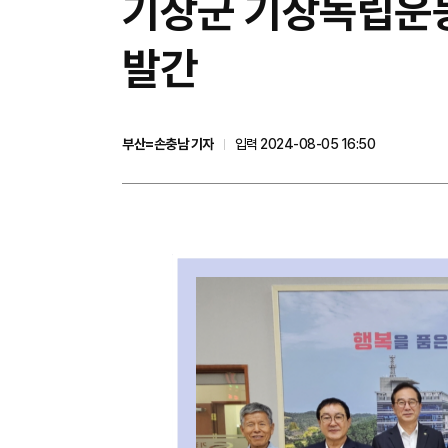
기장군 기장독립운동
발간
부산=손충남 기자
입력 2024-08-05 16:50