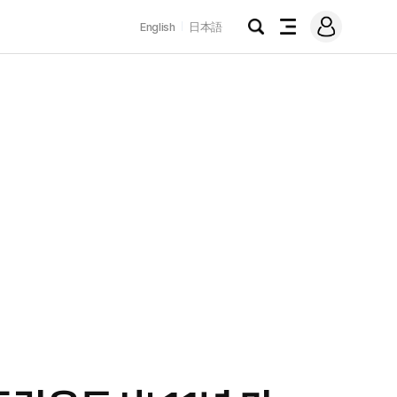
로
English
日本語
그
검
전
인
색
체
메
뉴