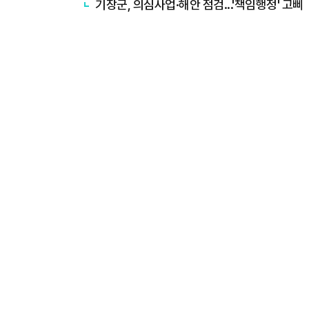
기장군, 의심사업·해안 점검...'책임행정' 고삐