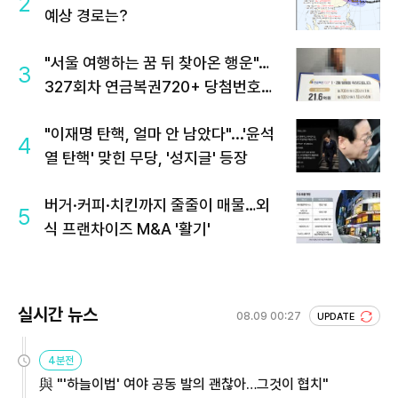
2
예상 경로는?
"서울 여행하는 꿈 뒤 찾아온 행운"…
3
327회차 연금복권720+ 당첨번호조
회 주목
"이재명 탄핵, 얼마 안 남았다"...'윤석
4
열 탄핵' 맞힌 무당, '성지글' 등장
버거·커피·치킨까지 줄줄이 매물…외
5
식 프랜차이즈 M&A '활기'
실시간 뉴스
08.09 00:27
UPDATE
4분전
與 "'하늘이법' 여야 공동 발의 괜찮아…그것이 협치"