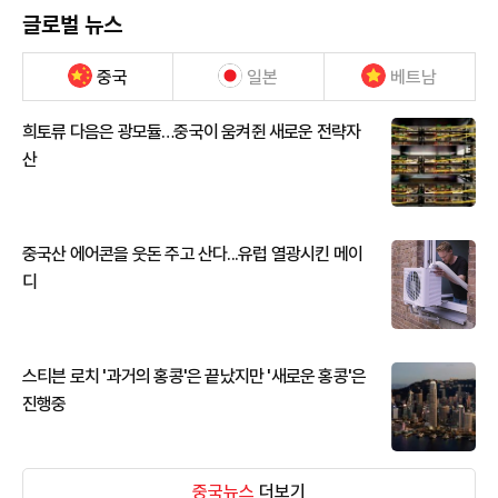
글로벌 뉴스
중국
일본
베트남
희토류 다음은 광모듈…중국이 움켜쥔 새로운 전략자
산
중국산 에어콘을 웃돈 주고 산다...유럽 열광시킨 메이
디
스티븐 로치 '과거의 홍콩'은 끝났지만 '새로운 홍콩'은
진행중
중국뉴스
더보기