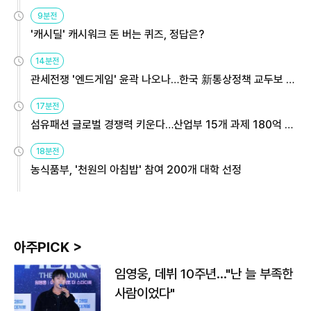
9분전
'캐시딜' 캐시워크 돈 버는 퀴즈, 정답은?
14분전
관세전쟁 '엔드게임' 윤곽 나오나…한국 新통상정책 교두보 활
용해야
17분전
섬유패션 글로벌 경쟁력 키운다…산업부 15개 과제 180억 지
원
18분전
농식품부, '천원의 아침밥' 참여 200개 대학 선정
아주PICK >
임영웅, 데뷔 10주년…"난 늘 부족한
사람이었다"