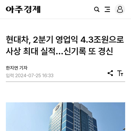
로
아
그
검
전
주
인
색
체
경
메
제
뉴
현대차, 2분기 영업익 4.3조원으로
사상 최대 실적...신기록 또 경신
한지연 기자
공
텍
입력 2024-07-25 16:33
유
스
트
크
기