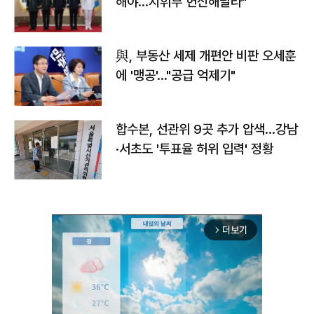
해야…지휘부 헌신해달라"
與, 부동산 세제 개편안 비판 오세훈
에 '맹공'…"공급 억제기"
합수본, 선관위 9곳 추가 압색…강남
·서초도 '투표율 허위 입력' 정황
더보기
arrow_forward_ios