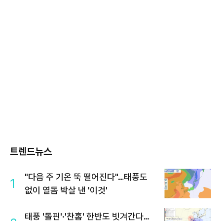
트렌드뉴스
"다음 주 기온 뚝 떨어진다"…태풍도
1
없이 열돔 박살 낸 '이것'
태풍 '돌핀'·'찬홈' 한반도 빗겨간다…