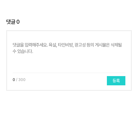
댓글
0
0
/ 300
등록