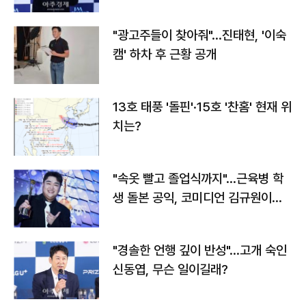
"광고주들이 찾아줘"…진태현, '이숙
캠' 하차 후 근황 공개
13호 태풍 '돌핀'·15호 '찬홈' 현재 위
치는?
"속옷 빨고 졸업식까지"…근육병 학
생 돌본 공익, 코미디언 김규원이었
다
"경솔한 언행 깊이 반성"…고개 숙인
신동엽, 무슨 일이길래?