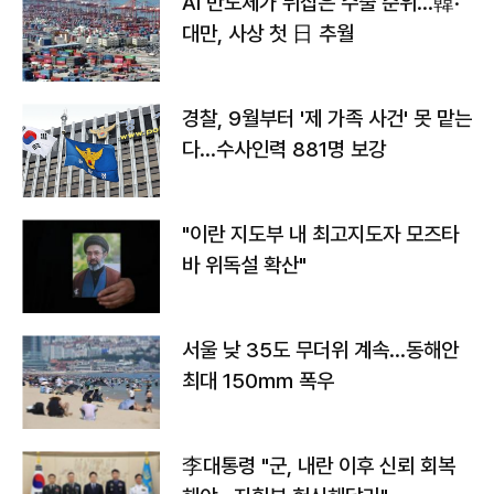
AI 반도체가 뒤집은 수출 순위…韓·
대만, 사상 첫 日 추월
경찰, 9월부터 '제 가족 사건' 못 맡는
다…수사인력 881명 보강
"이란 지도부 내 최고지도자 모즈타
바 위독설 확산"
서울 낮 35도 무더위 계속…동해안
최대 150㎜ 폭우
李대통령 "군, 내란 이후 신뢰 회복