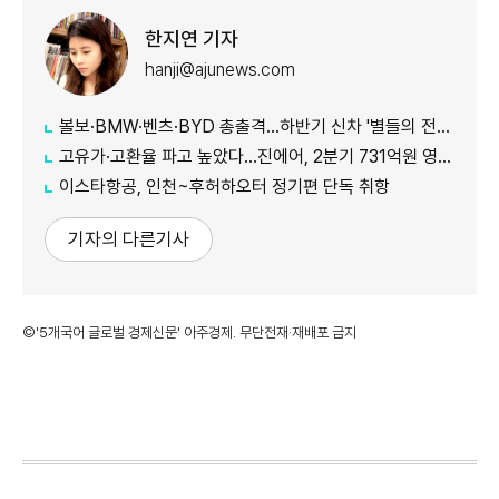
한지연 기자
hanji@ajunews.com
볼보·BMW·벤츠·BYD 총출격...하반기 신차 '별들의 전쟁'
고유가·고환율 파고 높았다…진에어, 2분기 731억원 영업적자
이스타항공, 인천~후허하오터 정기편 단독 취항
기자의 다른기사
©'5개국어 글로벌 경제신문' 아주경제. 무단전재·재배포 금지