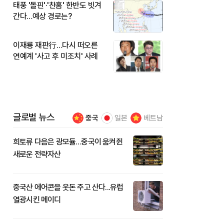
태풍 '돌핀'·'찬홈' 한반도 빗겨
간다…예상 경로는?
이재룡 재판行…다시 떠오른
연예계 '사고 후 미조치' 사례
글로벌 뉴스
중국
일본
베트남
희토류 다음은 광모듈…중국이 움켜쥔
새로운 전략자산
중국산 에어콘을 웃돈 주고 산다...유럽
열광시킨 메이디