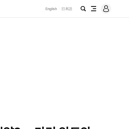
로
English
日本語
그
검
전
인
색
체
메
뉴