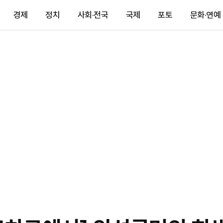
경제
정치
사회·전국
국제
포토
문화·연예