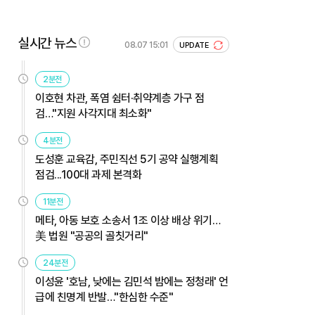
실시간 뉴스
08.07 15:01
UPDATE
2분전
이호현 차관, 폭염 쉼터·취약계층 가구 점
검…"지원 사각지대 최소화"
4분전
도성훈 교육감, 주민직선 5기 공약 실행계획
점검...100대 과제 본격화
11분전
메타, 아동 보호 소송서 1조 이상 배상 위기…
美 법원 "공공의 골칫거리"
24분전
이성윤 '호남, 낮에는 김민석 밤에는 정청래' 언
급에 친명계 반발…"한심한 수준"