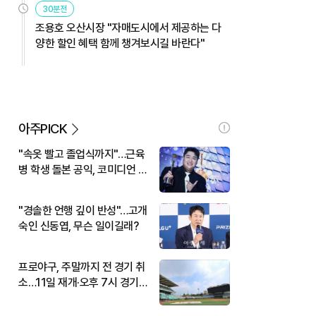
30분전
조용호 오산시장 "자매도시에서 제공하는 다
양한 할인 혜택 함께 챙겨보시길 바란다"
아주PICK
"속옷 빨고 졸업식까지"…근육
병 학생 돌본 공익, 코미디언 김
규원이었다
"경솔한 언행 깊이 반성"…고개
숙인 신동엽, 무슨 일이길래?
프로야구, 주말까지 전 경기 취
소…11일 재개·오후 7시 경기
시작