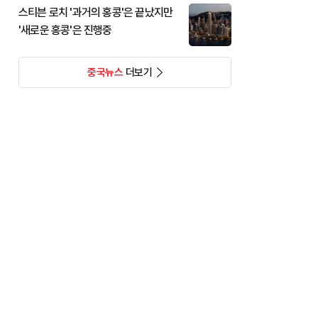
스티븐 로치 '과거의 홍콩'은 끝났지만
'새로운 홍콩'은 진행중
중국뉴스
더보기