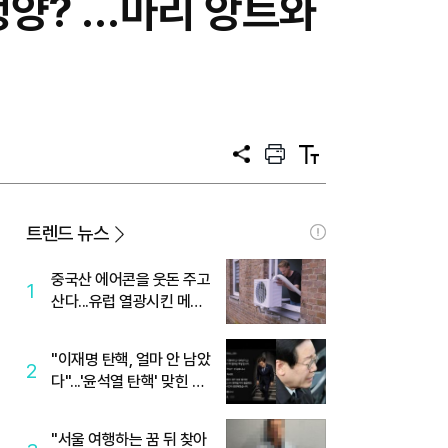
생양? …마리 앙트와
공
프
텍
유
린
스
트
트
크
기
트렌드 뉴스
중국산 에어콘을 웃돈 주고
1
산다...유럽 열광시킨 메이
디
"이재명 탄핵, 얼마 안 남았
2
다"...'윤석열 탄핵' 맞힌 무
당, '성지글' 등장
"서울 여행하는 꿈 뒤 찾아