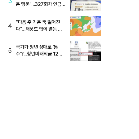
3
온 행운"…327회차 연금
복권720+ 당첨번호조회
주목
"다음 주 기온 뚝 떨어진
4
다"…태풍도 없이 열돔 박
살 낸 '이것'
국가가 청년 상대로 '통
5
수'?...청년미래적금 12%
준다더니 "응, 오류야"