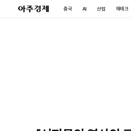
아
중국
AI
산업
재테크
주
경
제