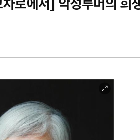
교차로에서] 악성루머의 희
이
미
지
확
대