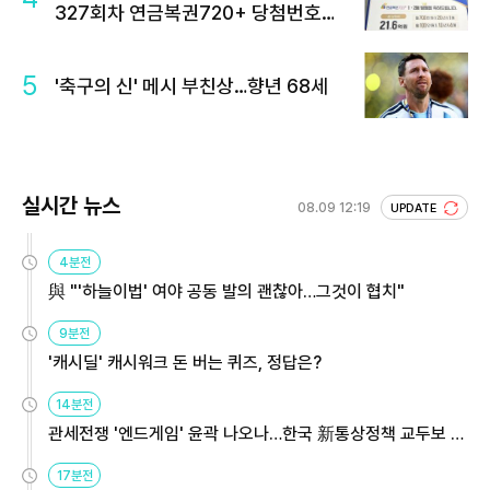
327회차 연금복권720+ 당첨번호조
회 주목
5
'축구의 신' 메시 부친상…향년 68세
실시간 뉴스
08.09 12:19
UPDATE
4분전
與 "'하늘이법' 여야 공동 발의 괜찮아…그것이 협치"
9분전
'캐시딜' 캐시워크 돈 버는 퀴즈, 정답은?
14분전
관세전쟁 '엔드게임' 윤곽 나오나…한국 新통상정책 교두보 활
용해야
17분전