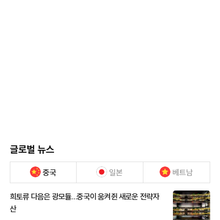
글로벌 뉴스
중국
일본
베트남
희토류 다음은 광모듈…중국이 움켜쥔 새로운 전략자
산