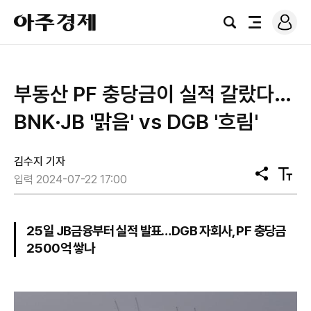
로
아
그
검
전
주
인
색
체
경
메
제
뉴
부동산 PF 충당금이 실적 갈랐다…
BNK·JB '맑음' vs DGB '흐림'
김수지 기자
공
텍
입력 2024-07-22 17:00
유
스
트
크
기
25일 JB금융부터 실적 발표…DGB 자회사, PF 충당금
2500억 쌓나