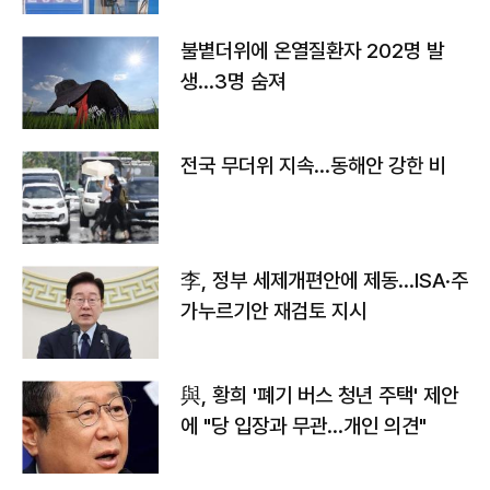
불볕더위에 온열질환자 202명 발
생…3명 숨져
전국 무더위 지속…동해안 강한 비
李, 정부 세제개편안에 제동…ISA·주
가누르기안 재검토 지시
與, 황희 '폐기 버스 청년 주택' 제안
에 "당 입장과 무관…개인 의견"