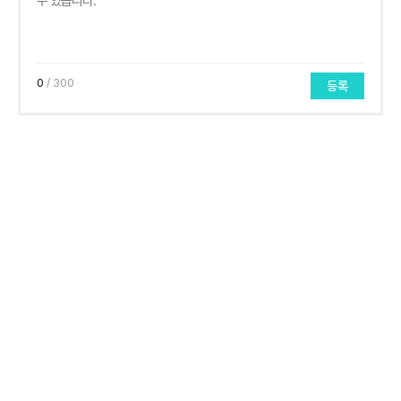
0
/ 300
등록