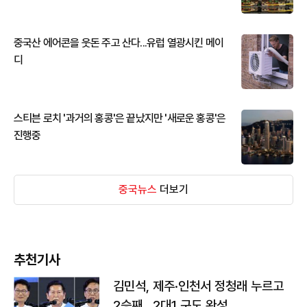
중국산 에어콘을 웃돈 주고 산다...유럽 열광시킨 메이
디
스티븐 로치 '과거의 홍콩'은 끝났지만 '새로운 홍콩'은
진행중
중국뉴스
더보기
추천기사
김민석, 제주·인천서 정청래 누르고
2승째…2대1 구도 완성