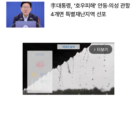
李대통령, '호우피해' 안동·의성 관할
4개면 특별재난지역 선포
더보기
arrow_forward_ios
Unmute