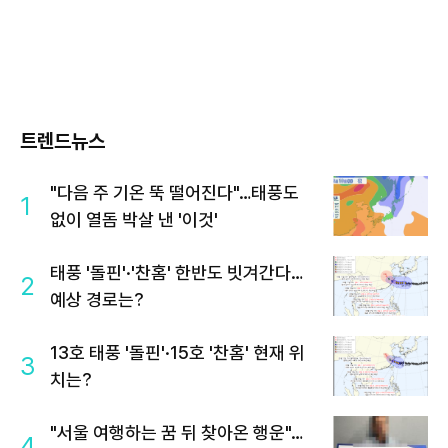
트렌드뉴스
"다음 주 기온 뚝 떨어진다"…태풍도
1
없이 열돔 박살 낸 '이것'
태풍 '돌핀'·'찬홈' 한반도 빗겨간다…
2
예상 경로는?
13호 태풍 '돌핀'·15호 '찬홈' 현재 위
3
치는?
"서울 여행하는 꿈 뒤 찾아온 행운"…
4