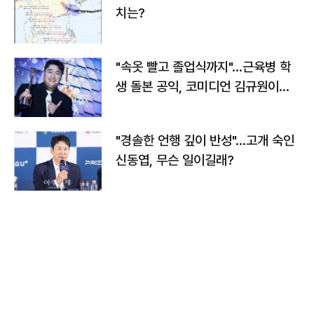
치는?
"속옷 빨고 졸업식까지"…근육병 학
생 돌본 공익, 코미디언 김규원이었
다
"경솔한 언행 깊이 반성"…고개 숙인
신동엽, 무슨 일이길래?