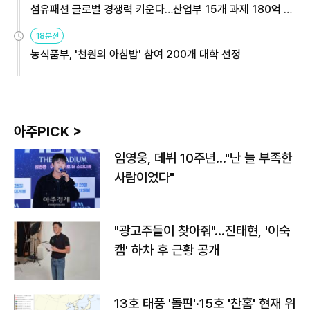
섬유패션 글로벌 경쟁력 키운다…산업부 15개 과제 180억 지
원
18분전
농식품부, '천원의 아침밥' 참여 200개 대학 선정
아주PICK >
임영웅, 데뷔 10주년…"난 늘 부족한
사람이었다"
"광고주들이 찾아줘"…진태현, '이숙
캠' 하차 후 근황 공개
13호 태풍 '돌핀'·15호 '찬홈' 현재 위