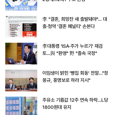
李 "결혼, 희망찬 새 출발돼야"… 대
출·청약 '결혼 페널티' 손본다
李대통령 'ISA·주가 누르기' 재검
토…與 "환영" 野 "졸속 국정"
이임생이 밝힌 '빵집 회동' 전말…"정
몽규, 홍명보로 하라 지시"
주유소 기름값 12주 연속 하락…L당
1800원대 유지