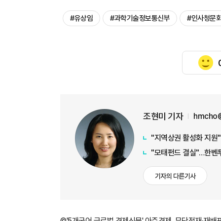
#​​​​​​​유상임
#과학기술정보통신부
#인사청문
조현미 기자
hmcho@
"지역상권 활성화 지원"
"모태펀드 결실"…한벤
기자의 다른기사
©'5개국어 글로벌 경제신문' 아주경제. 무단전재·재배