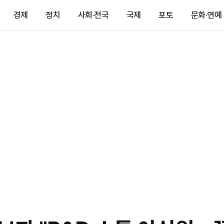
경제
정치
사회·전국
국제
포토
문화·연예