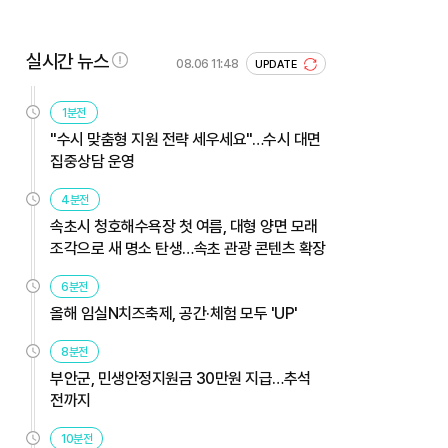
실시간 뉴스
08.06 11:48
UPDATE
1분전
"수시 맞춤형 지원 전략 세우세요"…수시 대면
집중상담 운영
4분전
속초시 청호해수욕장 첫 여름, 대형 양면 모래
조각으로 새 명소 탄생…속초 관광 콘텐츠 확장
6분전
올해 임실N치즈축제, 공간·체험 모두 'UP'
8분전
부안군, 민생안정지원금 30만원 지급…추석
전까지
10분전