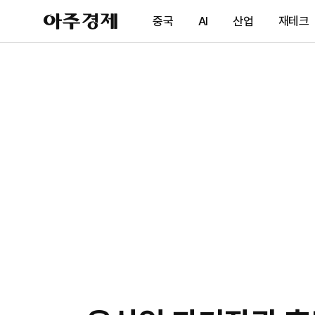
아
중국
AI
산업
재테크
주
경
제