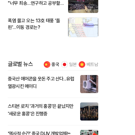
"너무 죄송…연구하고 공부할
것"
폭염 몰고 오는 13호 태풍 '돌
핀'…이동 경로는?
글로벌 뉴스
중국
일본
베트남
중국산 에어콘을 웃돈 주고 산다...유럽
열광시킨 메이디
스티븐 로치 '과거의 홍콩'은 끝났지만
'새로운 홍콩'은 진행중
'역사적 순간' 중국 DUV 개발업체는