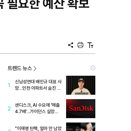
꼭 필요한 예산 확보
공
프
텍
유
린
스
트
트
크
기
트렌드 뉴스
신남성연대 배인규 대표 사
1
망…인천 아파트서 숨진 채
발견
샌디스크, AI 수요에 '매출
2
4.7배'…가이던스 실망에
'주가는 하락'
"이재명 탄핵, 얼마 안 남았