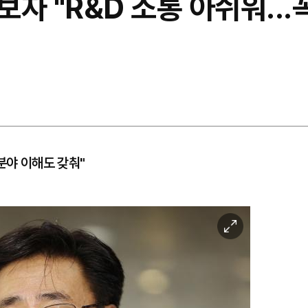
자 "R&D 소통 아쉬워...
분야 이해도 갖춰"
이
미
지
확
대