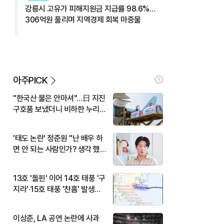
강릉시 고유가 피해지원금 지급률 98.6%…
306억원 풀리며 지역경제 회복 마중물
아주PICK
"한국산 물은 안마셔"…日 지진
구호품 보냈더니 비하한 누리
꾼
'태도 논란' 정준원 "난 배우 하
면 안 되는 사람인가? 생각 했
다"
13호 '돌핀' 이어 14호 태풍 '구
지라'·15호 태풍 '찬홈' 발생…
현재 위치와 이동경로는?
이상준, LA 공연 논란에 사과