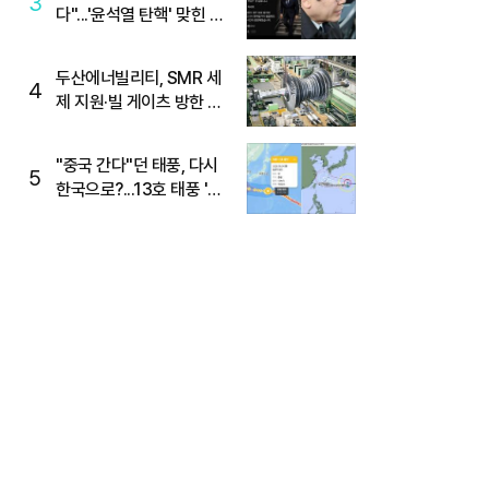
3
다"...'윤석열 탄핵' 맞힌 무
당, '성지글' 등장
두산에너빌리티, SMR 세
4
제 지원·빌 게이츠 방한 기
대에 5%대 강세
"중국 간다"던 태풍, 다시
5
한국으로?...13호 태풍 '돌
핀' 방향 급전환