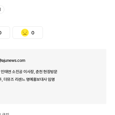
회
0
0
ajunews.com
 인태연 소진공 이사장, 춘천 현장방문
투, 더뮤즈 리센느 명예홍보대사 임명
포 금지