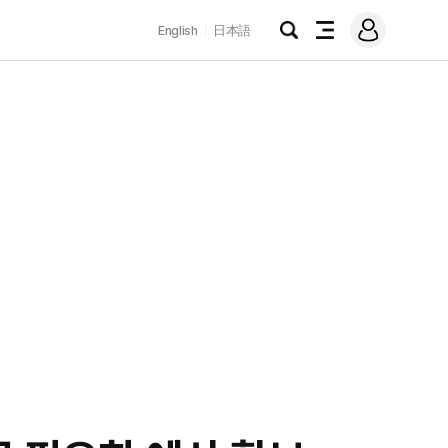
로
English
日本語
그
검
전
인
색
체
메
뉴