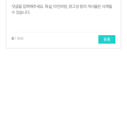
0
/ 300
등록