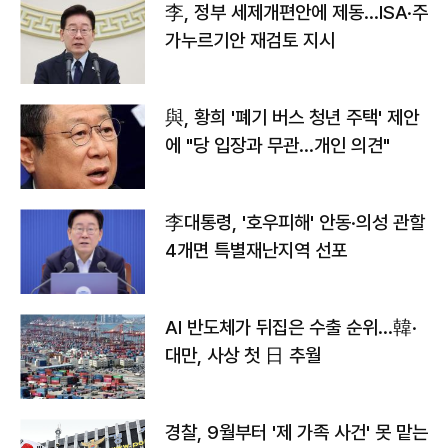
李, 정부 세제개편안에 제동…ISA·주
가누르기안 재검토 지시
與, 황희 '폐기 버스 청년 주택' 제안
에 "당 입장과 무관…개인 의견"
李대통령, '호우피해' 안동·의성 관할
4개면 특별재난지역 선포
AI 반도체가 뒤집은 수출 순위…韓·
대만, 사상 첫 日 추월
경찰, 9월부터 '제 가족 사건' 못 맡는