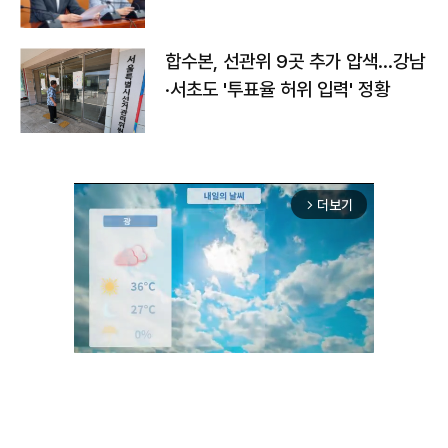
합수본, 선관위 9곳 추가 압색…강남
·서초도 '투표율 허위 입력' 정황
더보기
arrow_forward_ios
Unmute