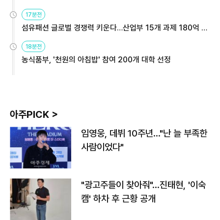
용해야
17분전
섬유패션 글로벌 경쟁력 키운다…산업부 15개 과제 180억 지
원
18분전
농식품부, '천원의 아침밥' 참여 200개 대학 선정
아주PICK >
임영웅, 데뷔 10주년…"난 늘 부족한
사람이었다"
"광고주들이 찾아줘"…진태현, '이숙
캠' 하차 후 근황 공개