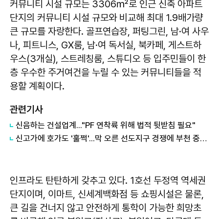
커뮤니티 시설 규모는 3306㎡로 인근 신축 아파트
단지의 커뮤니티 시설 규모와 비교해 최대 1.9배가량
큰 규모를 자랑한다. 골프연습장, 퍼팅그린, 남·여 사우
나, 피트니스, GX룸, 남·여 독서실, 북카페, 게스트하
우스(3개실), 스트레칭룸, 스튜디오 등 입주민들이 한
층 우수한 주거여건을 누릴 수 있는 커뮤니티들을 적
용할 계획이다.
관련기사
신음하는 건설업계..."PF 연착륙 위해 법적 뒷받침 필요"
신고가에 호가도 '훌쩍'...막 오른 선도지구 경쟁에 부천 중동도 '들썩'
인프라도 탄탄하게 갖추고 있다. 1호선 두정역 역세권
단지이며, 이마트, 신세계백화점 등 쇼핑시설은 물론,
큰 길을 건너지 않고 안전하게 통학이 가능한 희망초