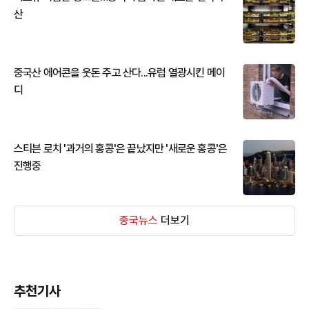
산
중국산 에어콘을 웃돈 주고 산다...유럽 열광시킨 메이
디
스티븐 로치 '과거의 홍콩'은 끝났지만 '새로운 홍콩'은
진행중
중국뉴스
더보기
추천기사