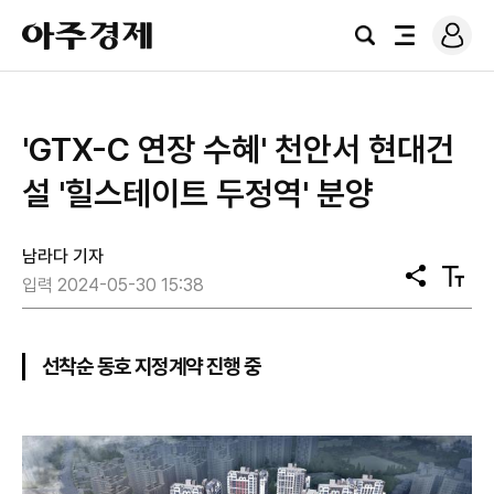
로
아
그
검
전
주
인
색
체
경
메
제
뉴
'GTX-C 연장 수혜' 천안서 현대건
설 '힐스테이트 두정역' 분양
남라다 기자
공
텍
입력 2024-05-30 15:38
유
스
트
크
기
선착순 동호 지정계약 진행 중