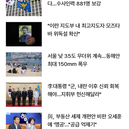
다…수사인력 881명 보강
"이란 지도부 내 최고지도자 모즈타
바 위독설 확산"
서울 낮 35도 무더위 계속…동해안
최대 150㎜ 폭우
李대통령 "군, 내란 이후 신뢰 회복
해야…지휘부 헌신해달라"
與, 부동산 세제 개편안 비판 오세훈
에 '맹공'…"공급 억제기"