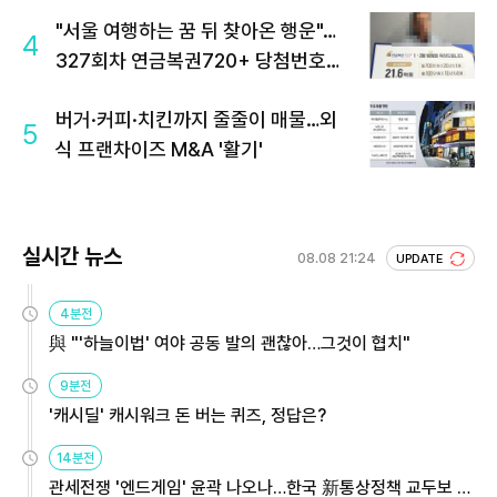
"서울 여행하는 꿈 뒤 찾아온 행운"…
4
327회차 연금복권720+ 당첨번호조
회 주목
버거·커피·치킨까지 줄줄이 매물…외
5
식 프랜차이즈 M&A '활기'
실시간 뉴스
08.08 21:24
UPDATE
4분전
與 "'하늘이법' 여야 공동 발의 괜찮아…그것이 협치"
9분전
'캐시딜' 캐시워크 돈 버는 퀴즈, 정답은?
14분전
관세전쟁 '엔드게임' 윤곽 나오나…한국 新통상정책 교두보 활