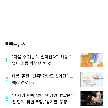
트렌드뉴스
"다음 주 기온 뚝 떨어진다"…태풍도
1
없이 열돔 박살 낸 '이것'
태풍 '돌핀'·'찬홈' 한반도 빗겨간다…
2
예상 경로는?
"이재명 탄핵, 얼마 안 남았다"...'윤석
3
열 탄핵' 맞힌 무당, '성지글' 등장