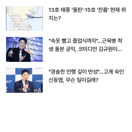
13호 태풍 '돌핀'·15호 '찬홈' 현재 위
치는?
"속옷 빨고 졸업식까지"…근육병 학
생 돌본 공익, 코미디언 김규원이었
다
"경솔한 언행 깊이 반성"…고개 숙인
신동엽, 무슨 일이길래?