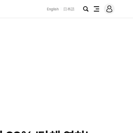
로
English
日本語
그
검
전
인
색
체
메
뉴