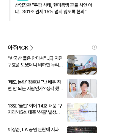
산업장관 "쿠팡 사태, 한미동맹 흔들 사안 아
냐…301조 관세 15% 넘지 않도록 협의"
아주PICK
"한국산 물은 안마셔"…日 지진
구호품 보냈더니 비하한 누리
꾼
'태도 논란' 정준원 "난 배우 하
면 안 되는 사람인가? 생각 했
다"
13호 '돌핀' 이어 14호 태풍 '구
지라'·15호 태풍 '찬홈' 발생…
현재 위치와 이동경로는?
이상준, LA 공연 논란에 사과