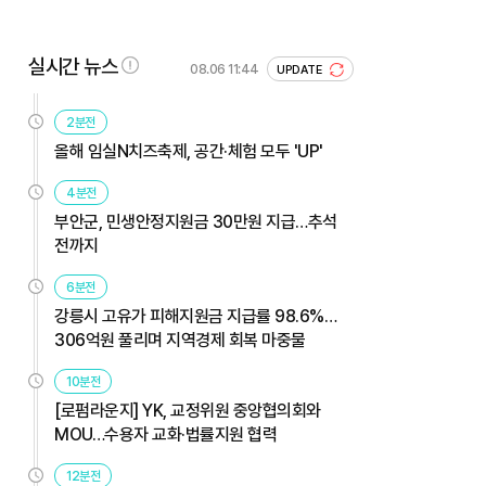
실시간 뉴스
08.06 11:44
UPDATE
2분전
올해 임실N치즈축제, 공간·체험 모두 'UP'
4분전
부안군, 민생안정지원금 30만원 지급…추석
전까지
6분전
강릉시 고유가 피해지원금 지급률 98.6%…
306억원 풀리며 지역경제 회복 마중물
10분전
[로펌라운지] YK, 교정위원 중앙협의회와
MOU…수용자 교화·법률지원 협력
12분전