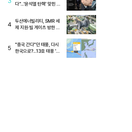
3
다"...'윤석열 탄핵' 맞힌 무
당, '성지글' 등장
두산에너빌리티, SMR 세
4
제 지원·빌 게이츠 방한 기
대에 5%대 강세
"중국 간다"던 태풍, 다시
5
한국으로?...13호 태풍 '돌
핀' 방향 급전환