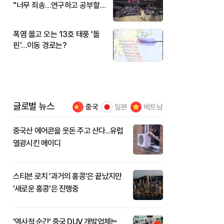
"너무 죄송…연구하고 공부할
것"
폭염 몰고 오는 13호 태풍 '돌
핀'…이동 경로는?
글로벌 뉴스
중국
일본
베트남
중국산 에어콘을 웃돈 주고 산다...유럽
열광시킨 메이디
스티븐 로치 '과거의 홍콩'은 끝났지만
'새로운 홍콩'은 진행중
'역사적 순간' 중국 DUV 개발업체는