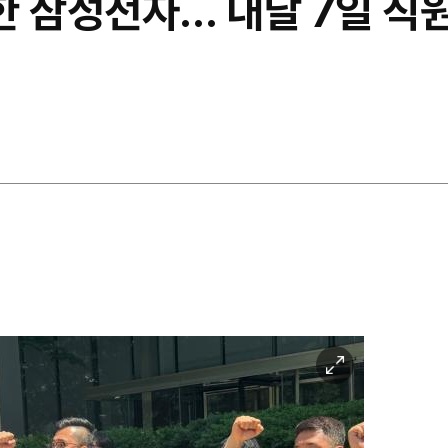
한 삼성전자… 내달 7일 직원
이
미
지