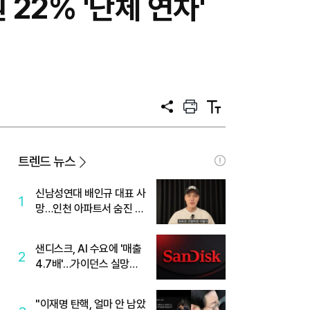
 22% '단체 연차'
공
프
텍
유
린
스
트
트
크
기
트렌드 뉴스
신남성연대 배인규 대표 사
1
망…인천 아파트서 숨진 채
발견
샌디스크, AI 수요에 '매출
2
4.7배'…가이던스 실망에
'주가는 하락'
"이재명 탄핵, 얼마 안 남았