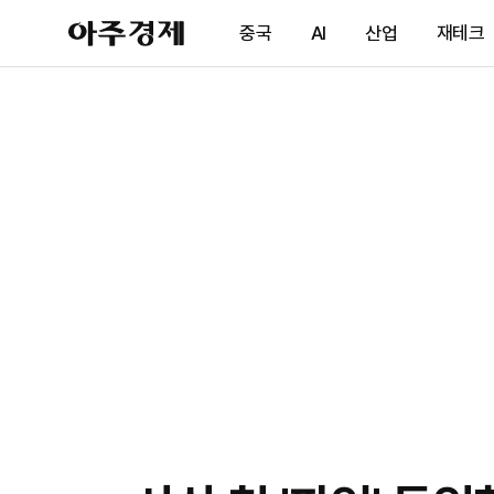
아
중국
AI
산업
재테크
주
경
제