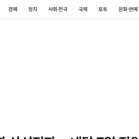
경제
정치
사회·전국
국제
포토
문화·연예