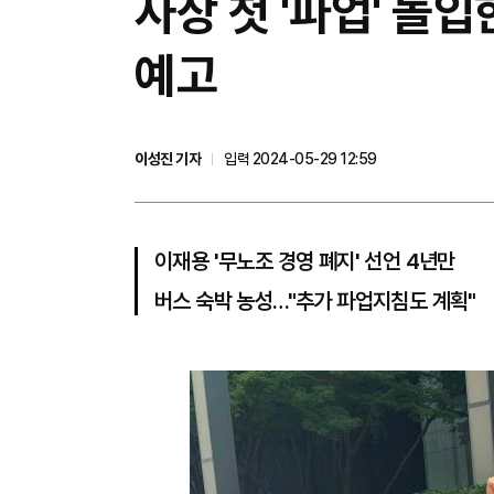
사상 첫 '파업' 돌입
예고
이성진 기자
입력 2024-05-29 12:59
이재용 '무노조 경영 폐지' 선언 4년만
버스 숙박 농성…"추가 파업지침도 계획"