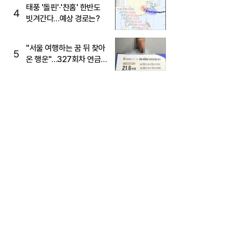
태풍 '돌핀'·'찬홈' 한반도
4
빗겨간다…예상 경로는?
"서울 여행하는 꿈 뒤 찾아
5
온 행운"…327회차 연금
복권720+ 당첨번호조회
주목