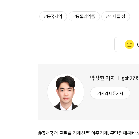
#동국제약
#동물의약품
#캐니돌 정
박상현 기자
gsh776
기자의 다른기사
©'5개국어 글로벌 경제신문' 아주경제. 무단전재·재배