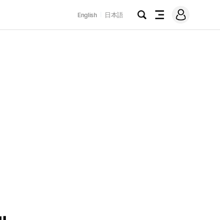
로
English
日本語
그
검
전
인
색
체
메
뉴