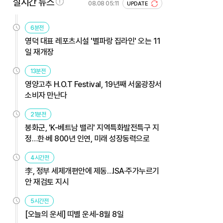
실시간 뉴스
08.08 05:11
UPDATE
6분전
영덕 대표 레포츠시설 '별파랑 집라인' 오는 11
일 재개장
13분전
영양고추 H.O.T Festival, 19년째 서울광장서
소비자 만난다
21분전
봉화군, 'K-베트남 밸리' 지역특화발전특구 지
정…한·베 800년 인연, 미래 성장동력으로
4시간전
李, 정부 세제개편안에 제동…ISA·주가누르기
안 재검토 지시
5시간전
[오늘의 운세] 띠별 운세-8월 8일