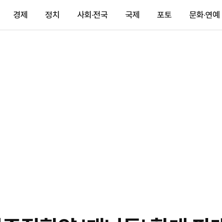
경제
정치
사회·전국
국제
포토
문화·연예