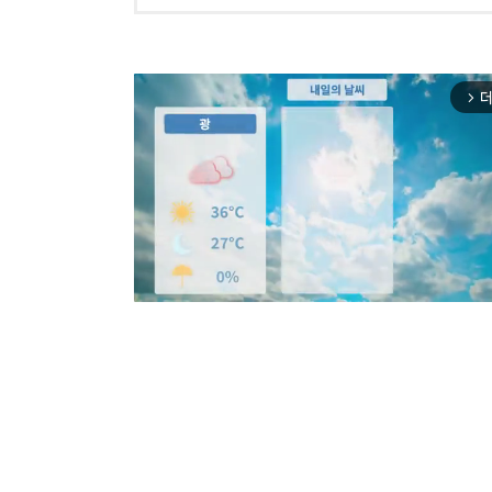
더
arrow_forward_ios
Mut