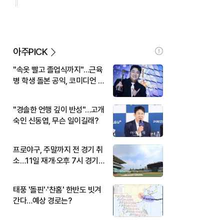
아주PICK
"속옷 빨고 졸업식까지"…근육
병 학생 돌본 공익, 코미디언 김
규원이었다
"경솔한 언행 깊이 반성"…고개
숙인 신동엽, 무슨 일이길래?
프로야구, 주말까지 전 경기 취
소…11일 재개·오후 7시 경기
시작
태풍 '돌핀'·'찬홈' 한반도 빗겨
간다…예상 경로는?