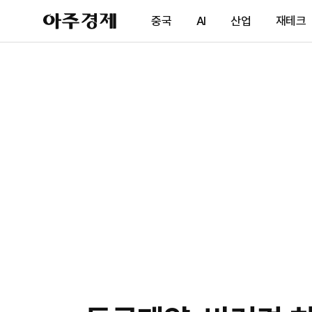
아
중국
AI
산업
재테크
주
경
제