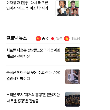
이재룡 재판行…다시 떠오른
연예계 '사고 후 미조치' 사례
글로벌 뉴스
중국
일본
베트남
희토류 다음은 광모듈…중국이 움켜쥔
새로운 전략자산
중국산 에어콘을 웃돈 주고 산다...유럽
열광시킨 메이디
스티븐 로치 '과거의 홍콩'은 끝났지만
'새로운 홍콩'은 진행중