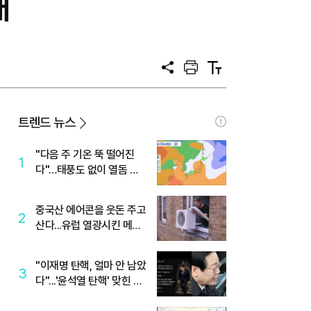
매
공
프
텍
유
린
스
트
트
크
기
트렌드 뉴스
"다음 주 기온 뚝 떨어진
1
다"…태풍도 없이 열돔 박
살 낸 '이것'
중국산 에어콘을 웃돈 주고
2
산다...유럽 열광시킨 메이
디
"이재명 탄핵, 얼마 안 남았
3
다"...'윤석열 탄핵' 맞힌 무
당, '성지글' 등장