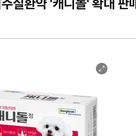
주질환약 '캐니돌' 확대 판
이
미
지
확
대