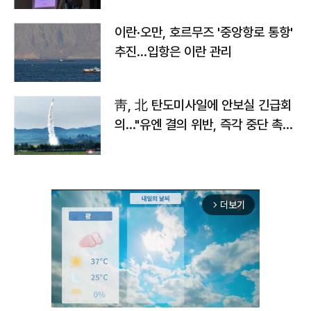
이란·오만, 호르무즈 '중앙항로 통항'
추진…입항은 이란 관리
靑, 北 탄도미사일에 안보실 긴급회
의…"유엔 결의 위반, 즉각 중단 촉
구"
더보기
arrow_forward_ios