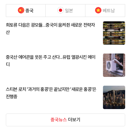
중국
일본
베트남
희토류 다음은 광모듈…중국이 움켜쥔 새로운 전략자
산
중국산 에어콘을 웃돈 주고 산다...유럽 열광시킨 메이
디
스티븐 로치 '과거의 홍콩'은 끝났지만 '새로운 홍콩'은
진행중
중국뉴스
더보기