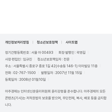
Unmute
개인정보처리방침
청소년보호정책
사이트맵
정기간행등록번호 : 서울 아 00493
회장·발행인 : 곽영길
사장·편집인 : 임규진
청소년보호책임자 : 전운
주소 : 서울특별시 종로구 종로 1길 42(수송동 146-1) 이마빌딩 11층
전화 : 02-767-1500
발행일자 : 2007년 11월 15일
등록일자 : 2008년 01월10일
아주경제는 인터넷신문윤리위원회 윤리강령을 준수합니다. 아주경제의 모든
콘텐츠(기사)는 저작권법의 보호를 받으며, 무단전재, 복사, 배포 등을 금지합
니다.