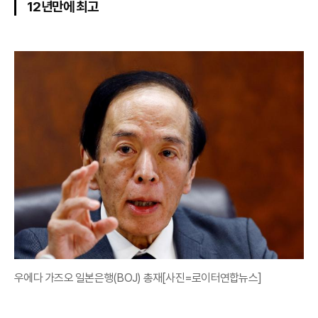
12년만에 최고
우에다 가즈오 일본은행(BOJ) 총재[사진=로이터연합뉴스]