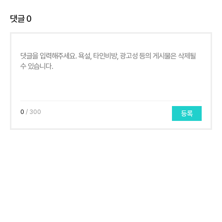
댓글
0
0
/ 300
등록