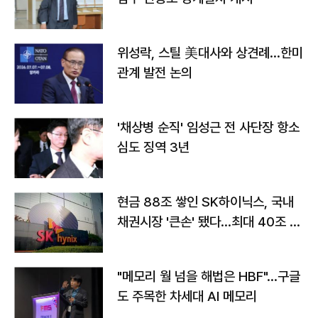
위성락, 스틸 美대사와 상견례…한미
관계 발전 논의
'채상병 순직' 임성근 전 사단장 항소
심도 징역 3년
현금 88조 쌓인 SK하이닉스, 국내
채권시장 '큰손' 됐다…최대 40조 투
자
"메모리 월 넘을 해법은 HBF"…구글
도 주목한 차세대 AI 메모리