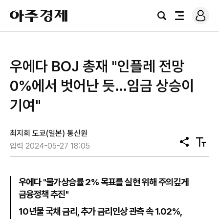
로
아
그
검
전
주
인
색
체
경
메
제
뉴
우에다 BOJ 총재 "인플레 전망
0%에서 벗어난 듯…임금 상승이
기여"
최지희 도쿄(일본) 통신원
공
텍
입력 2024-05-27 18:05
유
스
트
크
기
우에다 "물가상승률 2% 목표를 실현 위해 주의깊게
금융정책 추진"
10년물 국채 금리, 추가 금리인상 관측 속 1.02%,