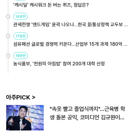
'캐시딜' 캐시워크 돈 버는 퀴즈, 정답은?
14분전
관세전쟁 '엔드게임' 윤곽 나오나…한국 新통상정책 교두보 활
용해야
17분전
섬유패션 글로벌 경쟁력 키운다…산업부 15개 과제 180억 지
원
18분전
농식품부, '천원의 아침밥' 참여 200개 대학 선정
아주PICK >
"속옷 빨고 졸업식까지"…근육병 학
생 돌본 공익, 코미디언 김규원이었
다