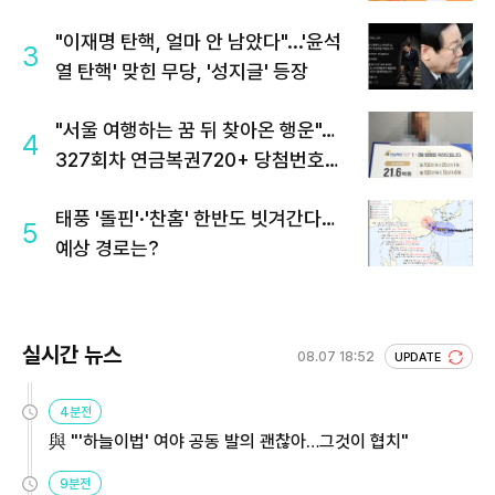
"이재명 탄핵, 얼마 안 남았다"...'윤석
3
열 탄핵' 맞힌 무당, '성지글' 등장
"서울 여행하는 꿈 뒤 찾아온 행운"…
4
327회차 연금복권720+ 당첨번호조
회 주목
태풍 '돌핀'·'찬홈' 한반도 빗겨간다…
5
예상 경로는?
실시간 뉴스
08.07 18:52
UPDATE
4분전
與 "'하늘이법' 여야 공동 발의 괜찮아…그것이 협치"
9분전