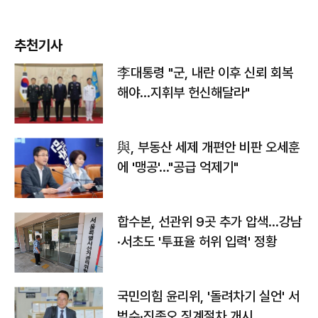
추천기사
李대통령 "군, 내란 이후 신뢰 회복
해야…지휘부 헌신해달라"
與, 부동산 세제 개편안 비판 오세훈
에 '맹공'…"공급 억제기"
합수본, 선관위 9곳 추가 압색…강남
·서초도 '투표율 허위 입력' 정황
국민의힘 윤리위, '돌려차기 실언' 서
범수·진종오 징계절차 개시