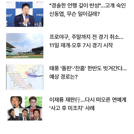
"경솔한 언행 깊이 반성"…고개 숙인
신동엽, 무슨 일이길래?
프로야구, 주말까지 전 경기 취소…
11일 재개·오후 7시 경기 시작
태풍 '돌핀'·'찬홈' 한반도 빗겨간다…
예상 경로는?
이재룡 재판行…다시 떠오른 연예계
'사고 후 미조치' 사례