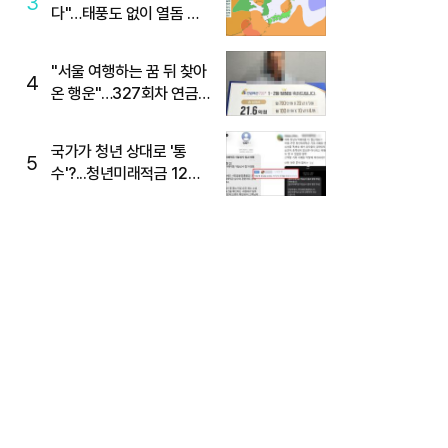
3
다"…태풍도 없이 열돔 박
살 낸 '이것'
"서울 여행하는 꿈 뒤 찾아
4
온 행운"…327회차 연금
복권720+ 당첨번호조회
주목
국가가 청년 상대로 '통
5
수'?...청년미래적금 12%
준다더니 "응, 오류야"