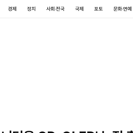
경제
정치
사회·전국
국제
포토
문화·연예