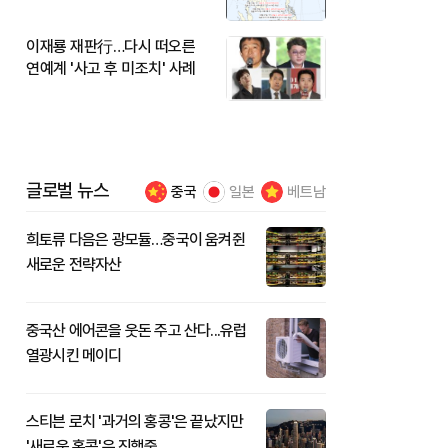
이재룡 재판行…다시 떠오른
연예계 '사고 후 미조치' 사례
글로벌 뉴스
중국
일본
베트남
희토류 다음은 광모듈…중국이 움켜쥔
새로운 전략자산
중국산 에어콘을 웃돈 주고 산다...유럽
열광시킨 메이디
스티븐 로치 '과거의 홍콩'은 끝났지만
'새로운 홍콩'은 진행중