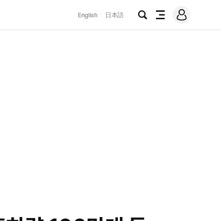
로
English
日本語
그
검
전
인
색
체
메
뉴