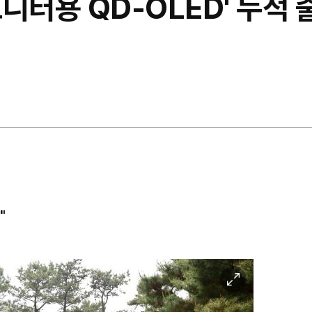
니터용 QD-OLED' 누적 
"
이
미