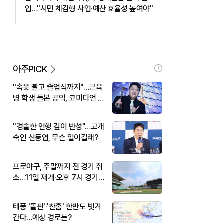
입…"시민 체감형 사업·예산 효율성 높여야"
아주PICK
"속옷 빨고 졸업식까지"…근육
병 학생 돌본 공익, 코미디언 김
규원이었다
"경솔한 언행 깊이 반성"…고개
숙인 신동엽, 무슨 일이길래?
프로야구, 주말까지 전 경기 취
소…11일 재개·오후 7시 경기
시작
태풍 '돌핀'·'찬홈' 한반도 빗겨
간다…예상 경로는?