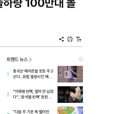
출하량 100만대 돌
공
프
텍
유
린
스
트
트
크
기
트렌드 뉴스
중국산 에어콘을 웃돈 주고
1
산다...유럽 열광시킨 메이
디
"이재명 탄핵, 얼마 안 남았
2
다"...'윤석열 탄핵' 맞힌 무
당, '성지글' 등장
"다음 주 기온 뚝 떨어진