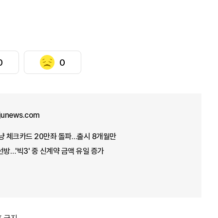
0
0
ajunews.com
냥 체크카드 20만좌 돌파…출시 8개월만
선방…'빅3' 중 신계약 금액 유일 증가