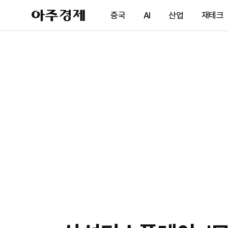
아
중국
AI
산업
재테크
주
경
제