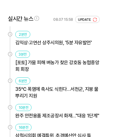
실시간 뉴스
08.07 15:58
UPDATE
2분전
김익상·고연선 상주시의원, '5분 자유발언'
3분전
[포토] 가뭄 피해 벼농가 찾은 강호동 농협중앙
회 회장
6분전
35℃ 폭염에 축사도 식힌다…서천군, 지붕 물
뿌리기 지원
10분전
완주 안전용품 제조공장서 화재…"대응 1단계"
16분전
삼척시의회 예결특위, 추경예산안 심사 돌