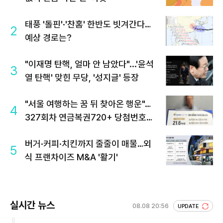
태풍 '돌핀'·'찬홈' 한반도 빗겨간다…
2
예상 경로는?
"이재명 탄핵, 얼마 안 남았다"...'윤석
3
열 탄핵' 맞힌 무당, '성지글' 등장
"서울 여행하는 꿈 뒤 찾아온 행운"…
4
327회차 연금복권720+ 당첨번호조
회 주목
버거·커피·치킨까지 줄줄이 매물…외
5
식 프랜차이즈 M&A '활기'
실시간 뉴스
08.08 20:56
UPDATE