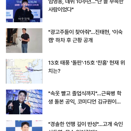
임영웅, 데뷔 10주년…"난 늘 부족한
사람이었다"
"광고주들이 찾아줘"…진태현, '이숙
캠' 하차 후 근황 공개
13호 태풍 '돌핀'·15호 '찬홈' 현재 위
치는?
"속옷 빨고 졸업식까지"…근육병 학
생 돌본 공익, 코미디언 김규원이었
다
"경솔한 언행 깊이 반성"…고개 숙인