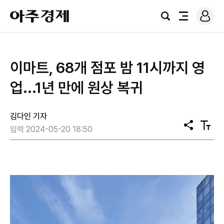
로
아
그
검
전
주
인
색
체
경
메
제
뉴
이마트, 68개 점포 밤 11시까지 영
업...1년 만에 원상 복귀
김다인 기자
공
텍
입력 2024-05-20 18:50
유
스
트
크
기