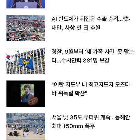
AI 반도체가 뒤집은 수출 순위…韓·
대만, 사상 첫 日 추월
경찰, 9월부터 '제 가족 사건' 못 맡는
다…수사인력 881명 보강
"이란 지도부 내 최고지도자 모즈타
바 위독설 확산"
서울 낮 35도 무더위 계속…동해안
최대 150㎜ 폭우