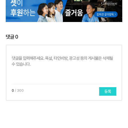
댓글
0
0
/ 300
등록