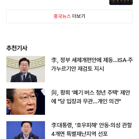
중국뉴스
더보기
추천기사
李, 정부 세제개편안에 제동…ISA·주
가누르기안 재검토 지시
與, 황희 '폐기 버스 청년 주택' 제안
에 "당 입장과 무관…개인 의견"
李대통령, '호우피해' 안동·의성 관할
4개면 특별재난지역 선포