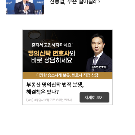
신동엽, 무슨 일이길래?