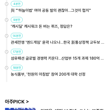
4분전
與 "'하늘이법' 여야 공동 발의 괜찮아…그것이 협치"
9분전
'캐시딜' 캐시워크 돈 버는 퀴즈, 정답은?
14분전
관세전쟁 '엔드게임' 윤곽 나오나…한국 新통상정책 교두보 활
용해야
17분전
섬유패션 글로벌 경쟁력 키운다…산업부 15개 과제 180억 지
원
18분전
농식품부, '천원의 아침밥' 참여 200개 대학 선정
아주PICK >