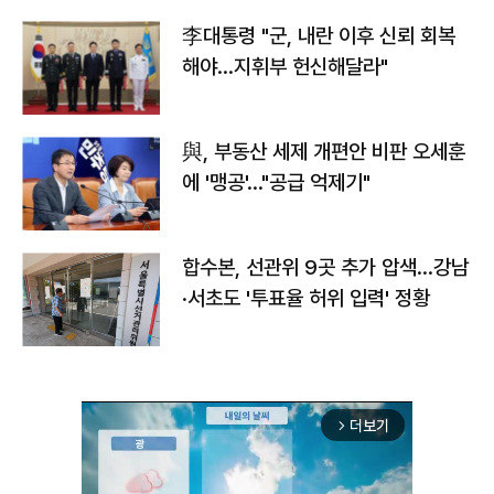
李대통령 "군, 내란 이후 신뢰 회복
해야…지휘부 헌신해달라"
與, 부동산 세제 개편안 비판 오세훈
에 '맹공'…"공급 억제기"
합수본, 선관위 9곳 추가 압색…강남
·서초도 '투표율 허위 입력' 정황
더보기
arrow_forward_ios