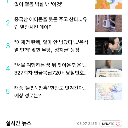
1
없이 열돔 박살 낸 '이것'
중국산 에어콘을 웃돈 주고 산다...유
2
럽 열광시킨 메이디
"이재명 탄핵, 얼마 안 남았다"...'윤석
3
열 탄핵' 맞힌 무당, '성지글' 등장
"서울 여행하는 꿈 뒤 찾아온 행운"…
4
327회차 연금복권720+ 당첨번호조
회 주목
태풍 '돌핀'·'찬홈' 한반도 빗겨간다…
5
예상 경로는?
실시간 뉴스
08.07 21:35
UPDATE