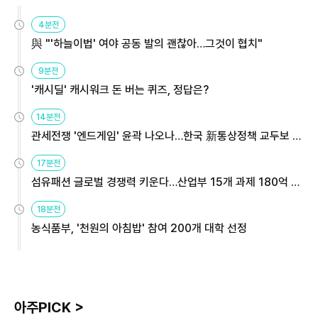
4분전
與 "'하늘이법' 여야 공동 발의 괜찮아…그것이 협치"
9분전
'캐시딜' 캐시워크 돈 버는 퀴즈, 정답은?
14분전
관세전쟁 '엔드게임' 윤곽 나오나…한국 新통상정책 교두보 활
용해야
17분전
섬유패션 글로벌 경쟁력 키운다…산업부 15개 과제 180억 지
원
18분전
농식품부, '천원의 아침밥' 참여 200개 대학 선정
아주PICK >