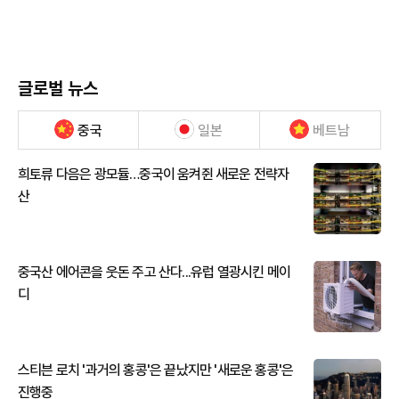
글로벌 뉴스
중국
일본
베트남
희토류 다음은 광모듈…중국이 움켜쥔 새로운 전략자
산
중국산 에어콘을 웃돈 주고 산다...유럽 열광시킨 메이
디
스티븐 로치 '과거의 홍콩'은 끝났지만 '새로운 홍콩'은
진행중