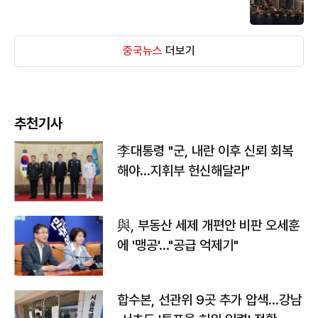
중국뉴스
더보기
추천기사
李대통령 "군, 내란 이후 신뢰 회복
해야…지휘부 헌신해달라"
與, 부동산 세제 개편안 비판 오세훈
에 '맹공'…"공급 억제기"
합수본, 선관위 9곳 추가 압색…강남