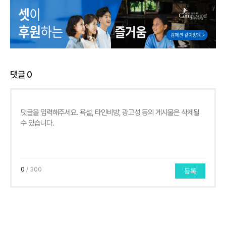
댓글
0
0
/ 300
등록