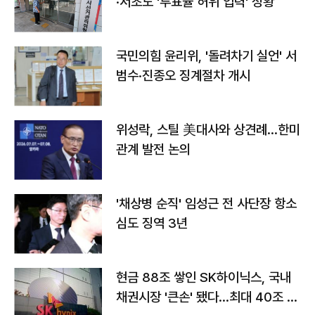
·서초도 '투표율 허위 입력' 정황
국민의힘 윤리위, '돌려차기 실언' 서
범수·진종오 징계절차 개시
위성락, 스틸 美대사와 상견례…한미
관계 발전 논의
'채상병 순직' 임성근 전 사단장 항소
심도 징역 3년
현금 88조 쌓인 SK하이닉스, 국내
채권시장 '큰손' 됐다…최대 40조 투