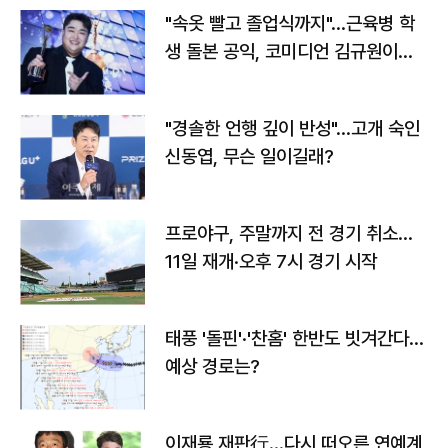
"속옷 빨고 졸업식까지"…근육병 학
생 돌본 공익, 코미디언 김규원이었
다
"경솔한 언행 깊이 반성"…고개 숙인
신동엽, 무슨 일이길래?
프로야구, 주말까지 전 경기 취소…
11일 재개·오후 7시 경기 시작
태풍 '돌핀'·'찬홈' 한반도 빗겨간다…
예상 경로는?
이재룡 재판行…다시 떠오른 연예계