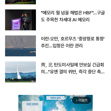
자
"메모리 월 넘을 해법은 HBF"…구글
도 주목한 차세대 AI 메모리
이란·오만, 호르무즈 '중앙항로 통항'
추진…입항은 이란 관리
靑, 北 탄도미사일에 안보실 긴급회
의…"유엔 결의 위반, 즉각 중단 촉
구"
더보기
arrow_forward_ios