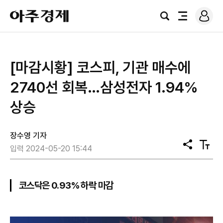
로
아
그
검
전
주
인
색
체
경
메
제
뉴
[마감시황] 코스피, 기관 매수에
2740선 회복…삼성전자 1.94%
상승
장수영 기자
공
텍
입력 2024-05-20 15:44
유
스
트
크
기
코스닥은 0.93% 하락 마감