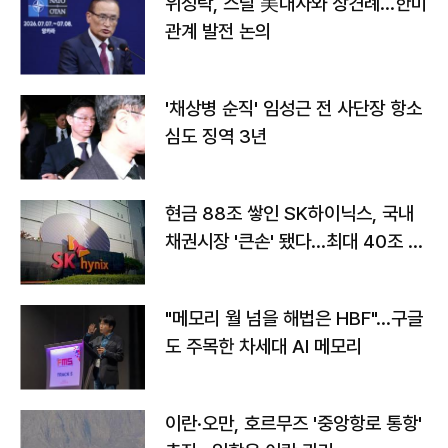
위성락, 스틸 美대사와 상견례…한미
관계 발전 논의
'채상병 순직' 임성근 전 사단장 항소
심도 징역 3년
현금 88조 쌓인 SK하이닉스, 국내
채권시장 '큰손' 됐다…최대 40조 투
자
"메모리 월 넘을 해법은 HBF"…구글
도 주목한 차세대 AI 메모리
이란·오만, 호르무즈 '중앙항로 통항'