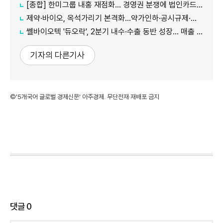
[종합] 한미그룹 내홍 재점화… 경영권 분쟁에 법인카드 의혹까지 '악재 지속'
제약·바이오, 옥석가리기 본격화…약가인하·공시규제·투자위축까지 '삼중고'
쎌바이오텍 '듀오락', 2분기 내수·수출 동반 성장… 매출 158억원
기자의 다른기사
©'5개국어 글로벌 경제신문' 아주경제. 무단전재·재배포 금지
댓글
0