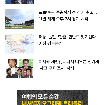
프로야구, 주말까지 전 경기 취소…
11일 재개·오후 7시 경기 시작
태풍 '돌핀'·'찬홈' 한반도 빗겨간다…
예상 경로는?
이재룡 재판行…다시 떠오른 연예계
'사고 후 미조치' 사례