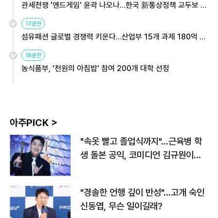
관세전쟁 '엔드게임' 윤곽 나오나…한국 新통상정책 교두보 활
용해야
17분전
섬유패션 글로벌 경쟁력 키운다…산업부 15개 과제 180억 지
원
18분전
농식품부, '천원의 아침밥' 참여 200개 대학 선정
아주PICK >
"속옷 빨고 졸업식까지"…근육병 학
생 돌본 공익, 코미디언 김규원이었
다
"경솔한 언행 깊이 반성"…고개 숙인
신동엽, 무슨 일이길래?