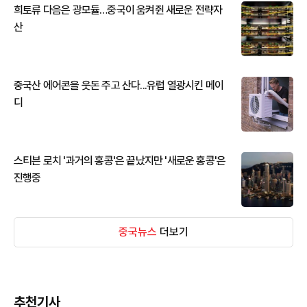
희토류 다음은 광모듈…중국이 움켜쥔 새로운 전략자
산
중국산 에어콘을 웃돈 주고 산다...유럽 열광시킨 메이
디
스티븐 로치 '과거의 홍콩'은 끝났지만 '새로운 홍콩'은
진행중
중국뉴스
더보기
추천기사