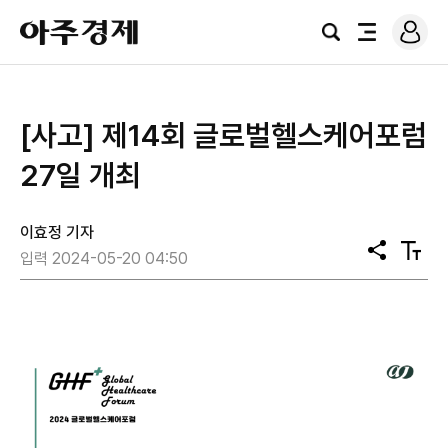
로
아
그
검
전
주
인
색
체
경
메
제
뉴
[사고] 제14회 글로벌헬스케어포럼
27일 개최
이효정 기자
공
텍
입력 2024-05-20 04:50
유
스
트
크
기