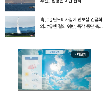
추진…입항은 이란 관리
靑, 北 탄도미사일에 안보실 긴급회
의…"유엔 결의 위반, 즉각 중단 촉
구"
더보기
arrow_forward_ios
Unmute