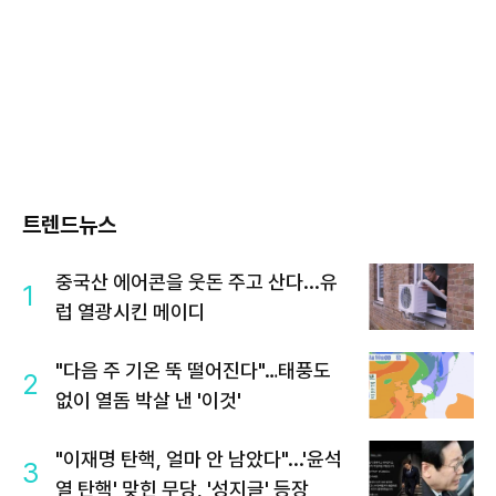
트렌드뉴스
중국산 에어콘을 웃돈 주고 산다...유
1
럽 열광시킨 메이디
"다음 주 기온 뚝 떨어진다"…태풍도
2
없이 열돔 박살 낸 '이것'
"이재명 탄핵, 얼마 안 남았다"...'윤석
3
열 탄핵' 맞힌 무당, '성지글' 등장