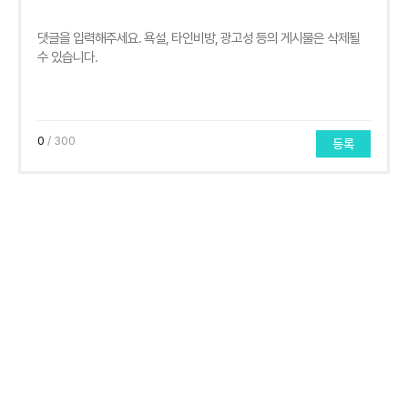
0
/ 300
등록