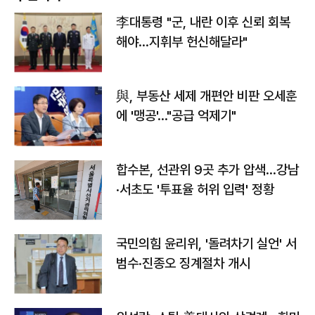
李대통령 "군, 내란 이후 신뢰 회복
해야…지휘부 헌신해달라"
與, 부동산 세제 개편안 비판 오세훈
에 '맹공'…"공급 억제기"
합수본, 선관위 9곳 추가 압색…강남
·서초도 '투표율 허위 입력' 정황
국민의힘 윤리위, '돌려차기 실언' 서
범수·진종오 징계절차 개시