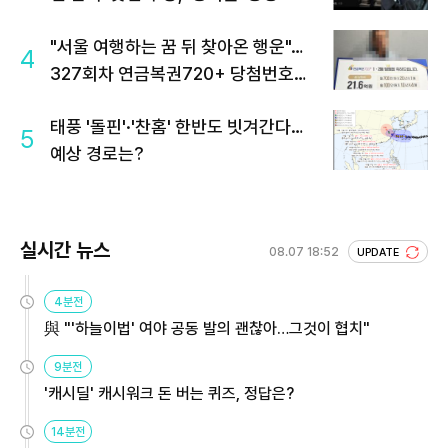
"서울 여행하는 꿈 뒤 찾아온 행운"…
4
327회차 연금복권720+ 당첨번호조
회 주목
태풍 '돌핀'·'찬홈' 한반도 빗겨간다…
5
예상 경로는?
실시간 뉴스
08.07 18:52
UPDATE
4분전
與 "'하늘이법' 여야 공동 발의 괜찮아…그것이 협치"
9분전
'캐시딜' 캐시워크 돈 버는 퀴즈, 정답은?
14분전