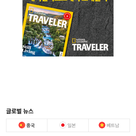
글로벌 뉴스
중국
일본
베트남