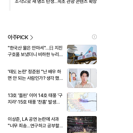
조각으로 새 명소 탄생…속초 관광 콘텐츠 확장
아주PICK
"한국산 물은 안마셔"…日 지진
구호품 보냈더니 비하한 누리
꾼
'태도 논란' 정준원 "난 배우 하
면 안 되는 사람인가? 생각 했
다"
13호 '돌핀' 이어 14호 태풍 '구
지라'·15호 태풍 '찬홈' 발생…
현재 위치와 이동경로는?
이상준, LA 공연 논란에 사과
"너무 죄송…연구하고 공부할
것"