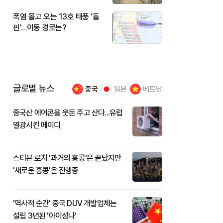
폭염 몰고 오는 13호 태풍 '돌
핀'…이동 경로는?
글로벌 뉴스
중국
일본
베트남
중국산 에어콘을 웃돈 주고 산다...유럽
열광시킨 메이디
스티븐 로치 '과거의 홍콩'은 끝났지만
'새로운 홍콩'은 진행중
'역사적 순간' 중국 DUV 개발업체는
설립 3년된 '아이성나'