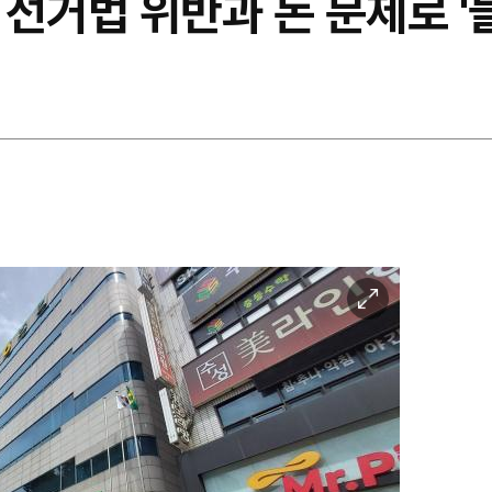
선거법 위반과 돈 문제로 '
이
미
지
확
대