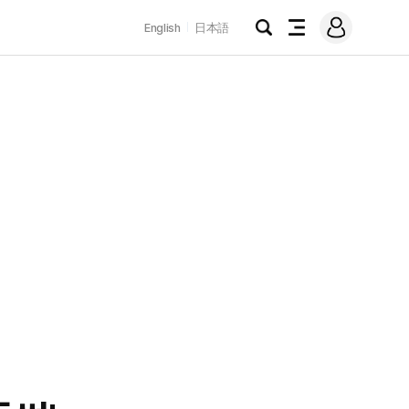
로
English
日本語
그
검
전
인
색
체
메
뉴