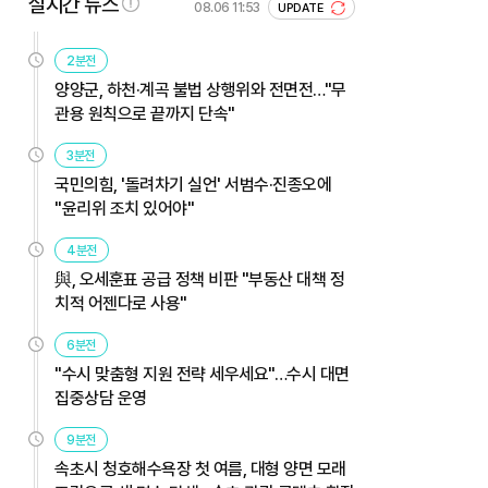
실시간 뉴스
08.06 11:53
UPDATE
2분전
양양군, 하천·계곡 불법 상행위와 전면전…"무
관용 원칙으로 끝까지 단속"
3분전
국민의힘, '돌려차기 실언' 서범수·진종오에
"윤리위 조치 있어야"
4분전
與, 오세훈표 공급 정책 비판 "부동산 대책 정
치적 어젠다로 사용"
6분전
"수시 맞춤형 지원 전략 세우세요"…수시 대면
집중상담 운영
9분전
속초시 청호해수욕장 첫 여름, 대형 양면 모래