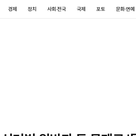
경제
정치
사회·전국
국제
포토
문화·연예