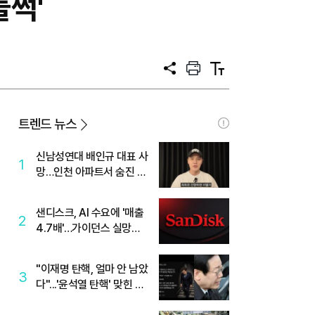
들썩'
공
프
텍
유
린
스
트
트
크
기
트렌드 뉴스
신남성연대 배인규 대표 사
1
망…인천 아파트서 숨진 채
발견
샌디스크, AI 수요에 '매출
2
4.7배'…가이던스 실망에
'주가는 하락'
"이재명 탄핵, 얼마 안 남았
3
다"...'윤석열 탄핵' 맞힌 무
당, '성지글' 등장