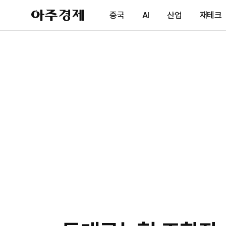
아
중국
AI
산업
재테크
주
경
제