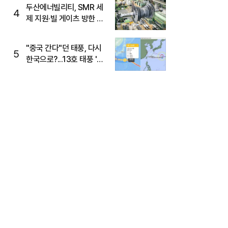
두산에너빌리티, SMR 세
4
제 지원·빌 게이츠 방한 기
대에 5%대 강세
"중국 간다"던 태풍, 다시
5
한국으로?...13호 태풍 '돌
핀' 방향 급전환