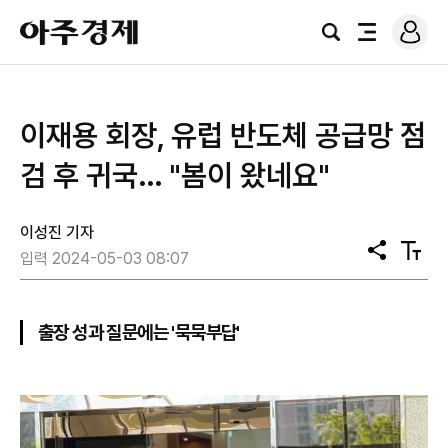
로
아
그
검
전
주
인
색
체
경
메
제
뉴
이재용 회장, 유럽 반도체 공급망 점
검 후 귀국… "봄이 왔네요"
이성진 기자
공
텍
입력 2024-05-03 08:07
유
스
트
크
기
출장 성과 질문에는 '묵묵부답'