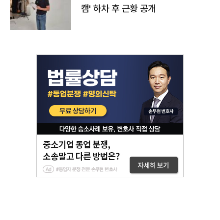
캠' 하차 후 근황 공개