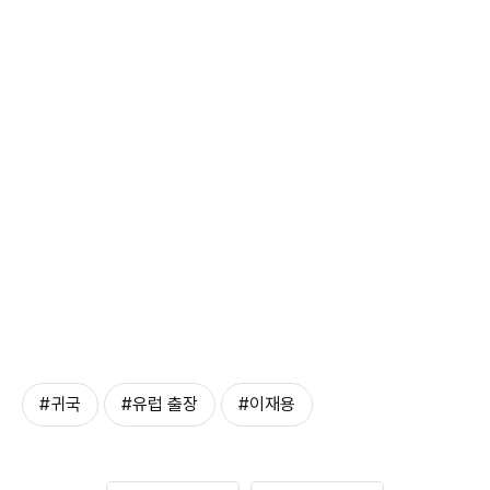
#귀국
#유럽 출장
#이재용