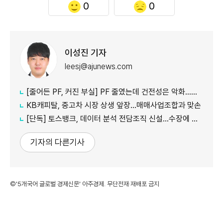
0
0
이성진 기자
leesj@ajunews.com
[줄어든 PF, 커진 부실] PF 줄였는데 건전성은 악화…저축은행·상호금융 '경고등'
KB캐피탈, 중고차 시장 상생 앞장…매매사업조합과 맞손
[단독] 토스뱅크, 데이터 분석 전담조직 신설…수장에 카카오 출신 선임
기자의 다른기사
©'5개국어 글로벌 경제신문' 아주경제. 무단전재·재배포 금지