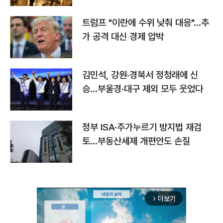
트럼프 "이란에 수위 낮춰 대응"…추
가 공격 대신 경제 압박
김민석, 강원·경북서 정청래에 신
승…부울경·대구 제외 모두 웃었다
정부 ISA·주가누르기 방지법 재검
토…부동산세제 개편안도 손질
더보기
arrow_forward_ios