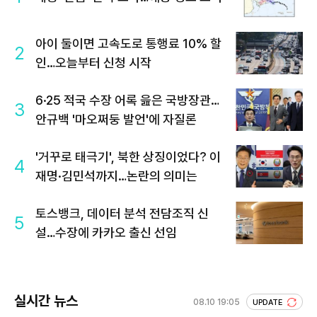
아이 둘이면 고속도로 통행료 10% 할
2
인…오늘부터 신청 시작
6·25 적국 수장 어록 읊은 국방장관…
3
안규백 '마오쩌둥 발언'에 자질론
'거꾸로 태극기', 북한 상징이었다? 이
4
재명·김민석까지…논란의 의미는
토스뱅크, 데이터 분석 전담조직 신
5
설…수장에 카카오 출신 선임
실시간 뉴스
08.10 19:05
UPDATE