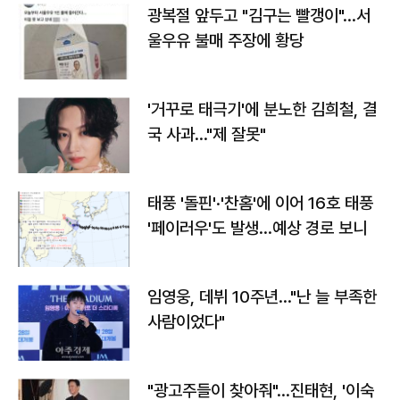
광복절 앞두고 "김구는 빨갱이"…서
울우유 불매 주장에 황당
'거꾸로 태극기'에 분노한 김희철, 결
국 사과…"제 잘못"
태풍 '돌핀'·'찬홈'에 이어 16호 태풍
'페이러우'도 발생…예상 경로 보니
임영웅, 데뷔 10주년…"난 늘 부족한
사람이었다"
"광고주들이 찾아줘"…진태현, '이숙