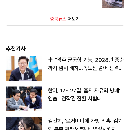
중국뉴스
더보기
추천기사
李 "광주 군공항 기능, 2028년 중순
까지 임시 배치…속도전 넘어 전격
전"
한미, 17∼27일 '을지 자유의 방패'
연습…전작권 전환 시험대
김건희, '로저비비에 가방 의혹' 김기
현 부부 재판서 "범죄 연상시키지 말