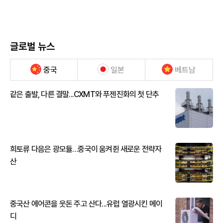
글로벌 뉴스
중국
일본
베트남
같은 출발, 다른 결말...CXMT와 푸젠진화의 첫 단추
희토류 다음은 광모듈…중국이 움켜쥔 새로운 전략자
산
중국산 에어콘을 웃돈 주고 산다...유럽 열광시킨 메이
디