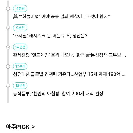
4분전
與 "'하늘이법' 여야 공동 발의 괜찮아…그것이 협치"
9분전
'캐시딜' 캐시워크 돈 버는 퀴즈, 정답은?
14분전
관세전쟁 '엔드게임' 윤곽 나오나…한국 新통상정책 교두보 활
용해야
17분전
섬유패션 글로벌 경쟁력 키운다…산업부 15개 과제 180억 지
원
18분전
농식품부, '천원의 아침밥' 참여 200개 대학 선정
아주PICK >