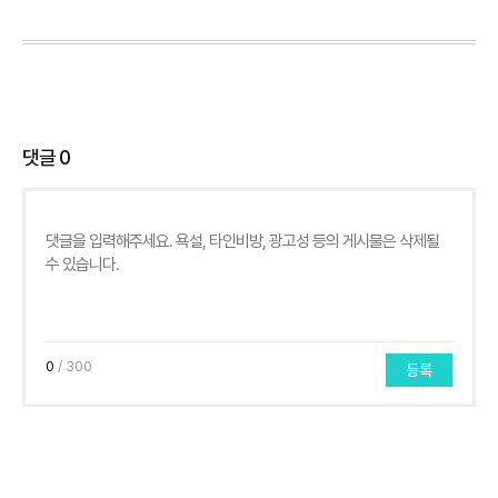
댓글
0
0
/ 300
등록