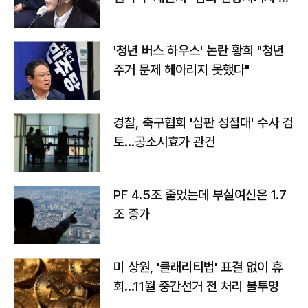
라"
'청년 버스 하우스' 논란 황희 "청년
주거 문제 헤아리지 못했다"
경찰, 축구협회 '심판 성접대' 수사 검
토…공소시효가 관건
PF 4.5조 줄었는데 부실여신은 1.7
조 증가
미 상원, '클래리티법' 표결 없이 휴
회…11월 중간선거 전 처리 불투명