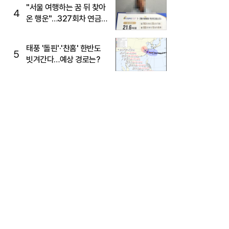
"서울 여행하는 꿈 뒤 찾아
4
온 행운"…327회차 연금
복권720+ 당첨번호조회
주목
태풍 '돌핀'·'찬홈' 한반도
5
빗겨간다…예상 경로는?