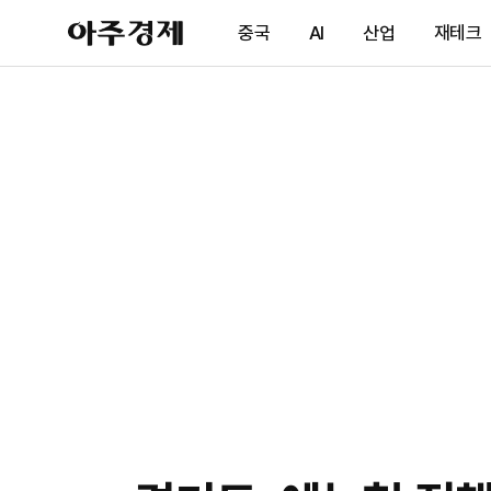
아
중국
AI
산업
재테크
주
경
제