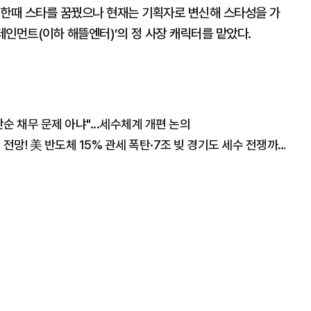
 한때 스타를 꿈꿨으나 현재는 기획자로 변신해 스타성을 가
테인먼트(이하 해뜰엔터)’의 정 사장 캐릭터를 맡았다.
 채무 문제 아냐"...세수체계 개편 논의
"폭락장에도 코스피 1만2천 간다" 월가의 충격 전망! 美 반도체 15% 관세 폭탄·7조 빚 경기도 세수 전쟁까지