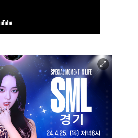
이
미
지
확
대