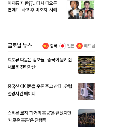
이재룡 재판行…다시 떠오른
연예계 '사고 후 미조치' 사례
글로벌 뉴스
중국
일본
베트남
희토류 다음은 광모듈…중국이 움켜쥔
새로운 전략자산
중국산 에어콘을 웃돈 주고 산다...유럽
열광시킨 메이디
스티븐 로치 '과거의 홍콩'은 끝났지만
'새로운 홍콩'은 진행중