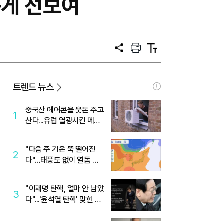
롭게 선보여
공
프
텍
유
린
스
트
트
크
기
트렌드 뉴스
중국산 에어콘을 웃돈 주고
1
산다...유럽 열광시킨 메이
디
"다음 주 기온 뚝 떨어진
2
다"…태풍도 없이 열돔 박
살 낸 '이것'
"이재명 탄핵, 얼마 안 남았
3
다"...'윤석열 탄핵' 맞힌 무
당, '성지글' 등장