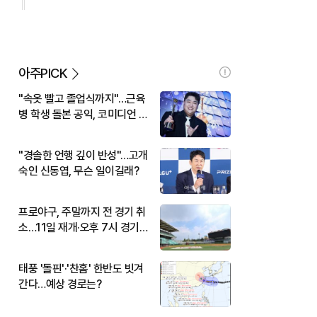
아주PICK
"속옷 빨고 졸업식까지"…근육
병 학생 돌본 공익, 코미디언 김
규원이었다
"경솔한 언행 깊이 반성"…고개
숙인 신동엽, 무슨 일이길래?
프로야구, 주말까지 전 경기 취
소…11일 재개·오후 7시 경기
시작
태풍 '돌핀'·'찬홈' 한반도 빗겨
간다…예상 경로는?