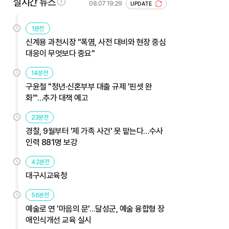
실시간 뉴스
08.07 19:29
UPDATE
1분전
신계용 과천시장 "폭염, 사전 대비와 현장 중심
대응이 무엇보다 중요"
14분전
구윤철 "청년·신혼부부 대출 규제 '핀셋 완
화'"…추가 대책 예고
23분전
경찰, 9월부터 '제 가족 사건' 못 맡는다…수사
인력 881명 보강
42분전
대구시교육청
56분전
예술로 연 '마음의 문'…달성군, 예술 융합형 장
애인식개선 교육 실시