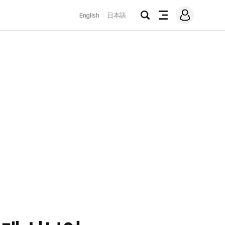
로
English
日本語
그
검
전
인
색
체
메
뉴