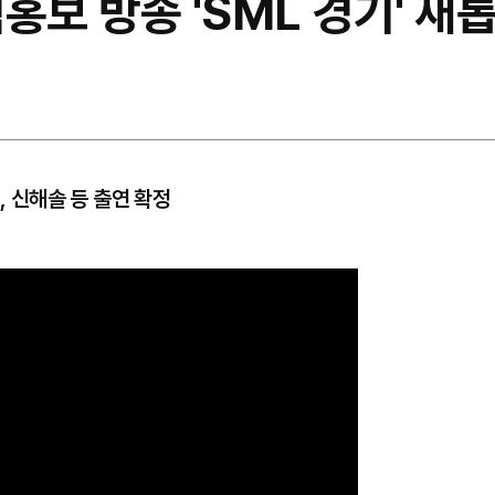
홍보 방송 'SML 경기' 새
, 신해솔 등 출연 확정