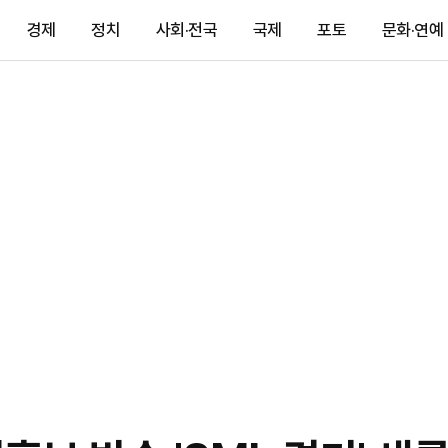
경제
정치
사회·전국
국제
포토
문화·연예