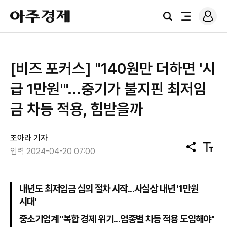
로
아
그
검
전
주
인
색
체
경
메
제
뉴
[비즈 포커스] "140원만 더하면 '시
급 1만원'"...중기가 불지핀 최저임
금 차등 적용, 힘받을까
조아라 기자
공
텍
입력 2024-04-20 07:00
유
스
트
크
기
내년도 최저임금 심의 절차 시작...사실상 내년 '1만원
시대'
중소기업계 "복합 경제 위기...업종별 차등 적용 도입해야"