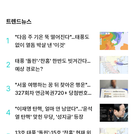
트렌드뉴스
"다음 주 기온 뚝 떨어진다"…태풍도
1
없이 열돔 박살 낸 '이것'
태풍 '돌핀'·'찬홈' 한반도 빗겨간다…
2
예상 경로는?
"서울 여행하는 꿈 뒤 찾아온 행운"…
3
327회차 연금복권720+ 당첨번호조
회 주목
"이재명 탄핵, 얼마 안 남았다"...'윤석
4
열 탄핵' 맞힌 무당, '성지글' 등장
13호 태풍 '돌핀'·15호 '찬홈' 현재 위