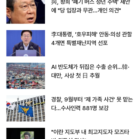
與, 황희 '폐기 버스 청년 주택' 제안
에 "당 입장과 무관…개인 의견"
李대통령, '호우피해' 안동·의성 관할
4개면 특별재난지역 선포
AI 반도체가 뒤집은 수출 순위…韓·
대만, 사상 첫 日 추월
경찰, 9월부터 '제 가족 사건' 못 맡는
다…수사인력 881명 보강
"이란 지도부 내 최고지도자 모즈타