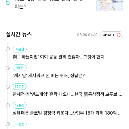
5
치는?
실시간 뉴스
08.09 04:19
UPDATE
4분전
與 "'하늘이법' 여야 공동 발의 괜찮아…그것이 협치"
9분전
'캐시딜' 캐시워크 돈 버는 퀴즈, 정답은?
14분전
관세전쟁 '엔드게임' 윤곽 나오나…한국 新통상정책 교두보 활
용해야
17분전
섬유패션 글로벌 경쟁력 키운다…산업부 15개 과제 180억 지
원
18분전