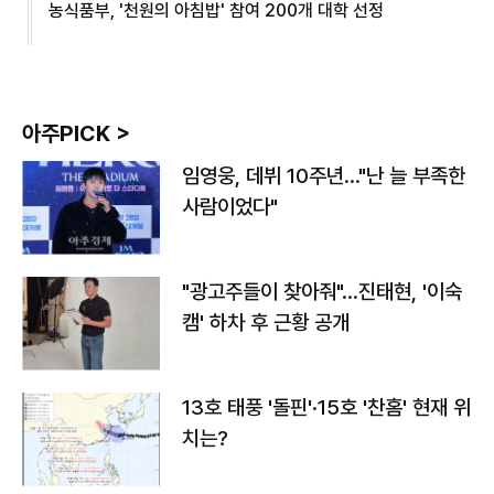
농식품부, '천원의 아침밥' 참여 200개 대학 선정
아주PICK >
임영웅, 데뷔 10주년…"난 늘 부족한
사람이었다"
"광고주들이 찾아줘"…진태현, '이숙
캠' 하차 후 근황 공개
13호 태풍 '돌핀'·15호 '찬홈' 현재 위
치는?