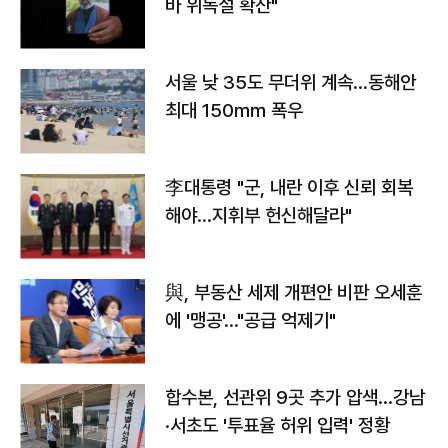
바 위독설 확산"
서울 낮 35도 무더위 계속…동해안
최대 150㎜ 폭우
李대통령 "군, 내란 이후 신뢰 회복
해야…지휘부 헌신해달라"
與, 부동산 세제 개편안 비판 오세훈
에 '맹공'…"공급 억제기"
합수본, 선관위 9곳 추가 압색…강남
·서초도 '투표율 허위 입력' 정황