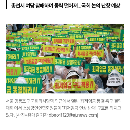
총선서 여당 참패하며 동력 떨어져...국회 논의 난항 예상
서울 영등포구 국회의사당역 인근에서 열린 '최저임금 동결 촉구 결의
대회'에서 소상공인연합회원들이 '최저임금 인상 반대' 구호를 외치고
있다. [사진=유대길 기자 dbeorlf123@ajunews.com]