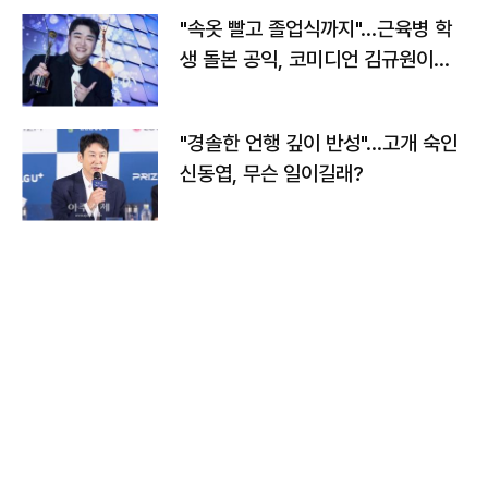
"속옷 빨고 졸업식까지"…근육병 학
생 돌본 공익, 코미디언 김규원이었
다
"경솔한 언행 깊이 반성"…고개 숙인
신동엽, 무슨 일이길래?