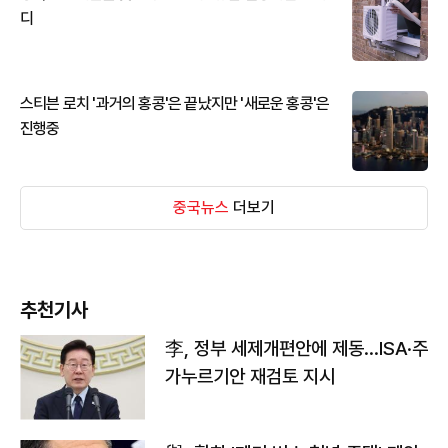
디
스티븐 로치 '과거의 홍콩'은 끝났지만 '새로운 홍콩'은
진행중
중국뉴스
더보기
추천기사
李, 정부 세제개편안에 제동…ISA·주
가누르기안 재검토 지시