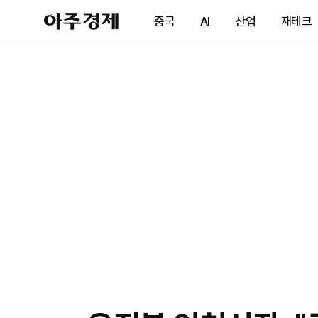
아
중국
AI
산업
재테크
주
경
제