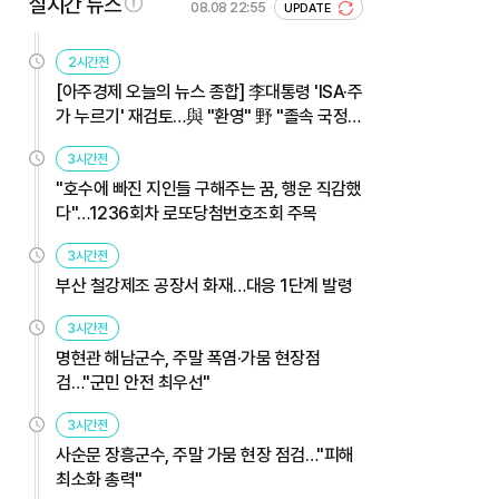
실시간 뉴스
08.08 22:55
UPDATE
2시간전
[아주경제 오늘의 뉴스 종합] 李대통령 'ISA·주
가 누르기' 재검토…與 "환영" 野 "졸속 국정"
外
3시간전
"호수에 빠진 지인들 구해주는 꿈, 행운 직감했
다"…1236회차 로또당첨번호조회 주목
3시간전
부산 철강제조 공장서 화재…대응 1단계 발령
3시간전
명현관 해남군수, 주말 폭염·가뭄 현장점
검…"군민 안전 최우선"
3시간전
사순문 장흥군수, 주말 가뭄 현장 점검…"피해
최소화 총력"