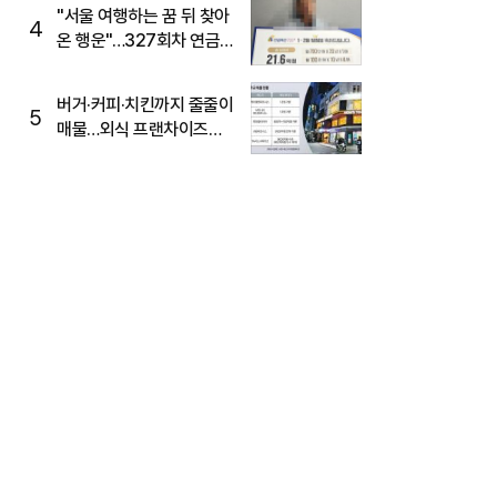
"서울 여행하는 꿈 뒤 찾아
4
온 행운"…327회차 연금
복권720+ 당첨번호조회
주목
버거·커피·치킨까지 줄줄이
5
매물…외식 프랜차이즈
M&A '활기'