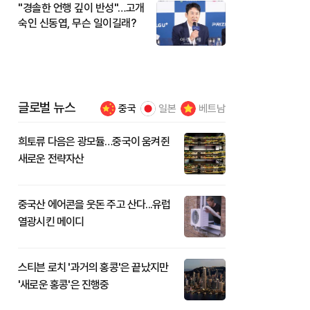
"경솔한 언행 깊이 반성"…고개
숙인 신동엽, 무슨 일이길래?
글로벌 뉴스
중국
일본
베트남
희토류 다음은 광모듈…중국이 움켜쥔
새로운 전략자산
중국산 에어콘을 웃돈 주고 산다...유럽
열광시킨 메이디
스티븐 로치 '과거의 홍콩'은 끝났지만
'새로운 홍콩'은 진행중