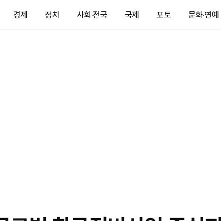
경제
정치
사회·전국
국제
포토
문화·연예