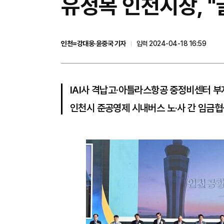
유정복 인천시장, 
인천=강대웅·윤중국 기자
입력 2024-04-18 16:59
IAI사 격납고·아틀라스항공 중정비센터 부
인천시 준공영제 시내버스 노·사 간 임금협