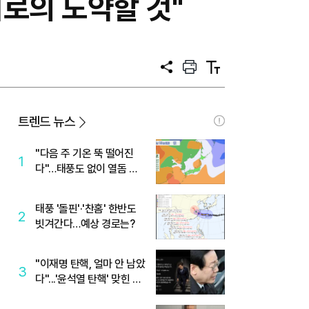
로의 도약할 것"
공
프
텍
유
린
스
트
트
크
기
트렌드 뉴스
"다음 주 기온 뚝 떨어진
1
다"…태풍도 없이 열돔 박
살 낸 '이것'
태풍 '돌핀'·'찬홈' 한반도
2
빗겨간다…예상 경로는?
"이재명 탄핵, 얼마 안 남았
3
다"...'윤석열 탄핵' 맞힌 무
당, '성지글' 등장