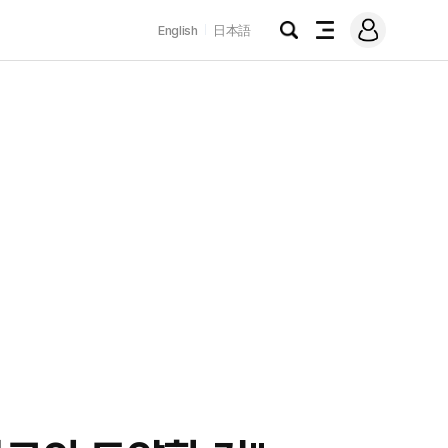
로
English
日本語
그
검
전
인
색
체
메
뉴