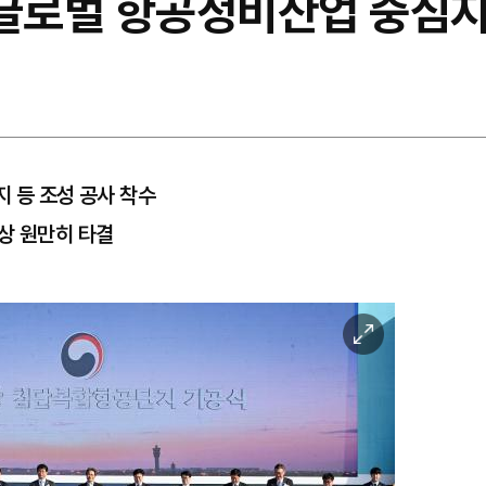
"글로벌 항공정비산업 중심지
지 등 조성 공사 착수
상 원만히 타결
이
미
지
확
대