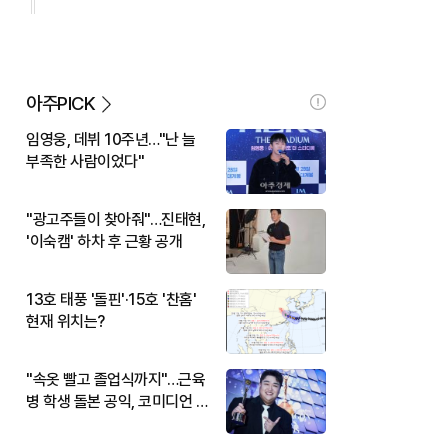
아주PICK
임영웅, 데뷔 10주년…"난 늘
부족한 사람이었다"
"광고주들이 찾아줘"…진태현,
'이숙캠' 하차 후 근황 공개
13호 태풍 '돌핀'·15호 '찬홈'
현재 위치는?
"속옷 빨고 졸업식까지"…근육
병 학생 돌본 공익, 코미디언 김
규원이었다