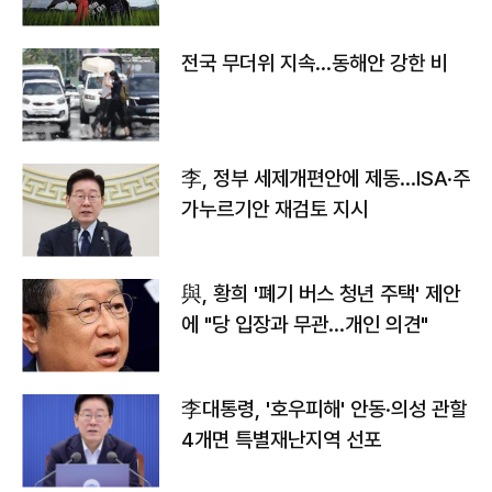
전국 무더위 지속…동해안 강한 비
李, 정부 세제개편안에 제동…ISA·주
가누르기안 재검토 지시
與, 황희 '폐기 버스 청년 주택' 제안
에 "당 입장과 무관…개인 의견"
李대통령, '호우피해' 안동·의성 관할
4개면 특별재난지역 선포