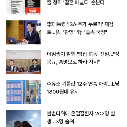
출·청약 '결혼 페널티' 손본다
李대통령 'ISA·주가 누르기' 재검
토…與 "환영" 野 "졸속 국정"
이임생이 밝힌 '빵집 회동' 전말…"정
몽규, 홍명보로 하라 지시"
주유소 기름값 12주 연속 하락…L당
1800원대 유지
불볕더위에 온열질환자 202명 발
생…3명 숨져