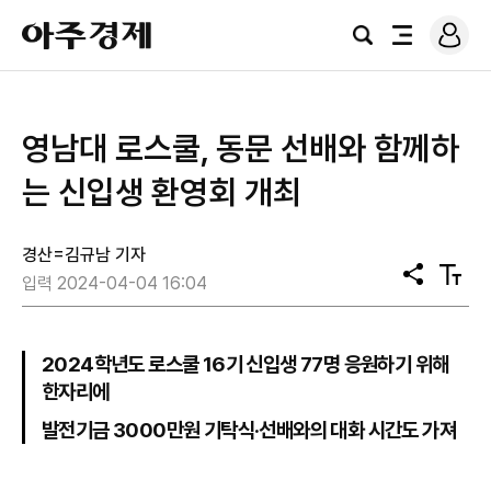
로
아
그
검
전
주
인
색
체
경
메
제
뉴
영남대 로스쿨, 동문 선배와 함께하
는 신입생 환영회 개최
경산=김규남 기자
공
텍
입력 2024-04-04 16:04
유
스
트
크
기
2024학년도 로스쿨 16기 신입생 77명 응원하기 위해
한자리에
발전기금 3000만원 기탁식·선배와의 대화 시간도 가져