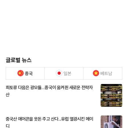
글로벌 뉴스
중국
일본
베트남
희토류 다음은 광모듈…중국이 움켜쥔 새로운 전략자
산
중국산 에어콘을 웃돈 주고 산다...유럽 열광시킨 메이
디