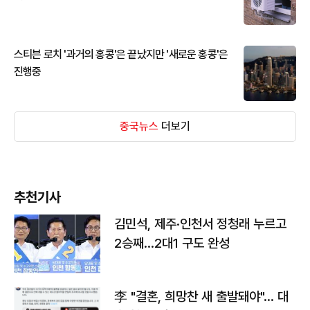
스티븐 로치 '과거의 홍콩'은 끝났지만 '새로운 홍콩'은
진행중
중국뉴스
더보기
추천기사
김민석, 제주·인천서 정청래 누르고
2승째…2대1 구도 완성
李 "결혼, 희망찬 새 출발돼야"… 대