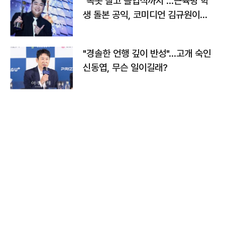
"속옷 빨고 졸업식까지"…근육병 학
생 돌본 공익, 코미디언 김규원이었
다
"경솔한 언행 깊이 반성"…고개 숙인
신동엽, 무슨 일이길래?