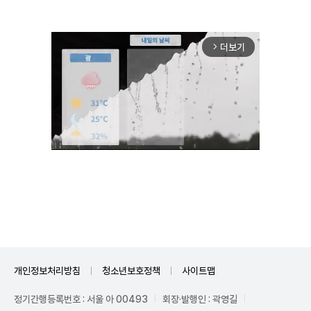
더보기
arrow_forward_ios
Unmute
개인정보처리방침
청소년보호정책
사이트맵
정기간행등록번호 : 서울 아 00493
회장·발행인 : 곽영길