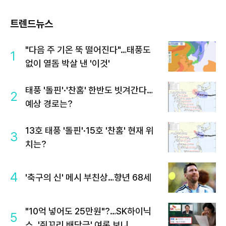
트렌드뉴스
"다음 주 기온 뚝 떨어진다"…태풍도
1
없이 열돔 박살 낸 '이것'
태풍 '돌핀'·'찬홈' 한반도 빗겨간다…
2
예상 경로는?
13호 태풍 '돌핀'·15호 '찬홈' 현재 위
3
치는?
4
'축구의 신' 메시 부친상…향년 68세
"10억 넣어도 25만원"?…SK하이닉
5
스, '쥐꼬리 배당금' 여론 보니