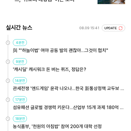
실시간 뉴스
08.09 15:41
UPDATE
4분전
與 "'하늘이법' 여야 공동 발의 괜찮아…그것이 협치"
9분전
'캐시딜' 캐시워크 돈 버는 퀴즈, 정답은?
14분전
관세전쟁 '엔드게임' 윤곽 나오나…한국 新통상정책 교두보 활
용해야
17분전
섬유패션 글로벌 경쟁력 키운다…산업부 15개 과제 180억 지
원
18분전
농식품부, '천원의 아침밥' 참여 200개 대학 선정