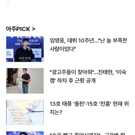
아주PICK >
임영웅, 데뷔 10주년…"난 늘 부족한
사람이었다"
"광고주들이 찾아줘"…진태현, '이숙
캠' 하차 후 근황 공개
13호 태풍 '돌핀'·15호 '찬홈' 현재 위
치는?