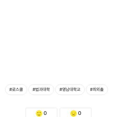
#로스쿨
#법과대학
#영남대학교
#최외출
0
0