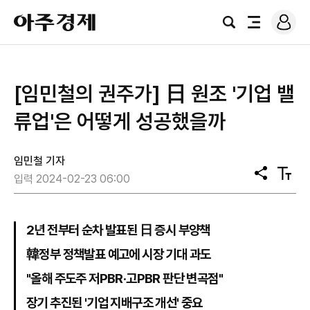
로
아
그
검
전
주
인
색
체
경
메
제
뉴
[임민철의 권주가] 日 원조 '기업 밸
류업'은 어떻게 성공했을까
임민철 기자
공
텍
입력 2024-02-23 06:00
유
스
트
크
기
2년 전부터 순차 발표된 日 증시 부양책
韓정부 정책발표 예고에 시장 기대 과도
"올해 주도주 저PBR·고PBR 판단 변곡점"
장기 추진된 '기업 지배구조 개선' 중요