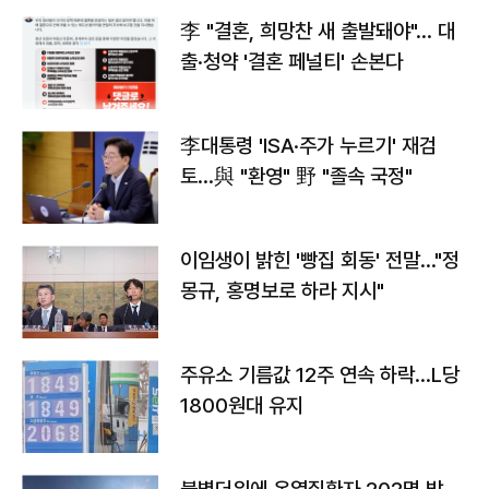
李 "결혼, 희망찬 새 출발돼야"… 대
출·청약 '결혼 페널티' 손본다
李대통령 'ISA·주가 누르기' 재검
토…與 "환영" 野 "졸속 국정"
이임생이 밝힌 '빵집 회동' 전말…"정
몽규, 홍명보로 하라 지시"
주유소 기름값 12주 연속 하락…L당
1800원대 유지