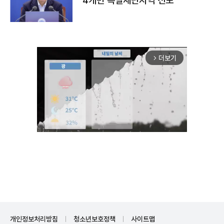
4개면 특별재난지역 선포
더보기
arrow_forward_ios
Unmute
개인정보처리방침
청소년보호정책
사이트맵