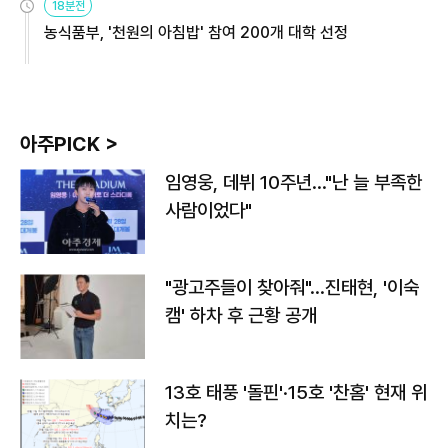
18분전
농식품부, '천원의 아침밥' 참여 200개 대학 선정
아주PICK >
임영웅, 데뷔 10주년…"난 늘 부족한
사람이었다"
"광고주들이 찾아줘"…진태현, '이숙
캠' 하차 후 근황 공개
13호 태풍 '돌핀'·15호 '찬홈' 현재 위
치는?