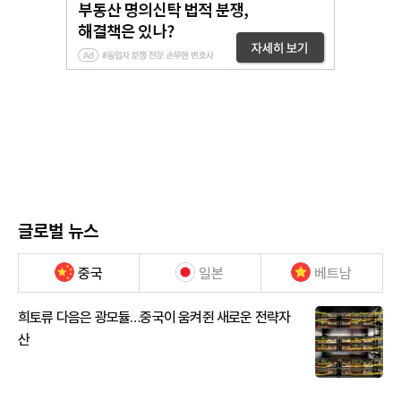
글로벌 뉴스
중국
일본
베트남
희토류 다음은 광모듈…중국이 움켜쥔 새로운 전략자
산