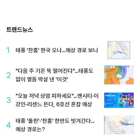
트렌드뉴스
1
태풍 '찬홈' 한국 오나…예상 경로 보니
"다음 주 기온 뚝 떨어진다"…태풍도
2
없이 열돔 박살 낸 '이것'
"오늘 저녁 상암 피하세요"…맨시티·이
3
강인·리센느 뜬다, 6호선 혼잡 예상
태풍 '돌핀'·'찬홈' 한반도 빗겨간다…
4
예상 경로는?