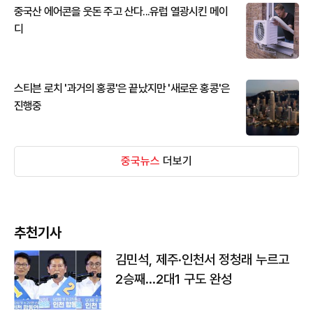
중국산 에어콘을 웃돈 주고 산다...유럽 열광시킨 메이
디
스티븐 로치 '과거의 홍콩'은 끝났지만 '새로운 홍콩'은
진행중
중국뉴스
더보기
추천기사
김민석, 제주·인천서 정청래 누르고
2승째…2대1 구도 완성