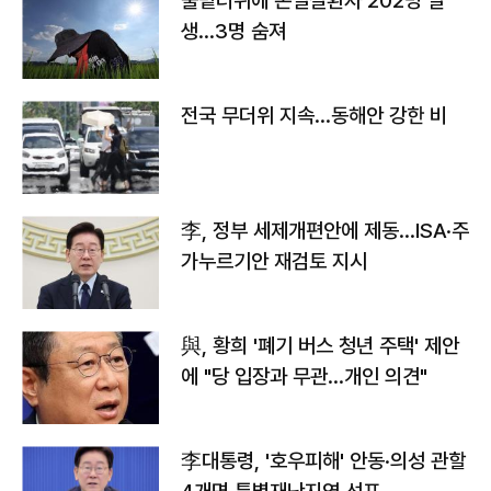
불볕더위에 온열질환자 202명 발
생…3명 숨져
전국 무더위 지속…동해안 강한 비
李, 정부 세제개편안에 제동…ISA·주
가누르기안 재검토 지시
與, 황희 '폐기 버스 청년 주택' 제안
에 "당 입장과 무관…개인 의견"
李대통령, '호우피해' 안동·의성 관할