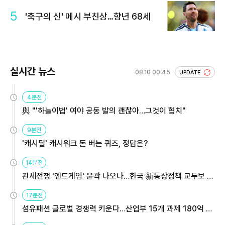
5
'축구의 신' 메시 부친상…향년 68세
실시간 뉴스
08.10 00:45
UPDATE
4분전
與 "'하늘이법' 여야 공동 발의 괜찮아…그것이 협치"
9분전
'캐시딜' 캐시워크 돈 버는 퀴즈, 정답은?
14분전
관세전쟁 '엔드게임' 윤곽 나오나…한국 新통상정책 교두보 활
용해야
17분전
섬유패션 글로벌 경쟁력 키운다…산업부 15개 과제 180억 지
원