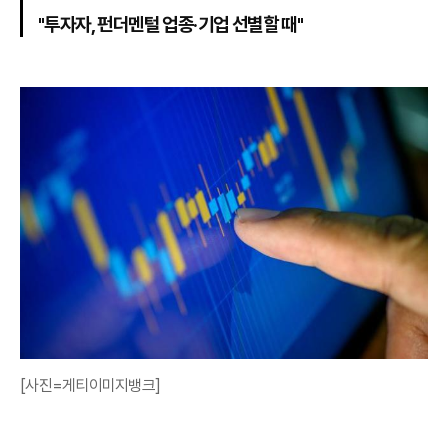
"투자자, 펀더멘털 업종·기업 선별할 때"
[사진=게티이미지뱅크]