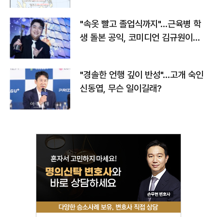
"속옷 빨고 졸업식까지"…근육병 학
생 돌본 공익, 코미디언 김규원이었
다
"경솔한 언행 깊이 반성"…고개 숙인
신동엽, 무슨 일이길래?