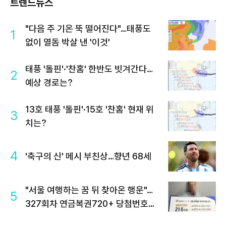
트렌드뉴스
"다음 주 기온 뚝 떨어진다"…태풍도
1
없이 열돔 박살 낸 '이것'
태풍 '돌핀'·'찬홈' 한반도 빗겨간다…
2
예상 경로는?
13호 태풍 '돌핀'·15호 '찬홈' 현재 위
3
치는?
4
'축구의 신' 메시 부친상…향년 68세
"서울 여행하는 꿈 뒤 찾아온 행운"…
5
327회차 연금복권720+ 당첨번호조
회 주목