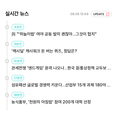
실시간 뉴스
08.09 13:49
UPDATE
4분전
與 "'하늘이법' 여야 공동 발의 괜찮아…그것이 협치"
9분전
'캐시딜' 캐시워크 돈 버는 퀴즈, 정답은?
14분전
관세전쟁 '엔드게임' 윤곽 나오나…한국 新통상정책 교두보 활
용해야
17분전
섬유패션 글로벌 경쟁력 키운다…산업부 15개 과제 180억 지
원
18분전
농식품부, '천원의 아침밥' 참여 200개 대학 선정