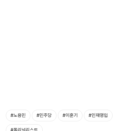
#노용민
#민주당
#이훈기
#인재영입
#폴리널리스트