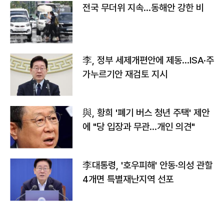
전국 무더위 지속…동해안 강한 비
李, 정부 세제개편안에 제동…ISA·주
가누르기안 재검토 지시
與, 황희 '폐기 버스 청년 주택' 제안
에 "당 입장과 무관…개인 의견"
李대통령, '호우피해' 안동·의성 관할
4개면 특별재난지역 선포