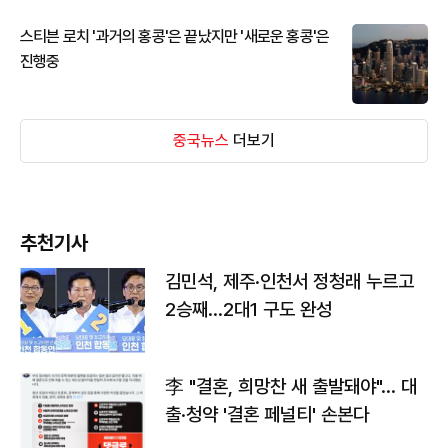
스티븐 로치 '과거의 홍콩'은 끝났지만 '새로운 홍콩'은
진행중
중국뉴스
더보기
추천기사
김민석, 제주·인천서 정청래 누르고
2승째…2대1 구도 완성
李 "결혼, 희망찬 새 출발돼야"… 대
출·청약 '결혼 페널티' 손본다