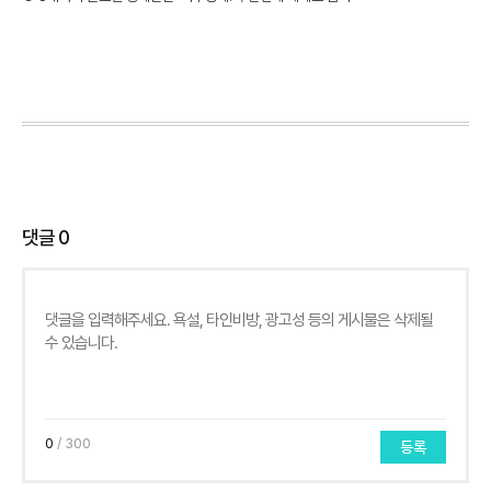
댓글
0
0
/ 300
등록