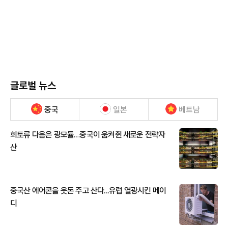
글로벌 뉴스
중국
일본
베트남
희토류 다음은 광모듈…중국이 움켜쥔 새로운 전략자
산
중국산 에어콘을 웃돈 주고 산다...유럽 열광시킨 메이
디