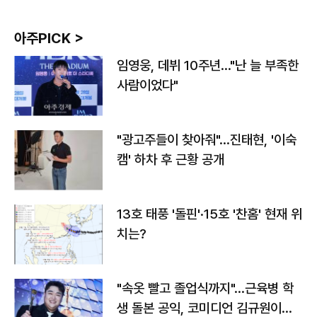
아주PICK >
임영웅, 데뷔 10주년…"난 늘 부족한
사람이었다"
"광고주들이 찾아줘"…진태현, '이숙
캠' 하차 후 근황 공개
13호 태풍 '돌핀'·15호 '찬홈' 현재 위
치는?
"속옷 빨고 졸업식까지"…근육병 학
생 돌본 공익, 코미디언 김규원이었