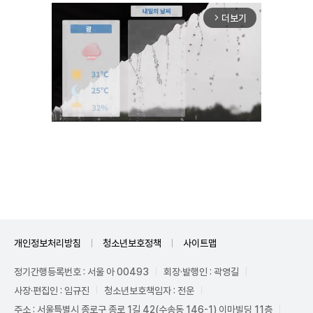
더보기
arrow_forward_ios
Unmute
개인정보처리방침
청소년보호정책
사이트맵
정기간행등록번호 : 서울 아 00493
회장·발행인 : 곽영길
사장·편집인 : 임규진
청소년보호책임자 : 전운
주소 : 서울특별시 종로구 종로 1길 42(수송동 146-1) 이마빌딩 11층