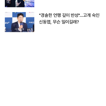
다
"경솔한 언행 깊이 반성"…고개 숙인
신동엽, 무슨 일이길래?