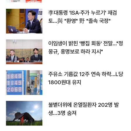
李대통령 'ISA·주가 누르기' 재검
토…與 "환영" 野 "졸속 국정"
이임생이 밝힌 '빵집 회동' 전말…"정
몽규, 홍명보로 하라 지시"
주유소 기름값 12주 연속 하락…L당
1800원대 유지
불볕더위에 온열질환자 202명 발
생…3명 숨져