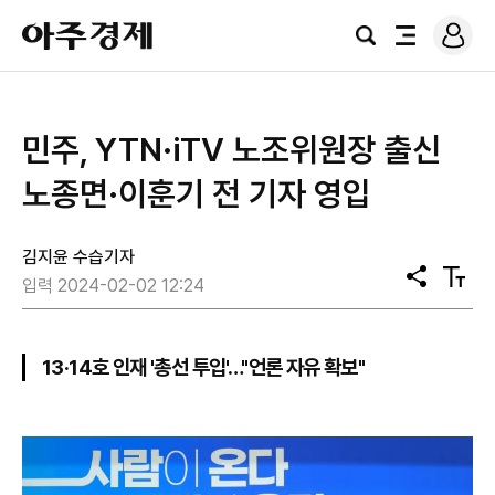
로
아
그
검
전
주
인
색
체
경
메
제
뉴
민주, YTN·iTV 노조위원장 출신
노종면·이훈기 전 기자 영입
김지윤 수습기자
공
텍
입력 2024-02-02 12:24
유
스
트
크
기
13·14호 인재 '총선 투입'…"언론 자유 확보"