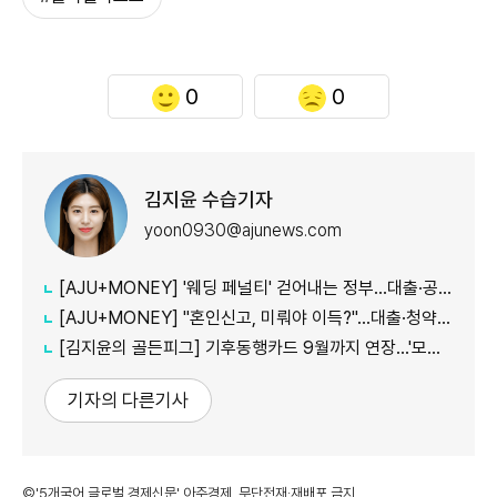
0
0
김지윤 수습기자
yoon0930@ajunews.com
[AJU+MONEY] '웨딩 페널티' 걷어내는 정부…대출·공공임대 불이익 줄인다
[AJU+MONEY] "혼인신고, 미뤄야 이득?"…대출·청약·세금 따져보니
[김지윤의 골든피그] 기후동행카드 9월까지 연장…'모두의카드' 갈아탈 땐 혜택 따져야
기자의 다른기사
©'5개국어 글로벌 경제신문' 아주경제. 무단전재·재배포 금지