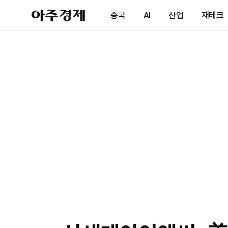
아
중국
AI
산업
재테크
주
경
제