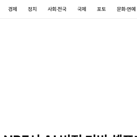
경제
정치
사회·전국
국제
포토
문화·연예