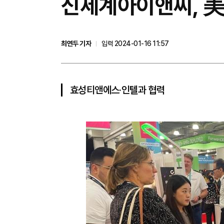
신세계아이앤씨, 美 
최연두 기자
입력 2024-01-16 11:57
효성티앤에스·인텔과 협력