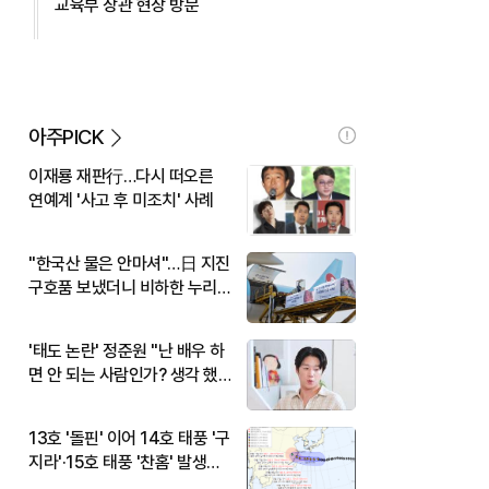
교육부 장관 현장 방문
아주PICK
이재룡 재판行…다시 떠오른
연예계 '사고 후 미조치' 사례
"한국산 물은 안마셔"…日 지진
구호품 보냈더니 비하한 누리
꾼
'태도 논란' 정준원 "난 배우 하
면 안 되는 사람인가? 생각 했
다"
13호 '돌핀' 이어 14호 태풍 '구
지라'·15호 태풍 '찬홈' 발생…
현재 위치와 이동경로는?