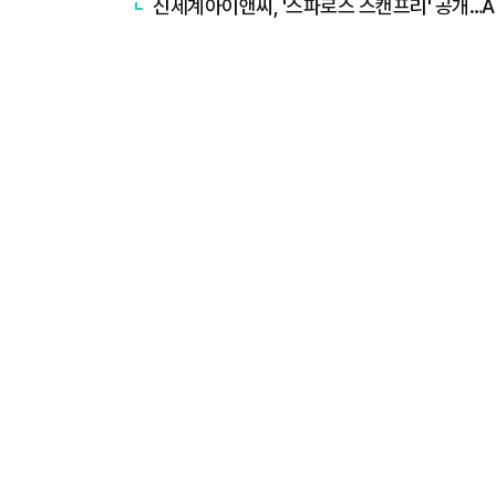
신세계아이앤씨, '스파로스 스캔프리' 공개…A