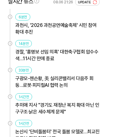
실시간 뉴스
08.06 21:26
UPDATE
6분전
과천시, '2026 과천공연예술축제' 시민 참여
확대 추진
14분전
경찰, '홍명보 선임 의혹' 대한축구협회 압수수
색…11시간 만에 종료
33분전
구광모-젠슨황, 美 실리콘밸리서 다음주 회
동…로봇·피지컬AI 협력 논의
1시간전
추미애 지사 "경기도 재정난 복지 확대 아닌 인
구구조·낡은 세수체계 문제"
1시간전
논산시 '단비돌봄터' 전국 돌봄 모델로…최교진