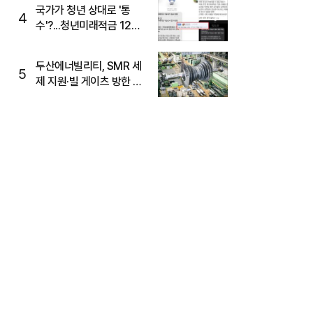
국가가 청년 상대로 '통
4
수'?...청년미래적금 12%
준다더니 "응, 오류야"
두산에너빌리티, SMR 세
5
제 지원·빌 게이츠 방한 기
대에 5%대 강세