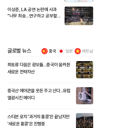
이상준, LA 공연 논란에 사과
"너무 죄송…연구하고 공부할
것"
글로벌 뉴스
중국
일본
베트남
희토류 다음은 광모듈…중국이 움켜쥔
새로운 전략자산
중국산 에어콘을 웃돈 주고 산다...유럽
열광시킨 메이디
스티븐 로치 '과거의 홍콩'은 끝났지만
'새로운 홍콩'은 진행중