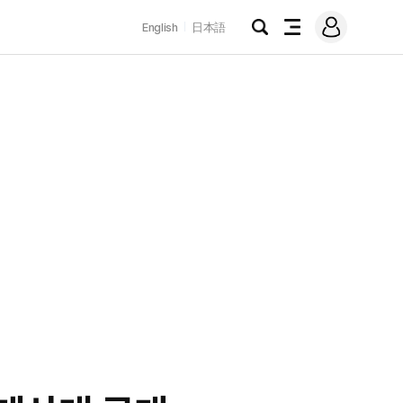
로
English
日本語
그
검
전
인
색
체
메
뉴