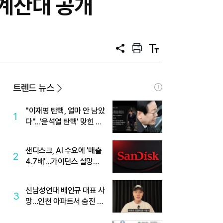
프계산대 공개
공
프
텍
유
린
스
트
트
크
기
트렌드 뉴스
"이재명 탄핵, 얼마 안 남았
1
다"...'윤석열 탄핵' 맞힌 무
당, '성지글' 등장
샌디스크, AI 수요에 '매출
2
4.7배'…가이던스 실망에
'주가는 하락'
신남성연대 배인규 대표 사
3
망…인천 아파트서 숨진 채
발견