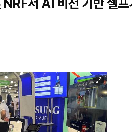
NRF서 AI 비전 기반 셀
이
미
지
확
대