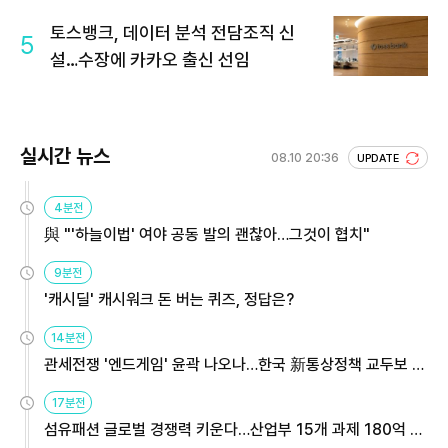
토스뱅크, 데이터 분석 전담조직 신
5
설…수장에 카카오 출신 선임
실시간 뉴스
08.10 20:36
UPDATE
4분전
與 "'하늘이법' 여야 공동 발의 괜찮아…그것이 협치"
9분전
'캐시딜' 캐시워크 돈 버는 퀴즈, 정답은?
14분전
관세전쟁 '엔드게임' 윤곽 나오나…한국 新통상정책 교두보 활
용해야
17분전
섬유패션 글로벌 경쟁력 키운다…산업부 15개 과제 180억 지