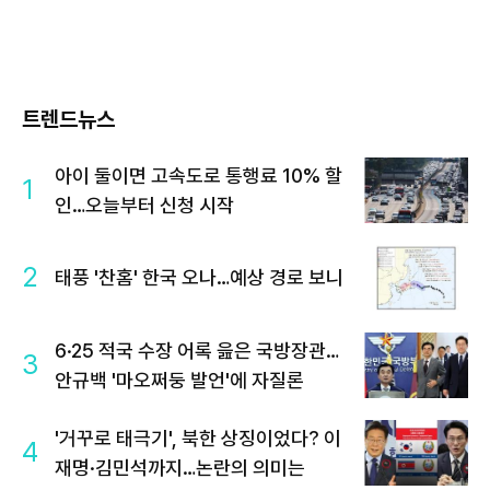
트렌드뉴스
아이 둘이면 고속도로 통행료 10% 할
1
인…오늘부터 신청 시작
2
태풍 '찬홈' 한국 오나…예상 경로 보니
6·25 적국 수장 어록 읊은 국방장관…
3
안규백 '마오쩌둥 발언'에 자질론
'거꾸로 태극기', 북한 상징이었다? 이
4
재명·김민석까지…논란의 의미는