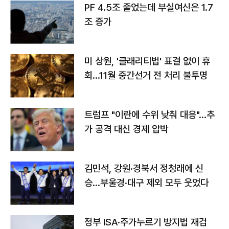
PF 4.5조 줄었는데 부실여신은 1.7
조 증가
미 상원, '클래리티법' 표결 없이 휴
회…11월 중간선거 전 처리 불투명
트럼프 "이란에 수위 낮춰 대응"…추
가 공격 대신 경제 압박
김민석, 강원·경북서 정청래에 신
승…부울경·대구 제외 모두 웃었다
정부 ISA·주가누르기 방지법 재검