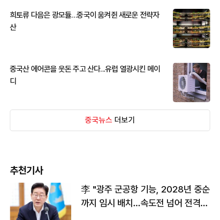
희토류 다음은 광모듈…중국이 움켜쥔 새로운 전략자
산
중국산 에어콘을 웃돈 주고 산다...유럽 열광시킨 메이
디
중국뉴스
더보기
추천기사
李 "광주 군공항 기능, 2028년 중순
까지 임시 배치…속도전 넘어 전격
전"