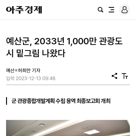
로
아
그
검
전
주
인
색
체
경
메
제
뉴
예산군, 2033년 1,000만 관광도
시 밑그림 나왔다
예산=허희만 기자
공
텍
입력 2023-12-13 09:48
유
스
트
크
기
군 관광종합개발계획 수립 용역 최종보고회 개최