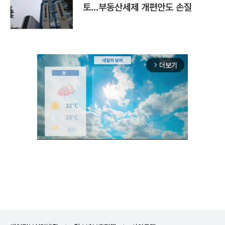
토…부동산세제 개편안도 손질
더보기
arrow_forward_ios
Unmute