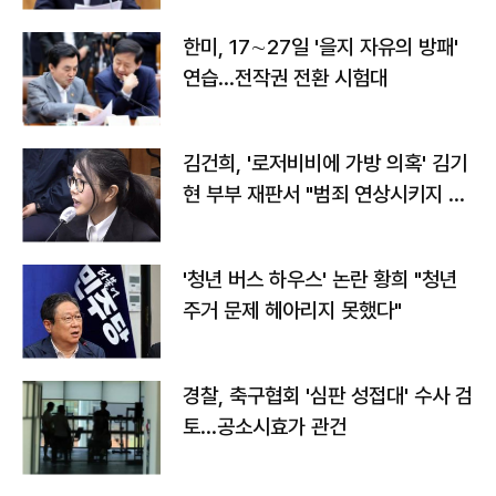
한미, 17∼27일 '을지 자유의 방패'
연습…전작권 전환 시험대
김건희, '로저비비에 가방 의혹' 김기
현 부부 재판서 "범죄 연상시키지 말
라"
'청년 버스 하우스' 논란 황희 "청년
주거 문제 헤아리지 못했다"
경찰, 축구협회 '심판 성접대' 수사 검
토…공소시효가 관건