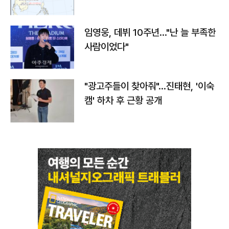
임영웅, 데뷔 10주년…"난 늘 부족한
사람이었다"
"광고주들이 찾아줘"…진태현, '이숙
캠' 하차 후 근황 공개