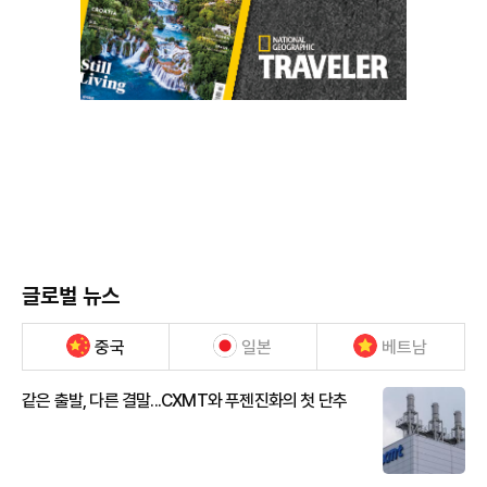
글로벌 뉴스
중국
일본
베트남
같은 출발, 다른 결말...CXMT와 푸젠진화의 첫 단추