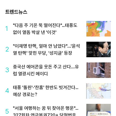
트렌드뉴스
"다음 주 기온 뚝 떨어진다"…태풍도
1
없이 열돔 박살 낸 '이것'
"이재명 탄핵, 얼마 안 남았다"...'윤석
2
열 탄핵' 맞힌 무당, '성지글' 등장
중국산 에어콘을 웃돈 주고 산다...유
3
럽 열광시킨 메이디
태풍 '돌핀'·'찬홈' 한반도 빗겨간다…
4
예상 경로는?
"서울 여행하는 꿈 뒤 찾아온 행운"…
5
327회차 연금복권720+ 당첨번호조