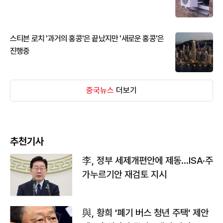
스티븐 로치 '과거의 홍콩'은 끝났지만 '새로운 홍콩'은
진행중
중국뉴스
더보기
추천기사
李, 정부 세제개편안에 제동…ISA·주
가누르기안 재검토 지시
與, 황희 '폐기 버스 청년 주택' 제안