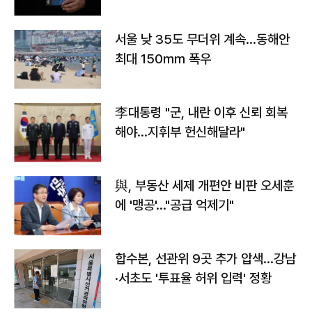
서울 낮 35도 무더위 계속…동해안
최대 150㎜ 폭우
李대통령 "군, 내란 이후 신뢰 회복
해야…지휘부 헌신해달라"
與, 부동산 세제 개편안 비판 오세훈
에 '맹공'…"공급 억제기"
합수본, 선관위 9곳 추가 압색…강남
·서초도 '투표율 허위 입력' 정황