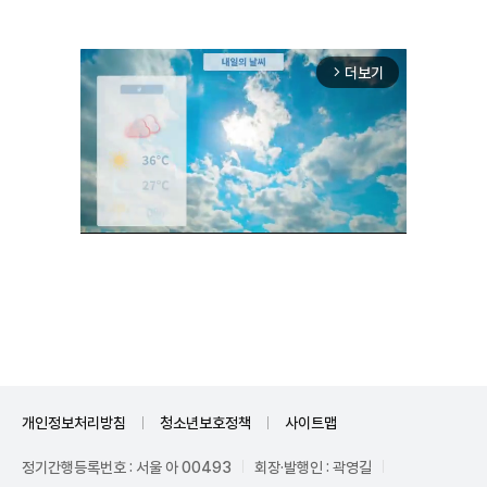
더보기
arrow_forward_ios
Unmute
개인정보처리방침
청소년보호정책
사이트맵
정기간행등록번호 : 서울 아 00493
회장·발행인 : 곽영길