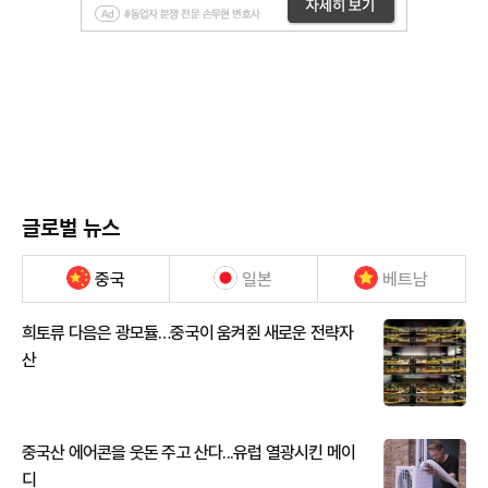
글로벌 뉴스
중국
일본
베트남
희토류 다음은 광모듈…중국이 움켜쥔 새로운 전략자
산
중국산 에어콘을 웃돈 주고 산다...유럽 열광시킨 메이
디