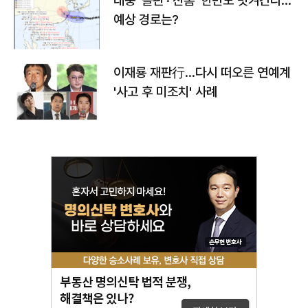
태풍 '돌핀'·'찬홈' 한반도 빗겨간다…
예상 경로는?
이재룡 재판行…다시 떠오른 연예계
'사고 후 미조치' 사례