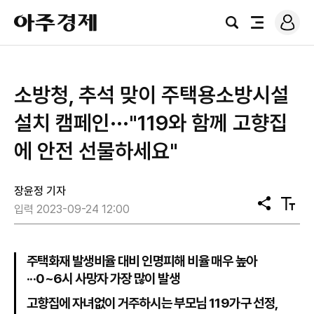
로
아
그
검
전
주
인
색
체
경
메
제
뉴
소방청, 추석 맞이 주택용소방시설
설치 캠페인···"119와 함께 고향집
에 안전 선물하세요"
장윤정 기자
공
텍
입력 2023-09-24 12:00
유
스
트
크
기
주택화재 발생비율 대비 인명피해 비율 매우 높아
···0~6시 사망자 가장 많이 발생
고향집에 자녀없이 거주하시는 부모님 119가구 선정,