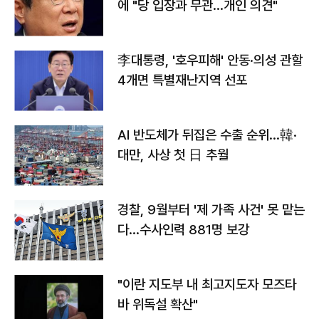
에 "당 입장과 무관…개인 의견"
李대통령, '호우피해' 안동·의성 관할
4개면 특별재난지역 선포
AI 반도체가 뒤집은 수출 순위…韓·
대만, 사상 첫 日 추월
경찰, 9월부터 '제 가족 사건' 못 맡는
다…수사인력 881명 보강
"이란 지도부 내 최고지도자 모즈타
바 위독설 확산"