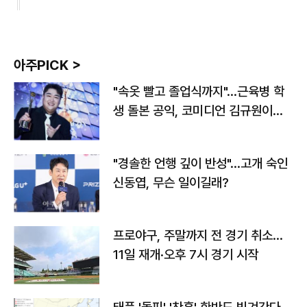
아주PICK >
"속옷 빨고 졸업식까지"…근육병 학
생 돌본 공익, 코미디언 김규원이었
다
"경솔한 언행 깊이 반성"…고개 숙인
신동엽, 무슨 일이길래?
프로야구, 주말까지 전 경기 취소…
11일 재개·오후 7시 경기 시작