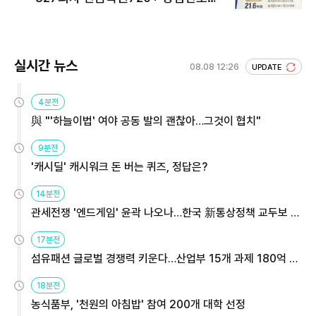
회 주목
실시간 뉴스
08.08 12:26
UPDATE
4분전
與 "'하늘이법' 여야 공동 발의 괜찮아…그것이 협치"
9분전
'캐시딜' 캐시워크 돈 버는 퀴즈, 정답은?
14분전
관세전쟁 '엔드게임' 윤곽 나오나…한국 新통상정책 교두보 활
용해야
17분전
섬유패션 글로벌 경쟁력 키운다…산업부 15개 과제 180억 지
원
18분전
농식품부, '천원의 아침밥' 참여 200개 대학 선정