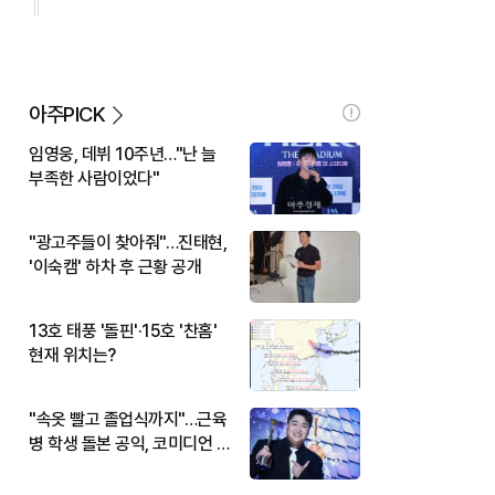
아주PICK
임영웅, 데뷔 10주년…"난 늘
부족한 사람이었다"
"광고주들이 찾아줘"…진태현,
'이숙캠' 하차 후 근황 공개
13호 태풍 '돌핀'·15호 '찬홈'
현재 위치는?
"속옷 빨고 졸업식까지"…근육
병 학생 돌본 공익, 코미디언 김
규원이었다