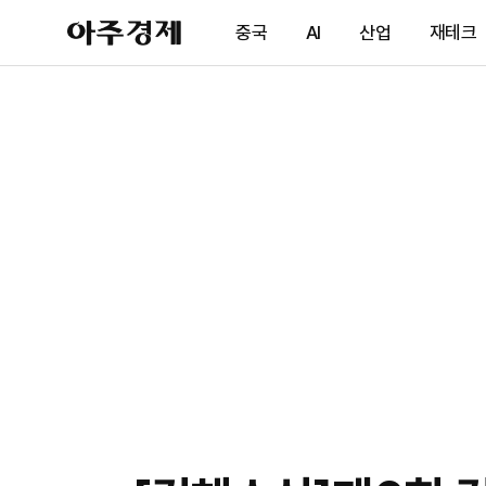
아
중국
AI
산업
재테크
주
경
제