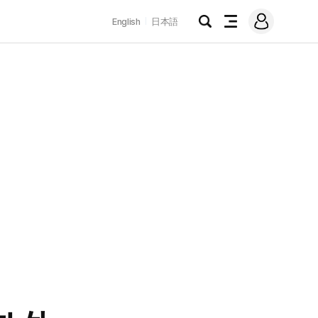
로
English
日本語
그
검
전
인
색
체
메
뉴