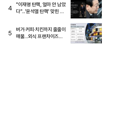
주목
"이재명 탄핵, 얼마 안 남았
4
다"...'윤석열 탄핵' 맞힌 무
당, '성지글' 등장
버거·커피·치킨까지 줄줄이
5
매물…외식 프랜차이즈
M&A '활기'