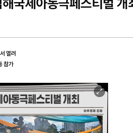
김해국제아동극페스티벌 개
장서 열려
등 참가
이
미
지
확
대