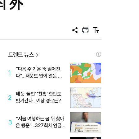
최 外
공
프
텍
유
린
스
트
트
크
기
트렌드 뉴스
"다음 주 기온 뚝 떨어진
1
다"…태풍도 없이 열돔 박
살 낸 '이것'
태풍 '돌핀'·'찬홈' 한반도
2
빗겨간다…예상 경로는?
"서울 여행하는 꿈 뒤 찾아
3
온 행운"…327회차 연금
복권720+ 당첨번호조회