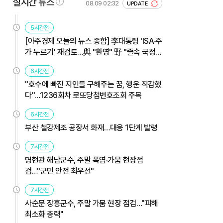
실시간 뉴스
08.09 02:32
UPDATE
5시간전
[아주경제 오늘의 뉴스 종합] 李대통령 'ISA·주
가 누르기' 재검토…與 "환영" 野 "졸속 국정"
外
6시간전
"호수에 빠진 지인들 구해주는 꿈, 행운 직감했
다"…1236회차 로또당첨번호조회 주목
6시간전
부산 철강제조 공장서 화재…대응 1단계 발령
7시간전
명현관 해남군수, 주말 폭염·가뭄 현장점
검…"군민 안전 최우선"
7시간전
사순문 장흥군수, 주말 가뭄 현장 점검…"피해
최소화 총력"