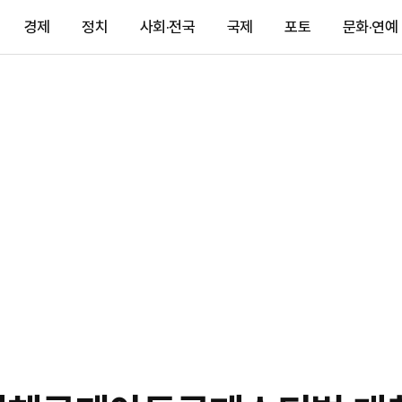
경제
정치
사회·전국
국제
포토
문화·연예