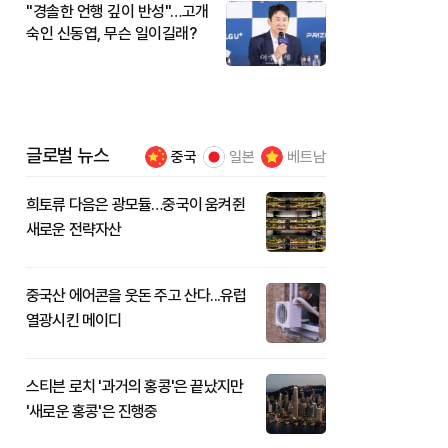
"경솔한 언행 깊이 반성"…고개
숙인 신동엽, 무슨 일이길래?
글로벌 뉴스
중국
일본
베트남
희토류 다음은 광모듈…중국이 움켜쥔
새로운 전략자산
중국산 에어콘을 웃돈 주고 산다...유럽
열광시킨 메이디
스티븐 로치 '과거의 홍콩'은 끝났지만
'새로운 홍콩'은 진행중