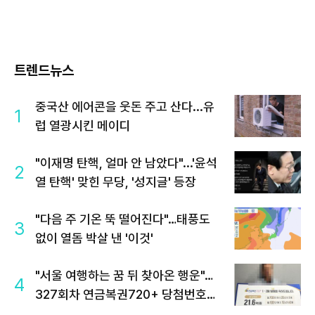
트렌드뉴스
중국산 에어콘을 웃돈 주고 산다...유
1
럽 열광시킨 메이디
"이재명 탄핵, 얼마 안 남았다"...'윤석
2
열 탄핵' 맞힌 무당, '성지글' 등장
"다음 주 기온 뚝 떨어진다"…태풍도
3
없이 열돔 박살 낸 '이것'
"서울 여행하는 꿈 뒤 찾아온 행운"…
4
327회차 연금복권720+ 당첨번호조
회 주목