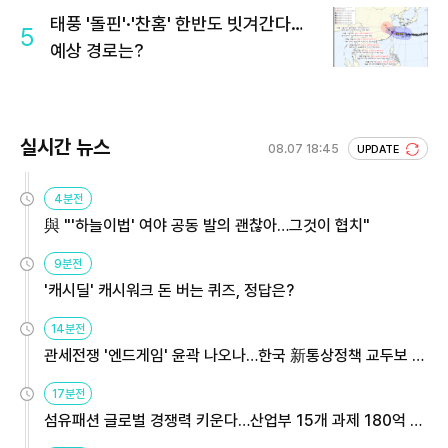
태풍 '돌핀'·'찬홈' 한반도 빗겨간다…
5
예상 경로는?
실시간 뉴스
08.07 18:45
UPDATE
4분전
與 "'하늘이법' 여야 공동 발의 괜찮아…그것이 협치"
9분전
'캐시딜' 캐시워크 돈 버는 퀴즈, 정답은?
14분전
관세전쟁 '엔드게임' 윤곽 나오나…한국 新통상정책 교두보 활
용해야
17분전
섬유패션 글로벌 경쟁력 키운다…산업부 15개 과제 180억 지
원