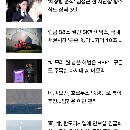
'채상병 순직' 임성근 전 사단장 항소
심도 징역 3년
현금 88조 쌓인 SK하이닉스, 국내
채권시장 '큰손' 됐다…최대 40조 투
자
"메모리 월 넘을 해법은 HBF"…구글
도 주목한 차세대 AI 메모리
이란·오만, 호르무즈 '중앙항로 통항'
추진…입항은 이란 관리
靑, 北 탄도미사일에 안보실 긴급회