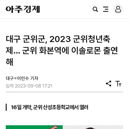
로
아
그
검
전
주
인
색
체
경
메
제
뉴
대구 군위군, 2023 군위청년축
제… 군위 화본역에 이솔로몬 출연
해
대구=이인수 기자
공
텍
입력 2023-09-08 17:21
유
스
트
크
기
16일 개막, 군위 산성초등학교에서 열려