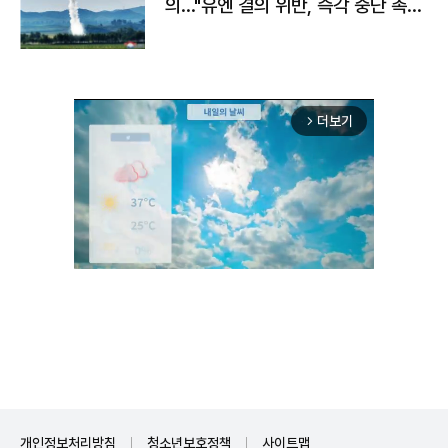
의…"유엔 결의 위반, 즉각 중단 촉
구"
더보기
arrow_forward_ios
Unmute
개인정보처리방침
청소년보호정책
사이트맵