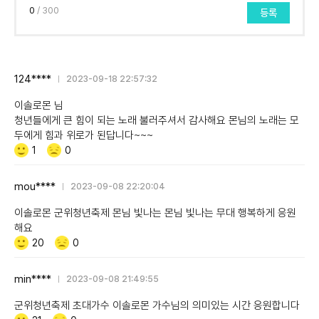
0
/ 300
등록
124****
2023-09-18 22:57:32
이솔로몬 님
청년들에게 큰 힘이 되는 노래 불러주셔서 감사해요 몬님의 노래는 모
두에게 힘과 위로가 된답니다~~~
Like/Dislike
공
비
1
0
감
공
감
mou****
2023-09-08 22:20:04
이솔로몬 군위청년축제 몬님 빛나는 몬님 빛나는 무대 행복하게 응원
해요
Like/Dislike
공
비
20
0
감
공
감
min****
2023-09-08 21:49:55
군위청년축제 초대가수 이솔로몬 가수님의 의미있는 시간 응원합니다