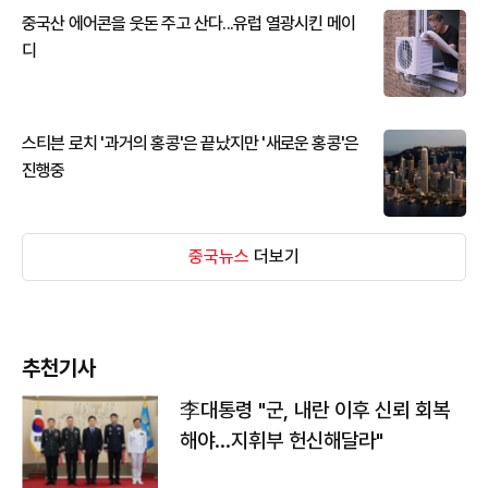
중국산 에어콘을 웃돈 주고 산다...유럽 열광시킨 메이
디
스티븐 로치 '과거의 홍콩'은 끝났지만 '새로운 홍콩'은
진행중
중국뉴스
더보기
추천기사
李대통령 "군, 내란 이후 신뢰 회복
해야…지휘부 헌신해달라"