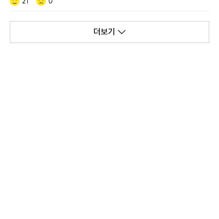
Like/Dislike
공
비
21
0
감
공
감
더보기