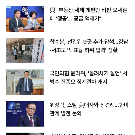
與, 부동산 세제 개편안 비판 오세훈
에 '맹공'…"공급 억제기"
합수본, 선관위 9곳 추가 압색…강남
·서초도 '투표율 허위 입력' 정황
국민의힘 윤리위, '돌려차기 실언' 서
범수·진종오 징계절차 개시
위성락, 스틸 美대사와 상견례…한미
관계 발전 논의