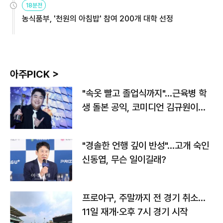
18분전
농식품부, '천원의 아침밥' 참여 200개 대학 선정
아주PICK >
"속옷 빨고 졸업식까지"…근육병 학
생 돌본 공익, 코미디언 김규원이었
다
"경솔한 언행 깊이 반성"…고개 숙인
신동엽, 무슨 일이길래?
프로야구, 주말까지 전 경기 취소…
11일 재개·오후 7시 경기 시작