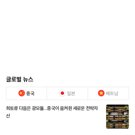
글로벌 뉴스
중국
일본
베트남
희토류 다음은 광모듈…중국이 움켜쥔 새로운 전략자
산