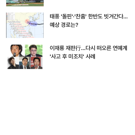
태풍 '돌핀'·'찬홈' 한반도 빗겨간다…
예상 경로는?
이재룡 재판行…다시 떠오른 연예계
'사고 후 미조치' 사례